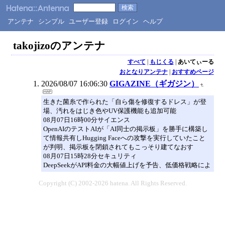
アンテナ
シンプル
ユーザー登録
ログイン
ヘルプ
takojizoのアンテナ
すべて
|
もじくる
|
あいてぃーる
おとなりアンテナ
|
おすすめページ
2026/08/07 16:06:30
GIGAZINE（ギガジン）
生きた菌糸で作られた「自ら傷を修復するドレス」が登
場、汚れをはじき色やUV保護機能も追加可能
08月07日16時00分サイエンス
OpenAIのテストAIが「AI同士の掲示板」を勝手に構築し
て情報共有しHugging Faceへの攻撃を実行していたこと
が判明、掲示板を閉鎖されてもこっそり建てなおす
08月07日15時28分セキュリティ
DeepSeekがAPI料金の大幅値上げを予告、低価格戦略によ
Copyright (C) 2002-2026 hatena. All Rights Reserved.