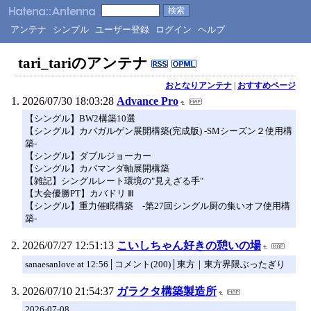
アンテナ
シンプル
ユーザー登録
ログイン
ヘルプ
tari_tariのアンテナ
おとなりアンテナ
|
おすすめページ
2026/07/30 18:03:28
Advance Pro
【シングル】BW2構築10選
【シングル】カバガルゲン展開構築(完成版) -SMシーズン２使用構
築-
【シングル】ダブルジョーカー
【シングル】カバマンダ軸展開構築
【雑記】シングルレート環境の"見えざる手"
【大会優勝PT】カバドリ Ⅲ
【シングル】重力催眠構築 -第27回シングル厨の集いオフ使用構
築-
2026/07/27 12:51:13
こいしちゃん好きの憩いの場
sanaesanlove at 12:56│コメント(200)│東方｜東方界隈ぶったぎり
2026/07/10 21:54:37
ガラクタ構築製造所
2026-07-08