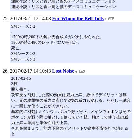
連続小説：リズと青い鳥と僕のディスコミュニケーション
連続小説：リズと青い鳥と僕のディスコミュニケーション
2017/03/21 12:14:08
For Whom the Bell Tolls
SMシーズン2
.
1700の時,200下の鈍い光合成メガバナにやられた。
1800の時,1480のレッドパにやられた。
死亡。
SMシーズン2
SMシーズン2
2017/02/17 14:10:43
Lost Noise
2017-02-15
Z技
殴り書き。
攻撃技をZ技にした際の効果は威力上昇、必中でデメリットは無
い。元の攻撃技の威力に応じてZ技の威力も変わる。ただし一試合
に一回しか使うことができない。
基本的にZ技はメインウェポンに使いたい。メインウェポンはその
ポケモンが戦う際に軸として使っていく技。軸として使う技の威
力上昇→単純な単体性能の上昇。
それを踏まえて、能力下降のデメリットや命中不安を打ち消せる
と