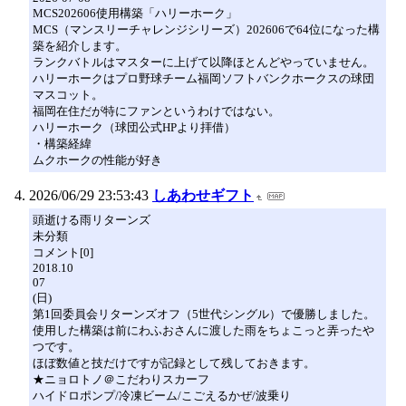
MCS202606使用構築「ハリーホーク」
MCS（マンスリーチャレンジシリーズ）202606で64位になった構
築を紹介します。
ランクバトルはマスターに上げて以降ほとんどやっていません。
ハリーホークはプロ野球チーム福岡ソフトバンクホークスの球団
マスコット。
福岡在住だが特にファンというわけではない。
ハリーホーク（球団公式HPより拝借）
・構築経緯
ムクホークの性能が好き
2026/06/29 23:53:43
しあわせギフト
頭逝ける雨リターンズ
未分類
コメント[0]
2018.10
07
(日)
第1回委員会リターンズオフ（5世代シングル）で優勝しました。
使用した構築は前にわふおさんに渡した雨をちょこっと弄ったや
つです。
ほぼ数値と技だけですが記録として残しておきます。
★ニョロトノ＠こだわりスカーフ
ハイドロポンプ/冷凍ビーム/こごえるかぜ/波乗り