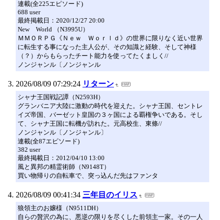
連載(全225エピソード)
688 user
最終掲載日：2020/12/27 20:00
New World （N3995U）
ＭＭＯＲＰＧ《Ｎｅｗ Ｗｏｒｌｄ》の世界に限りなく近い世界
に転生する事になった主人公が、その知識と経験、そして神様
（？）からもらったチート能力を使ってたくましく//
ノンジャンル〔ノンジャンル
2026/08/09 07:29:24
リターン
シャナ王国戦記譚（N2593H）
グランバニア大陸に激動の時代を迎えた。シャナ王国、セントレ
イズ帝国、バーゼット皇国の３ヶ国による覇権争いである。そし
て、シャナ王国に転機が訪れた。元高校生、東條//
ノンジャンル〔ノンジャンル〕
連載(全87エピソード)
382 user
最終掲載日：2012/04/10 13:00
風と異邦の精霊術師（N9148T）
買い物帰りの自転車で、突っ込んだ先はファンタ
2026/08/09 00:41:34
三年目のイリス
狼領主のお嬢様（N9511DH）
自らの贅沢の為に、悪逆の限りを尽くした前領主一家。その一人