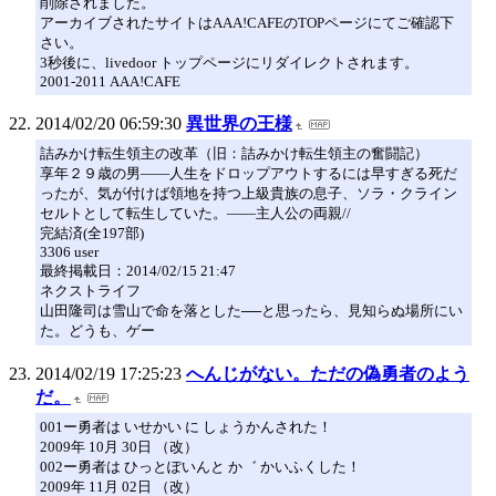
削除されました。
アーカイブされたサイトはAAA!CAFEのTOPページにてご確認下
さい。
3秒後に、livedoor トップページにリダイレクトされます。
2001-2011 AAA!CAFE
2014/02/20 06:59:30
異世界の王様
詰みかけ転生領主の改革（旧：詰みかけ転生領主の奮闘記）
享年２９歳の男――人生をドロップアウトするには早すぎる死だ
ったが、気が付けば領地を持つ上級貴族の息子、ソラ・クライン
セルトとして転生していた。――主人公の両親//
完結済(全197部)
3306 user
最終掲載日：2014/02/15 21:47
ネクストライフ
山田隆司は雪山で命を落とした──と思ったら、見知らぬ場所にい
た。どうも、ゲー
2014/02/19 17:25:23
へんじがない。ただの偽勇者のよう
だ。
001ー勇者は いせかい に しょうかんされた！
2009年 10月 30日 （改）
002ー勇者は ひっとぽいんと か゛ かいふくした！
2009年 11月 02日 （改）