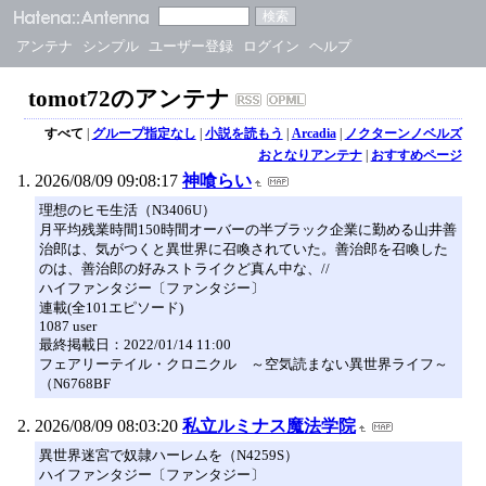
アンテナ
シンプル
ユーザー登録
ログイン
ヘルプ
tomot72のアンテナ
すべて
|
グループ指定なし
|
小説を読もう
|
Arcadia
|
ノクターンノベルズ
おとなりアンテナ
|
おすすめページ
2026/08/09 09:08:17
神喰らい
理想のヒモ生活（N3406U）
月平均残業時間150時間オーバーの半ブラック企業に勤める山井善
治郎は、気がつくと異世界に召喚されていた。善治郎を召喚した
のは、善治郎の好みストライクど真ん中な、//
ハイファンタジー〔ファンタジー〕
連載(全101エピソード)
1087 user
最終掲載日：2022/01/14 11:00
フェアリーテイル・クロニクル ～空気読まない異世界ライフ～
（N6768BF
2026/08/09 08:03:20
私立ルミナス魔法学院
異世界迷宮で奴隷ハーレムを（N4259S）
ハイファンタジー〔ファンタジー〕