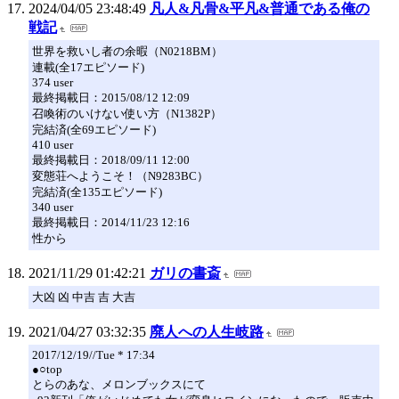
2024/04/05 23:48:49
凡人&凡骨&平凡&普通である俺の
戦記
世界を救いし者の余暇（N0218BM）
連載(全17エピソード)
374 user
最終掲載日：2015/08/12 12:09
召喚術のいけない使い方（N1382P）
完結済(全69エピソード)
410 user
最終掲載日：2018/09/11 12:00
変態荘へようこそ！（N9283BC）
完結済(全135エピソード)
340 user
最終掲載日：2014/11/23 12:16
性から
2021/11/29 01:42:21
ガリの書斎
大凶 凶 中吉 吉 大吉
2021/04/27 03:32:35
廃人への人生岐路
2017/12/19//Tue * 17:34
●○top
とらのあな、メロンブックスにて