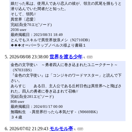
娘だった私は、使用人であり恋人の彼が、領主の尻尾を掴もうと
潜り込んでいた間者だと知った。
そして、領民//
異世界〔恋愛〕
完結済(全70エピソード)
2036 user
最終掲載日：2023/08/31 18:49
とんでもスキルで異世界放浪メシ（N2710DB）
❖❖❖オーバーラップノベルス様より書籍１
2026/08/08 23:38:00
世界を渡る少年
金色の文字使い ～勇者四人に巻き込まれたユニークチート～
（N7031BS）
『金色の文字使い』は「コンジキのワードマスター」と読んで下
さい。
あらすじ ある日、主人公である丘村日色は異世界へと飛ばさ
れた。四人の勇者に巻き込まれて召喚//
完結済(全281エピソード)
808 user
最終掲載日：2024/01/17 00:00
無職転生 - 異世界行ったら本気だす -（N9669BK）
３４歳
2026/07/02 21:29:43
モルモル亭