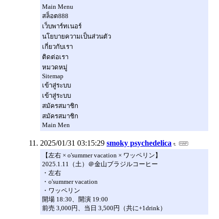
Main Menu
สล็อต888
เว็บพาร์ทเนอร์
นโยบายความเป็นส่วนตัว
เกี่ยวกับเรา
ติดต่อเรา
หมวดหมู่
Sitemap
เข้าสู่ระบบ
เข้าสู่ระบบ
สมัครสมาชิก
สมัครสมาชิก
Main Men
2025/01/31 03:15:29
smoky psychedelica
【左右 × o'summer vacation × ワッペリン】
2025.1.11（土）＠金山ブラジルコーヒー
・左右
・o'summer vacation
・ワッペリン
開場 18:30、開演 19:00
前売 3,000円、当日 3,500円（共に+1drink）