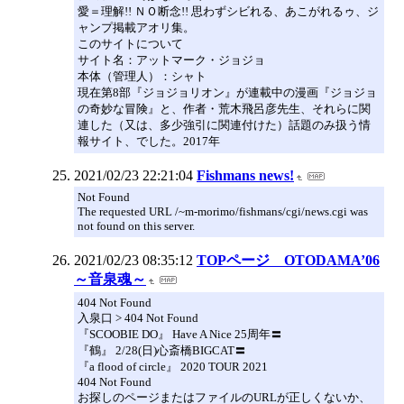
愛＝理解!! ＮＯ断念!! 思わずシビれる、あこがれるゥ、ジ
ャンプ掲載アオリ集。
このサイトについて
サイト名：アットマーク・ジョジョ
本体（管理人）：シャト
現在第8部『ジョジョリオン』が連載中の漫画『ジョジョ
の奇妙な冒険』と、作者・荒木飛呂彦先生、それらに関
連した（又は、多少強引に関連付けた）話題のみ扱う情
報サイト、でした。2017年
2021/02/23 22:21:04
Fishmans news!
Not Found
The requested URL /~m-morimo/fishmans/cgi/news.cgi was
not found on this server.
2021/02/23 08:35:12
TOPページ OTODAMA’06
～音泉魂～
404 Not Found
入泉口 > 404 Not Found
『SCOOBIE DO』 Have A Nice 25周年〓
『鶴』 2/28(日)心斎橋BIGCAT〓
『a flood of circle』 2020 TOUR 2021
404 Not Found
お探しのページまたはファイルのURLが正しくないか、