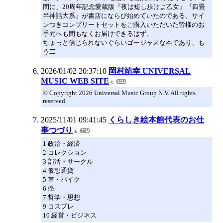
間に、20周年記念愛蔵版『夜は短し歩けよ乙女』『四畳
半神話大系』が書店にならび始めていたのである。サイ
ンつきコンプリートセットをご購入いただいた皆様のお
手元へも間もなくお届けできるはず。
ちょっと信じられないぐらいゴージャスな本であり、も
う二
2026/01/02 20:37:10
岡村靖幸 UNIVERSAL
MUSIC WEB SITE
© Copyright 2026 Universal Music Group N.V. All rights
reserved.
2025/11/01 09:41:45
くらしき絵本館代表のお仕
事つづり
1 政治・経済
2 コレクション
3 部活・サークル
4 仮想通貨
5 車・バイク
6 癌
7 哲学・思想
9 コスプレ
10 経営・ビジネス