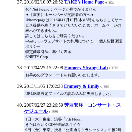
2018/02/10 07:26:52
TAKE’s Home Page
404 Not Found： ページが見つかりません
▼【重要】ホームページ開設者の方へ▼
＠homepageは2016年11月10日(木)15時をもちましてサー
ビス提供を終了させていただいたため、ホームページの
表示ができません。
詳しくはこちらをご確認ください。
@nifty top ウェブサイトの利用について ｜ 個人情報保護
ポリシー
特定商取引法に基づく表示
©NIFTY Corp
2017/04/25 15:22:08
Emmery Strange Lab
お早めのダウンロードをお願いいたします。
2013/11/05 17:02:38
Emmery & Emily
URL転送設定ファイルの読み込みに失敗しました。
2007/02/27 23:26:59
芳垣安洋 コンサート・ス
ケジュール
1日（木）東京、渋谷「7th Floor」
きたはらいくCD発売記念ライヴ
9日（金）東京、渋谷「公園通りクラシックス」午後7時