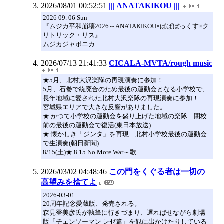
2026/08/01 00:52:51
||| ANATAKIKOU |||
2026 09. 06 Sun
『ムジカ平和崩壊2026～ANATAKIKOU×ぱぱぼっくす×ク
リトリック・リス』
ムジカジャポニカ
2026/07/13 21:41:33
CICALA-MVTA/rough music
★5月、北村大沢楽隊の再現演奏に参加！
5月、石巻で統廃合のため最後の運動会となる小学校で、
長年地域に愛された北村大沢楽隊の再現演奏に参加！
宮城県エリアで大きな反響がありました。
★ かつて小学校の運動会を盛り上げた地域の楽隊 閉校
前の最後の運動会で復活(東日本放送)
★ 懐かしき「ジンタ」を再現 北村小学校最後の運動会
で生演奏(朝日新聞)
8/15(土)★ 8.15 No More War～歌
2026/03/02 04:48:46
この門をくぐる者は一切の
高望みを捨てよ
2026-03-01
20周年記念愛蔵版、発売される。
森見登美彦氏が執筆に行きづまり、遅ればせながら劇場
版「チェンソーマン レゼ篇」を観に出かけたりしている