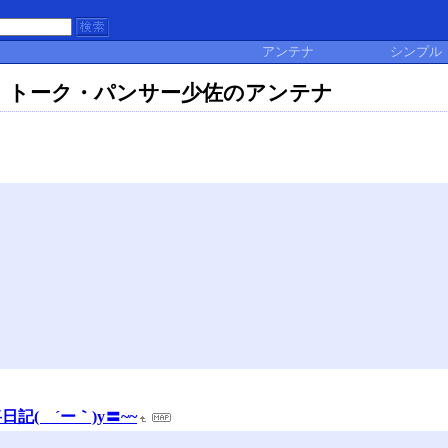
アンテナ
シンプル
 トーク・パンサー少佐のアンテナ
記( ´ー｀)y〓~~