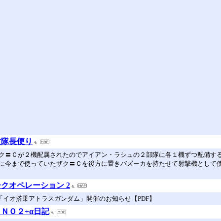
攻隊長便り
ク〓Ｃが２機配属されたのでアイアン・ラシュの２部隊に各１機ずつ配備す
に今まで使っていたザク〓Ｃを後方に置きバズーカを持たせて射撃機として
ークオペレーション 2
超総力戦「イオ搭乗アトラスガンダム」開催のお知らせ【PDF】
ＮＯ２+α日記