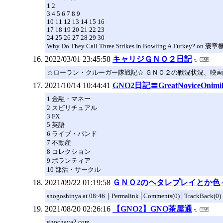
1 2
3 4 5 6 7 8 9
10 11 12 13 14 15 16
17 18 19 20 21 22 23
24 25 26 27 28 29 30
Why Do They Call Three Strikes In Bowling A Turkey?
2022/03/01 23:45:58
キャリジＧＮＯ２日記
☆ローラン・クルーガー隊戦記☆ ＧＮＯ２の戦況状況、映
2021/10/14 10:44:41
GNO2日記〓GreatNoviceOnimi
1 金融・マネー
2 スピリチュアル
3 FX
5 英語
6 ライブ・バンド
7 不動産
8 コレクション
9 ボランティア
10 部活・サークル
2021/09/22 01:19:58
ＧＮＯ2のヘタレプレイとか色
shogoshinya at 08:46｜Permalink│Comments(0)│TrackBa
2021/08/20 02:26:16
【GNO2】GNO茶屋通
gnochaya2.com