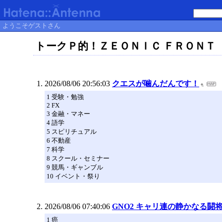
ようこそゲストさん
トークＰ的！ＺＥＯＮＩＣ ＦＲＯＮＴ
2026/08/06 20:56:03
クエスが噛んだんです！
1 受験・勉強
2 FX
3 金融・マネー
4 語学
5 スピリチュアル
6 不動産
7 科学
8 スクール・セミナー
9 競馬・ギャンブル
10 イベント・祭り
2026/08/06 07:40:06
GNO2 キャリ連の静かなる闘将日
1 癌