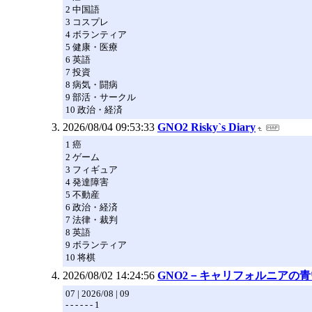
2 中国語
3 コスプレ
4 ボランティア
5 健康・医療
6 英語
7 投資
8 病気・闘病
9 部活・サークル
10 政治・経済
2026/08/04 09:53:33
GNO2 Risky`s Diary
1 癌
2 ゲーム
3 フィギュア
4 発達障害
5 不動産
6 政治・経済
7 法律・裁判
8 英語
9 ボランティア
10 将棋
2026/08/02 14:24:56
GNO2－キャリフォルニアの青
07 | 2026/08 | 09
- - - - - - 1