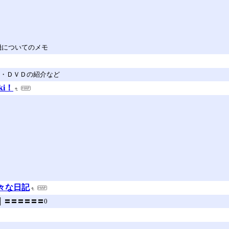
 on 褒章機についてのメモ
画・ＤＶＤの紹介など
ki！
々な日記
ck(0)│ 〓〓〓〓〓〓0