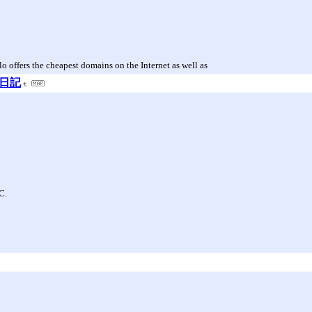
 offers the cheapest domains on the Internet as well as
ジ日記
C.