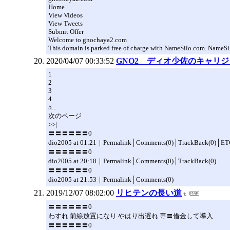
Home
View Videos
View Tweets
Submit Offer
Welcome to gnochaya2.com
This domain is parked free of charge with NameSilo.com. NameSilo
2020/04/07 00:33:52
GNO2 ディオ少佐のキャリ
1
2
3
4
5...
次のページ
>>|
〓〓〓〓〓〓0
dio2005 at 01:21｜Permalink│Comments(0)│TrackBack(0)│ET
〓〓〓〓〓〓0
dio2005 at 20:18｜Permalink│Comments(0)│TrackBack(0)
〓〓〓〓〓〓0
dio2005 at 21:53｜Permalink│Comments(0)
2019/12/07 08:02:00
リヒテンの長い道
〓〓〓〓〓〓0
わすれ 前線放置になり やはり出遅れ 専〓借金して導入
〓〓〓〓〓〓0