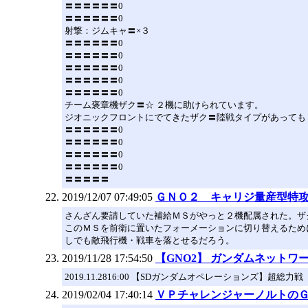
〓〓〓〓〓〓0
〓〓〓〓〓〓0
射撃：ジムキャ〓×３
〓〓〓〓〓〓0
〓〓〓〓〓〓0
〓〓〓〓〓〓0
〓〓〓〓〓〓0
〓〓〓〓〓〓0
チーム褒章機ザク〓☆ ２機に助けられています。
ジオニックフロントにでてきたザク〓陸戦タイプがあっても
〓〓〓〓〓〓0
〓〓〓〓〓〓0
〓〓〓〓〓〓0
〓〓〓〓〓〓0
〓〓〓〓〓
2019/12/07 07:49:05
ＧＮＯ２ キャリジ量産型特
さんざん要請していた補給ＭＳがやっと２機配属された。ザ
このＭＳを前衛に置いたフォーメーションに切り替えるため
しでも敵飛行機・戦車を落とせるだろう。
2019/11/28 17:54:50
【GNO2】 ガンダムネットワ
2019.11.2816:00 【SDガンダムオペレーションズ】
2019/02/04 17:40:14
ＶＰチャレンジャーノルトのＧ