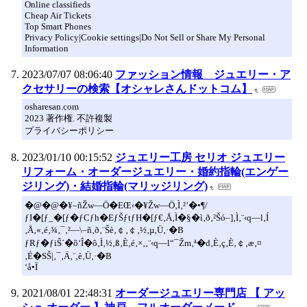
Online classifieds
Cheap Air Tickets
Top Smart Phones
Privacy Policy|Cookie settings|Do Not Sell or Share My Personal
Information
2023/07/07 08:06:40
ファッション情報 ジュエリー・ア
クセサリーの検索【オシャレさんドットコム】
osharesan.com
2023 著作権. 不許複製
プライバシーポリシー
2023/01/10 00:15:52
ジュエリー工房 セリオ ジュエリー
リフォーム・オーダージュエリー・婚約指輪(エンゲー
ジリング)・結婚指輪(マリッジリング)
�@�@�¥–ñŽw—Ö�EŒ‹�¥Žw—Ö‚Ì‚²’�•¶/
ƒI�[ƒ_�[ƒ�ƒCƒh�EƒŠƒtƒH�[ƒ€‚Å‚Ì�§�ì‚ð‚²Šó–]‚Ì‚¨‹q—l‚Í
‚Å‚«‚é‚¾‚¯‚²—\–ñ‚ð‚¨Šè‚￠‚￠‚½‚µ‚Ü‚·�B
ƒRƒ�ƒiŠ´�õ‘Î�ô‚Ì‚½‚ß‚È‚é‚×‚­‚¨‹q—l“¯Žm‚ª�d‚È‚ç‚È‚￠‚æ‚¤
‚É�SŠ|‚¯‚Ä‚¨‚è‚Ü‚·�B
‘å•Ï
2021/08/01 22:48:31
オーダージュエリー専門店 【 アッ