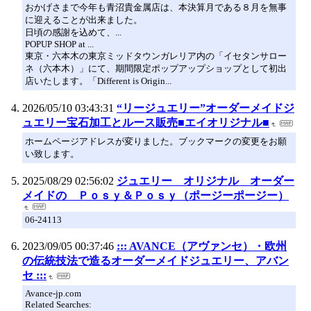
おかげさまで今年も青沼貴金属店は、本決算月である８月を無事
に迎えることが出来ました。
日頃の感謝を込めて、...
POPUP SHOP at ...
東京・六本木の東京ミッドタウンガレリア内の「イセタンサロー
ネ（六本木）」にて、期間限定ポップアップショップとして初出
店いたします。「Different is Origin...
2026/05/10 03:43:31
“リージュエリー”オーダーメイドジ
ュエリー宝石加工とルース販売■エイオリジナル■
ホームページアドレスが変りました。ブックマークの変更をお願
い致します。
2025/08/29 02:56:02
ジュエリー オリジナル オーダー
メイドの Ｐｏｓｙ＆Ｐｏｓｙ（ポージーポージー）
06-24113
2023/09/05 00:37:46
::: AVANCE（アヴァンセ）・欧州
の伝統技法で造るオーダーメイドジュエリー、アバン
セ :::
Avance-jp.com
Related Searches: