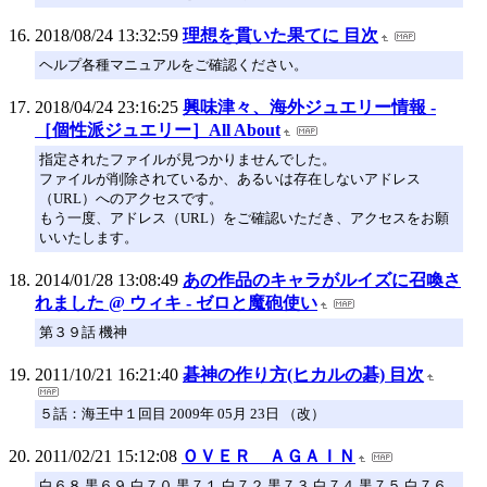
2018/08/24 13:32:59
理想を貫いた果てに 目次
ヘルプ各種マニュアルをご確認ください。
2018/04/24 23:16:25
興味津々、海外ジュエリー情報 -
［個性派ジュエリー］All About
指定されたファイルが見つかりませんでした。
ファイルが削除されているか、あるいは存在しないアドレス
（URL）へのアクセスです。
もう一度、アドレス（URL）をご確認いただき、アクセスをお願
いいたします。
2014/01/28 13:08:49
あの作品のキャラがルイズに召喚さ
れました @ ウィキ - ゼロと魔砲使い
第３９話 機神
2011/10/21 16:21:40
碁神の作り方(ヒカルの碁) 目次
５話：海王中１回目 2009年 05月 23日 （改）
2011/02/21 15:12:08
ＯＶＥＲ ＡＧＡＩＮ
白６８ 黒６９ 白７０ 黒７１ 白７２ 黒７３ 白７４ 黒７５ 白７６