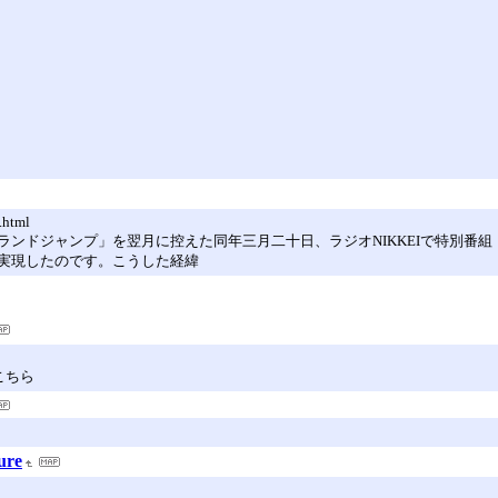
.html
ンドジャンプ」を翌月に控えた同年三月二十日、ラジオNIKKEIで特別番組『
実現したのです。こうした経緯
こちら
ure