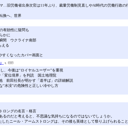
マ…旧労働省出身次官は11年ぶり、裁量労働制見直しやAI時代の労働行政の
転換へ、世界
での有効性に疑問も
らかに
瞬間 ウクライナ南部
らえる
に使いやすくなったカバー画面と
a」
し、今後は“ロイヤルユーザー”を重視
で「変位境界」を判読 国土地理院
在地 前田社長が明かす「道半ば」の詳細解説
な“水没”の危険性と正しい冷やし方
トロングの名言・格言
あるのだと考えると、不思議な気持ちになるのではないでしょうか。
を果たしたニール・アームストロングは、その後も英雄として祭り上げられるこ