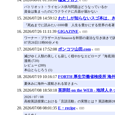
パトリオット・ライセンス供与問題はどうなっているか
資金は集まったのにウクライナに兵器が届かない
2026/07/28 14:59:12
わたしが知らないスゴ本は、
『死ぬまでに読みたい1000冊 人生を豊かにする世界の名
2026/07/26 11:11:39
GIGAZINE
ワーナー・ブラザースがAmazonを幹部の違法な引き抜きで
07月26日11時00分メモ
2026/07/24 17:52:08
ポンコツ山田.com
滅びゆく人類の美しくも寂しく穏やかなエピローグ『海底清
漫画 (720)
レビュー (289)
本山とらじろう (1)
2026/07/19 10:16:17
FORTH 厚生労働省検疫所 海
夏休みに海外へ渡航される皆さまへ
2026/07/08 18:50:18
英辞郎 on the WEB - 
2026 / 07 / 08
高校英語授業における「言語活動」の実態とは？ 英語教師2
2026/07/08 08:01:35
E・recipe
そうめん