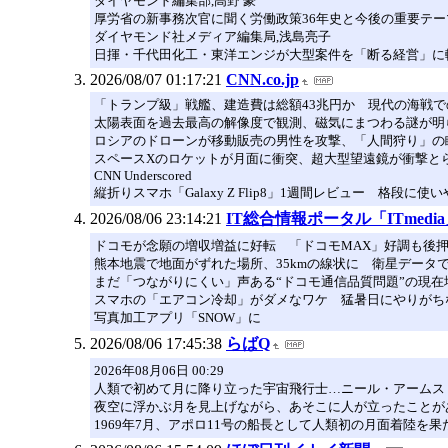
ダイヤモンド編集部,高野 豪
厚労省の新事務次官に聞く労働政策36年史と今後の重要テー
ダイヤモンド社メディア編集局,浅島亮子
日揮・千代田化工・東洋エンジが大型案件を「断る経営」に
2026/08/07 01:17:21
CNN.co.jp
「トランプ級」戦艦、建造費は総額43兆円か 現代の海戦
太陽表面を過去最高の解像度で観測、磁気にまつわる謎が明
ロシアのドローンが移動販売の男性を攻撃、「人間狩り」の
スペースXのロケットが月面に衝突、超大型望遠鏡が衝撃と
CNN Underscored
縦折りスマホ「Galaxy Z Flip8」1週間レビュー 格段
2026/08/06 23:14:21
IT総合情報ポータル「ITmedi
ドコモが念願の増収増益に好転 「ドコモMAX」好調も後押
熊本地震で地面がずれた場所、35kmの線状に 衛星データ
まだ「つながりにくい」声ある“ドコモ通信品質問題”の現
スマホの「エアコン冷却」がダメなワケ 猛暑日にやりがち
写真加工アプリ「SNOW」に
2026/08/06 17:45:38
らばQ
2026年08月06日 00:29
人類で初めて月に降り立った宇宙飛行士…ニール・アームス
夜空に浮かぶ月を見上げながら、あそこに人が立ったことが
1969年7月、アポロ11号の船長として人類初の月面着陸