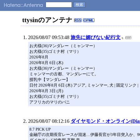
ttysinのアンテナ
2026/08/07 09:53:48
旅先に媚びない紀行文
お犬様(36)マンダレー（ミャンマー）
お犬様(35)ゴミナ村（マリ）
2026年8月
2026年8月 6日 (木)
お犬様(36)マンダレー（ミャンマー）
ミャンマーの古都、マンダレーにて。
授乳中【マンダレー】
日付 2026年8月 6日 (木) アジア, ミャンマー, 犬 | 固定リンク |
2026年8月 3日 (月)
お犬様(35)ゴミナ村（マリ）
アフリカのマリのバニ
2026/08/07 08:12:16
ダイヤモンド・オンライン(Dia
8.7 PICK UP
金融庁の次期長官レースが混迷…伊藤長官が3年目突入か、9