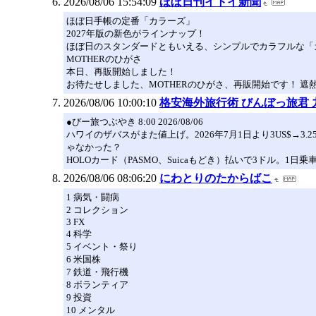
2026/08/06 15:54:09
ほぼ日刊イトイ新聞
ほぼ日手帳の定番「カラーズ」
2027年版の新色がラインナップ！
ほぼ日のスタンダードともいえる、シンプルでカラフルな「
MOTHERのひがさ
本日、再販開始しました！
お待たせしました、MOTHERのひがさ、再販開始です！ 遮熱率
2026/08/06 10:00:10
格安海外旅行術 びんぼっ旅君 
●びー旅つぶやき 8:00 2026/08/06
ハワイのザバスがまた値上げ。2026年7月1日より3US$→3.
ゃなかった？
HOLOカード（PASMO、Suicaもどき）払いで3ドル。1日乗
2026/08/06 08:06:20
にわとりのたからばこ
1 病気・闘病
2 コレクション
3 FX
4 科学
5 イベント・祭り
6 米国株
7 鉄道・飛行機
8 ボランティア
9 投資
10 メンタル