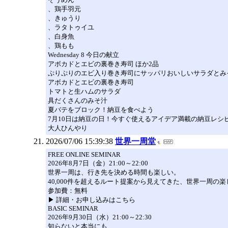
、鶏手羽元
、きゅうり
、ラタトゥイユ
、白身魚
、鶏もも
Wednesday 8 今日の献立
アボカドとエビの裏巻き寿司 ほか2品
ぷりぷりのエビ入り巻き寿司にサッパリおいしいサラダとみ
アボカドとエビの裏巻き寿司
トマトと生ハムのサラダ
具だくさんのみそ汁
夏バテをブロック！納豆を食べよう
7月10日は納豆の日！今すぐ使えるアイデア満載の納豆レシ
大人ひんやり
2026/07/06 15:39:38
世界一周堂
FREE ONLINE SEMINAR
2026年8月7日（金）21:00～22:00
世界一周は、行き先を決める時間も楽しい。
40,000件を超えるルート提案から見えてきた、世界一周
参加費：無料
▶ 詳細・お申し込みはこちら
BASIC SEMINAR
2026年9月30日（水）21:00～22:30
知らないと本当にも