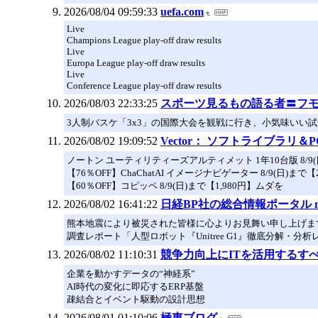
2026/08/04 09:59:33
uefa.com
Live
Champions League play-off draw results
Live
Europa League play-off draw results
Live
Conference League play-off draw results
2026/08/03 22:33:25
スポーツ見るもの語る者〓フ
3人制バスケ「3x3」の国際大会を観戦に行き、小気味いい
2026/08/02 19:09:52
Vector： ソフトライブラリ
ノートン ユーティリティーズアルティメット 1年10台版 8/9(
【76％OFF】ChaChatAI イメージナビゲーター 8/9(日)
【60％OFF】コピッペ 8/9(日)まで【1,980円】ムダを
2026/08/02 16:41:22
日経BP社の総合情報ポータル nik
熊本地震により被災された皆様に心よりお見舞い申し上げま
調査レポート「人型ロボット『Unitree G1』徹底分解・分
2026/08/02 11:10:31
競争力向上にITを活用するすべての企
企業を動かすデータの“神経系”
AI時代の変化に即応するERP基盤
疎結合とイベント駆動の設計思想
2026/08/01 01:10:06
極東ブログ