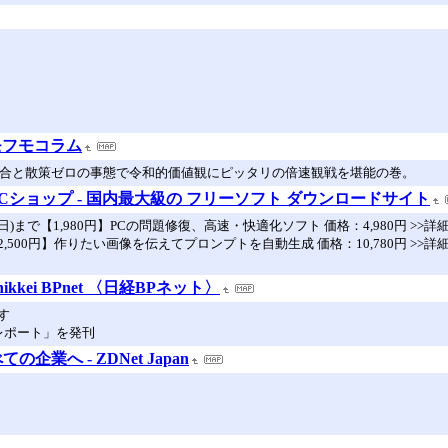
モフモコラム
試合と散策ゼロの事態で令和的価値観にピッタリの倍速観戦を堪能の巻。
＆PCショップ - 国内最大級の フリーソフト ダウンロードサイト
日)まで【1,980円】PCの問題修復、高速・快適化ソフト 価格：4,980円 >>
まで【2,500円】作りたい画像を伝えてプロンプトを自動生成 価格：10,780円 >>
kei BPnet 〈日経BPネット〉
す
析レポート」を発刊
業へ - ZDNet Japan