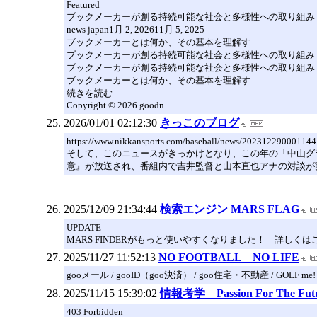
Featured
ブックメーカーが創る持続可能な社会と多様性への取り組み
news japan1月 2, 202611月 5, 2025
ブックメーカーとは何か、その基本を理解す…
ブックメーカーが創る持続可能な社会と多様性への取り組み
ブックメーカーが創る持続可能な社会と多様性への取り組み
ブックメーカーとは何か、その基本を理解す ...
続きを読む
Copyright © 2026 goodn
2026/01/01 02:12:30
きっこのブログ
https://www.nikkansports.com/baseball/news/202312290001144
そして、このニュースがきっかけとなり、この年の「中山グラ
意』が放送され、番組内で吉井監督と山本直也アナの対談が
2025/12/09 21:34:44
検索エンジン MARS FLAG
UPDATE
MARS FINDERがもっと使いやすくなりました！ 詳しくは
2025/11/27 11:52:13
NO FOOTBALL NO LIFE
gooメール / gooID（goo決済） / goo住宅・不動産 / GOLF me!
2025/11/15 15:39:02
情報考学 Passion For The Fut
403 Forbidden