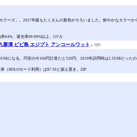
カラーズ」。2027年版もたくさんの新色がそろいました。鮮やかなカラー
64%、遮光率99.99%以上、UVカ
九寨溝 ピピ島 エジプト アンコールワット
25US$になる。円安の今160円計算だと520円。2019年訪問時は2.5US$
車券（HOLOカード利用）は$7.50と据え置き。ZIP