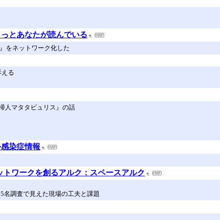
きっとあなたが読んでいる
著』をネットワーク化した
訴える
掃人マタタビュリス』の話
外感染症情報
地球人ネットワークを創るアルク：スペースアルク
85名調査で見えた現場の工夫と課題