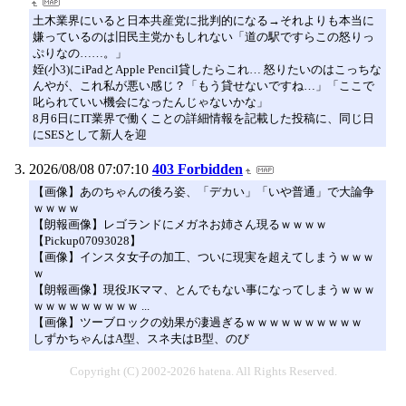
土木業界にいると日本共産党に批判的になる→それよりも本当に
嫌っているのは旧民主党かもしれない「道の駅ですらこの怒りっ
ぷりなの……。」
姪(小3)にiPadとApple Pencil貸したらこれ… 怒りたいのはこっちな
んやが、これ私が悪い感じ？「もう貸せないですね…」「ここで
叱られていい機会になったんじゃないかな」
8月6日にIT業界で働くことの詳細情報を記載した投稿に、同じ日
にSESとして新人を迎
2026/08/08 07:07:10
403 Forbidden
【画像】あのちゃんの後ろ姿、「デカい」「いや普通」で大論争
ｗｗｗｗ
【朗報画像】レゴランドにメガネお姉さん現るｗｗｗｗ
【Pickup07093028】
【画像】インスタ女子の加工、ついに現実を超えてしまうｗｗｗ
ｗ
【朗報画像】現役JKママ、とんでもない事になってしまうｗｗｗ
ｗｗｗｗｗｗｗｗｗ ...
【画像】ツーブロックの効果が凄過ぎるｗｗｗｗｗｗｗｗｗｗ
しずかちゃんはA型、スネ夫はB型、のび
Copyright (C) 2002-2026 hatena. All Rights Reserved.