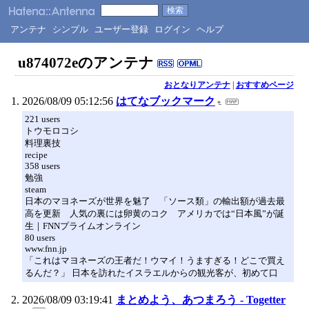
アンテナ
シンプル
ユーザー登録
ログイン
ヘルプ
u874072eのアンテナ
おとなりアンテナ
|
おすすめページ
2026/08/09 05:12:56
はてなブックマーク
221 users
トウモロコシ
料理裏技
recipe
358 users
勉強
steam
日本のマヨネーズが世界を魅了 「ソース類」の輸出額が過去最
高を更新 人気の裏には卵黄のコク アメリカでは“日本風”が誕
生｜FNNプライムオンライン
80 users
www.fnn.jp
「これはマヨネーズの王者だ！ウマイ！うますぎる！どこで買え
るんだ？」 日本を訪れたイスラエルからの観光客が、初めて口
2026/08/09 03:19:41
まとめよう、あつまろう - Togetter