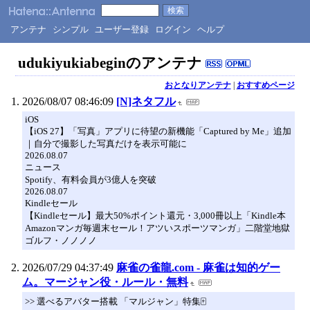
アンテナ
シンプル
ユーザー登録
ログイン
ヘルプ
udukiyukiabeginのアンテナ
おとなりアンテナ
|
おすすめページ
2026/08/07 08:46:09
[N]ネタフル
iOS
【iOS 27】「写真」アプリに待望の新機能「Captured by Me」追加
｜自分で撮影した写真だけを表示可能に
2026.08.07
ニュース
Spotify、有料会員が3億人を突破
2026.08.07
Kindleセール
【Kindleセール】最大50%ポイント還元・3,000冊以上「Kindle本
Amazonマンガ毎週末セール！アツいスポーツマンガ」二階堂地獄
ゴルフ・ノノノノ
2026/07/29 04:37:49
麻雀の雀龍.com - 麻雀は知的ゲー
ム。マージャン役・ルール・無料
>> 選べるアバター搭載 「マルジャン」特集🀄