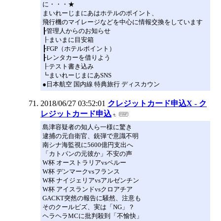
に・・・★
まいれーじまにあはホテルのポイント、
飛行機のマイレージなどを中心に情報交換をしています
┠管理人からのお知らせ
┠まいまに目安箱
┠FGP（ホテルポイント）
┠レンタカーを借りよう
┠テスト書き込み
┗まいれーじまにあSNS
●日本航空 国内線 特典旅行 ディスカウン
2018/06/27 03:52:01
クレジットカード申込X - ク
レジットカード申込
島津容疑者の知人ら一様に驚き
逮捕の元自衛官、銃弾で意識不明
南シナ海監視に5600億円支出へ
「カトパンの元彼か」不安の声
W杯 オーストラリアvsペルー
W杯 デンマークvsフランス
W杯 ナイジェリアvsアルゼンチン
W杯 アイスランドvsクロアチア
GACKT突然の報告に騒然、注意も
そのクールビズ、実は「NG」？
ヘラヘラMCに批判殺到「不愉快」