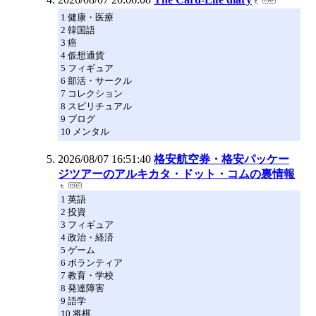
1 健康・医療
2 韓国語
3 癌
4 仮想通貨
5 フィギュア
6 部活・サークル
7 コレクション
8 スピリチュアル
9 ブログ
10 メンタル
2026/08/07 16:51:40
格安航空券・格安パッケー
ジツアーのアルキカタ・ドット・コムの裏情報
1 英語
2 投資
3 フィギュア
4 政治・経済
5 ゲーム
6 ボランティア
7 教育・学校
8 発達障害
9 語学
10 将棋