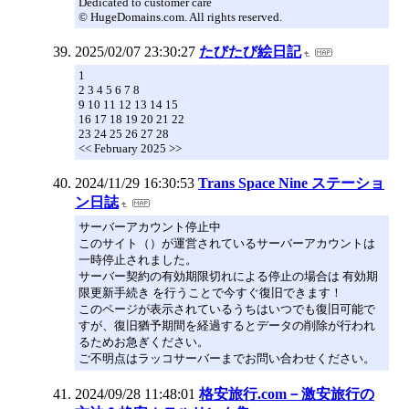
Dedicated to customer care
© HugeDomains.com. All rights reserved.
2025/02/07 23:30:27
たびたび絵日記
1
2 3 4 5 6 7 8
9 10 11 12 13 14 15
16 17 18 19 20 21 22
23 24 25 26 27 28
<< February 2025 >>
2024/11/29 16:30:53
Trans Space Nine ステーショ
ン日誌
サーバーアカウント停止中
このサイト（）が運営されているサーバーアカウントは
一時停止されました。
サーバー契約の有効期限切れによる停止の場合は 有効期
限更新手続き を行うことで今すぐ復旧できます！
このページが表示されているうちはいつでも復旧可能で
すが、復旧猶予期間を経過するとデータの削除が行われ
るためお急ぎください。
ご不明点はラッコサーバーまでお問い合わせください。
2024/09/28 11:48:01
格安旅行.com－激安旅行の