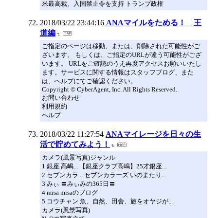
米最高裁、入国禁止令を支持 トランプ政権
2018/03/22 23:44:16
ANAマイルをためる！ 王
道編
ご指定のページは移動、または、削除された可能性がご
ざいます。 もしくは、ご指定のURLが違う可能性がござ
います。 URLをご確認のうえ再度アクセスお願いいたし
ます。サービスに関する情報はスタッフブログ、また
は、ヘルプにてご確認ください。
Copyright © CyberAgent, Inc. All Rights Reserved.
お問い合わせ
利用規約
ヘルプ
2018/03/22 11:27:54
ANAマイレージを日々の生
活で貯めてみよう！
カメラ(風景写真)ジャンル
1 銀座 高嶋... 【銀座クラブ高嶋】25才銀座...
2 セブンカラ... セブンカラーズ いのまたり...
3 みぃ 〓みぃみの365日〓
4 misa misaのブログ
5 コウチャン 魚、自然、田舎、旅をオヤジが...
カメラ(風景写真)