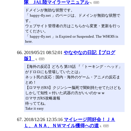
隊 JAL陸マイラーマニュアル
ドメインが無効な状態です。
「 happy-fly.net 」のページは、ドメインが無効な状態で
す。
ウェブサイト管理者の方はこちらから変更・更新を行っ
てください。
「 happy-fly.net 」is Expired or Suspended. The WHOIS is
here.
2019/05/21 08:52:01
やなやなの日記【ブログ
版】
【海外の反応】どろろ 第19話 『「トーキング・ヘッド」
がドロロにも登場していたとは』
ネット民の反応：国内・海外のゲーム・アニメの反応ま
とめ！
【ロマサガRS】クジンシー脳死で闇剣持たせてたけども
しかして知性＋付いた武器の方がいいのかｗｗ
ロマサガRS攻略速報
待っててね。
Take it easy
2018/12/26 12:35:16
マイレージ同好会！ＪＡ
Ｌ、ＡＮＡ、ＮＷマイル獲得への道