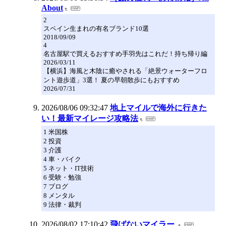
About
2
スペイン生まれの有名ブランド10選
2018/09/09
4
名古屋駅で買えるおすすめ手羽先はこれだ！持ち帰り編
2026/03/11
【横浜】海風と木陰に癒やされる「絶景ウォーターフロ
ント遊歩道」3選！ 夏の早朝散歩にもおすすめ
2026/07/31
2026/08/06 09:32:47
地上マイルで海外に行きた
い！最新マイレージ攻略法
1 米国株
2 投資
3 介護
4 車・バイク
5 ネット・IT技術
6 受験・勉強
7 ブログ
8 メンタル
9 法律・裁判
2026/08/02 17:10:42
飛ばないマイラー