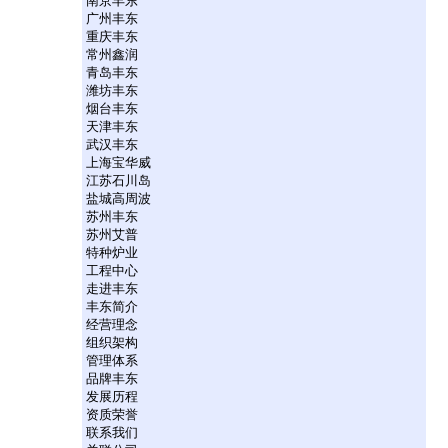
南京丰东
广州丰东
重庆丰东
常州鑫润
青岛丰东
潍坊丰东
烟台丰东
天津丰东
武汉丰东
上海宝华威
江苏石川岛
盐城高周波
苏州丰东
苏州艾普
特种炉业
工程中心
走进丰东
丰东简介
经营理念
组织架构
管理体系
品牌丰东
发展历程
资质荣誉
联系我们