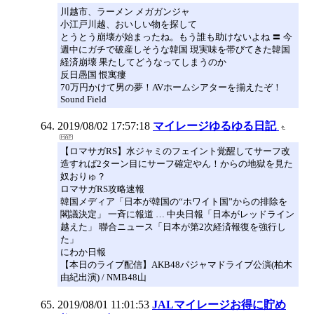
川越市、ラーメン メガガンジャ
小江戸川越、おいしい物を探して
とうとう崩壊が始まったね。もう誰も助けないよね 〓 今
週中にガチで破産しそうな韓国 現実味を帯びてきた韓国
経済崩壊 果たしてどうなってしまうのか
反日愚国 恨寓瘻
70万円かけて男の夢！AVホームシアターを揃えたぞ！
Sound Field
2019/08/02 17:57:18
マイレージゆるゆる日記
【ロマサガRS】水ジャミのフェイント覚醒してサーフ改
造すれば2ターン目にサーフ確定やん！からの地獄を見た
奴おりゅ？
ロマサガRS攻略速報
韓国メディア「日本が韓国の“ホワイト国”からの排除を
閣議決定」 一斉に報道 … 中央日報「日本がレッドライン
越えた」 聯合ニュース「日本が第2次経済報復を強行し
た」
にわか日報
【本日のライブ配信】AKB48パジャマドライブ公演(柏木
由紀出演) / NMB48山
2019/08/01 11:01:53
JALマイレージお得に貯め