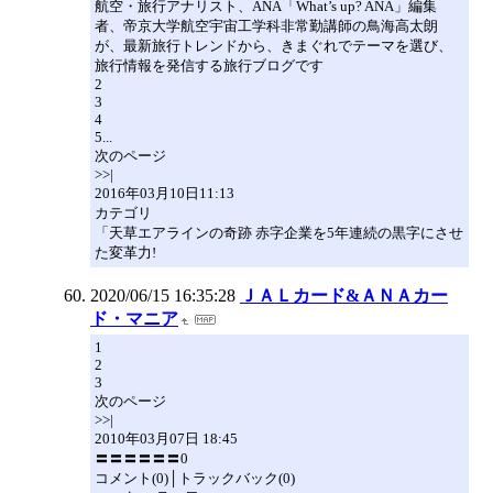
航空・旅行アナリスト、ANA「What’s up? ANA」編集
者、帝京大学航空宇宙工学科非常勤講師の鳥海高太朗
が、最新旅行トレンドから、きまぐれでテーマを選び、
旅行情報を発信する旅行ブログです
2
3
4
5...
次のページ
>>|
2016年03月10日11:13
カテゴリ
「天草エアラインの奇跡 赤字企業を5年連続の黒字にさせ
た変革力!
2020/06/15 16:35:28
ＪＡＬカード&ＡＮＡカー
ド・マニア
1
2
3
次のページ
>>|
2010年03月07日 18:45
〓〓〓〓〓〓0
コメント(0)│トラックバック(0)