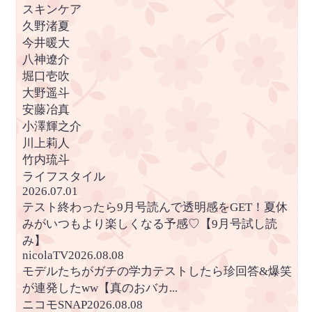
スキンケア
久野渚夏
今井暖大
八神遼介
堀口壱吹
大野遥斗
安藤冶真
小澤輝之介
川上莉人
竹内琉斗
ライフスタイル
2026.07.01
テスト終わったら9月号読んで透明感をGET！夏休
みがいつもより楽しくなる予感♡【9月号試し読
み】
nicolaTV2026.08.08
モデルたちがガチの学力テストしたら珍回答&爆笑
が連発したww【真のおバカ...
ニコモSNAP2026.08.08