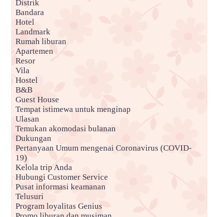
Distrik
Bandara
Hotel
Landmark
Rumah liburan
Apartemen
Resor
Vila
Hostel
B&B
Guest House
Tempat istimewa untuk menginap
Ulasan
Temukan akomodasi bulanan
Dukungan
Pertanyaan Umum mengenai Coronavirus (COVID-
19)
Kelola trip Anda
Hubungi Customer Service
Pusat informasi keamanan
Telusuri
Program loyalitas Genius
Promo liburan dan musiman