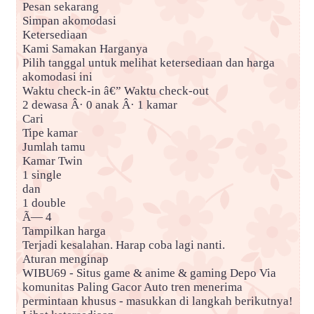
Pesan sekarang
Simpan akomodasi
Ketersediaan
Kami Samakan Harganya
Pilih tanggal untuk melihat ketersediaan dan harga
akomodasi ini
Waktu check-in â€” Waktu check-out
2 dewasa Â· 0 anak Â· 1 kamar
Cari
Tipe kamar
Jumlah tamu
Kamar Twin
1 single
dan
1 double
Ã— 4
Tampilkan harga
Terjadi kesalahan. Harap coba lagi nanti.
Aturan menginap
WIBU69 - Situs game & anime & gaming Depo Via
komunitas Paling Gacor Auto tren menerima
permintaan khusus - masukkan di langkah berikutnya!