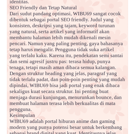
identitas.
SEO Friendly dan Tetap Natural
Dari sudut pandang optimasi, WIBU69 sangat cocok
dibentuk sebagai portal SEO friendly. Judul yang
konsisten, deskripsi yang tajam, keyword turunan
yang natural, serta artikel yang informatif akan
membantu halaman lebih mudah dikenali mesin
pencari. Namun yang paling penting, gaya bahasanya
tetap harus mengalir. Pengguna tidak suka artikel
yang terlalu kaku. Karena itu, pendekatan semi santai
dan semi agresif justru pas: terasa hidup, punya
tenaga, tetapi masih aman dibaca semua kalangan.
Dengan struktur heading yang jelas, paragraf yang
tidak terlalu padat, dan poin-poin penting yang mudah
dipindai, WIBU69 bisa jadi portal yang enak dibaca
sekaligus kuat secara struktur. Ini penting buat
menjaga durasi kunjungan, menurunkan bounce, dan
membuat halaman terasa lebih berkualitas di mata
pengguna.
Kesimpulan
WIBU69 adalah portal hiburan anime dan gaming
modern yang punya potensi besar untuk berkembang
sebagai brand digital yang kuat. Identitasnya jelas,