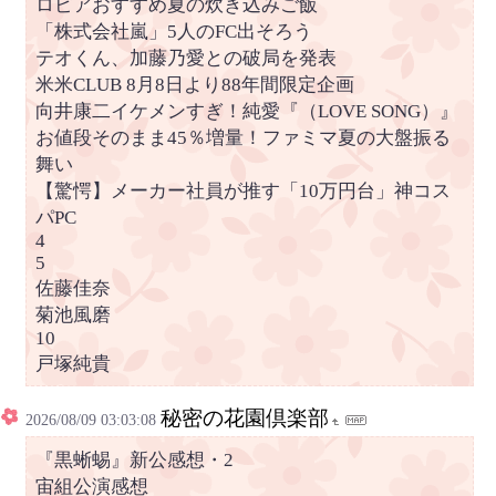
ロピアおすすめ夏の炊き込みご飯
「株式会社嵐」5人のFC出そろう
テオくん、加藤乃愛との破局を発表
米米CLUB 8月8日より88年間限定企画
向井康二イケメンすぎ！純愛『（LOVE SONG）』
お値段そのまま45％増量！ファミマ夏の大盤振る
舞い
【驚愕】メーカー社員が推す「10万円台」神コス
パPC
4
5
佐藤佳奈
菊池風磨
10
戸塚純貴
秘密の花園倶楽部
2026/08/09 03:03:08
『黒蜥蜴』新公感想・2
宙組公演感想