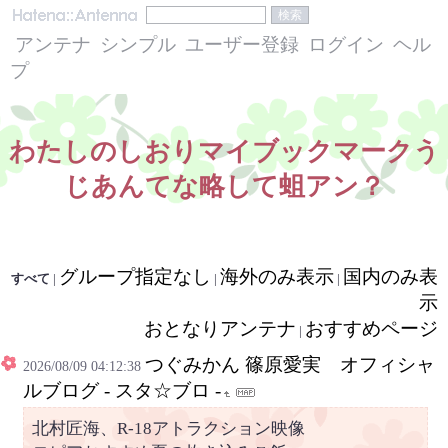
アンテナ
シンプル
ユーザー登録
ログイン
ヘル
プ
わたしのしおりマイブックマークう
じあんてな略して蛆アン？
グループ指定なし
海外のみ表示
国内のみ表
すべて
|
|
|
示
おとなりアンテナ
おすすめページ
|
つぐみかん 篠原愛実 オフィシャ
2026/08/09 04:12:38
ルブログ - スタ☆ブロ -
北村匠海、R-18アトラクション映像