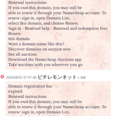
Renewal instructions
If you own this domain, you may still be
able to renew it through your Namecheap account. To
renew: sign in, open Domain List,
select this domain, and choose Renew.
Sign in · Renewal help · Renewal and redemption fees
Renew
this domain
Want a domain name like this?
Discover domains on auction now
See all auctions
Download the Namecheap Auctions app
Take auctions with you wherever you go
ピチレモンネット
2026/08/01 07:07:00
Domain registration has
expired.
Renewal instructions
If you own this domain, you may still be
able to renew it through your Namecheap account. To
renew: sign in, open Domain List,