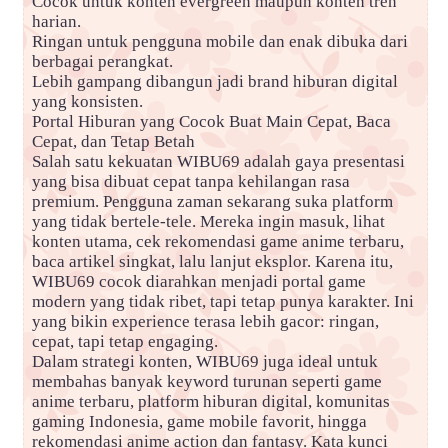
Cocok untuk konten evergreen maupun konten tren
harian.
Ringan untuk pengguna mobile dan enak dibuka dari
berbagai perangkat.
Lebih gampang dibangun jadi brand hiburan digital
yang konsisten.
Portal Hiburan yang Cocok Buat Main Cepat, Baca
Cepat, dan Tetap Betah
Salah satu kekuatan WIBU69 adalah gaya presentasi
yang bisa dibuat cepat tanpa kehilangan rasa
premium. Pengguna zaman sekarang suka platform
yang tidak bertele-tele. Mereka ingin masuk, lihat
konten utama, cek rekomendasi game anime terbaru,
baca artikel singkat, lalu lanjut eksplor. Karena itu,
WIBU69 cocok diarahkan menjadi portal game
modern yang tidak ribet, tapi tetap punya karakter. Ini
yang bikin experience terasa lebih gacor: ringan,
cepat, tapi tetap engaging.
Dalam strategi konten, WIBU69 juga ideal untuk
membahas banyak keyword turunan seperti game
anime terbaru, platform hiburan digital, komunitas
gaming Indonesia, game mobile favorit, hingga
rekomendasi anime action dan fantasy. Kata kunci