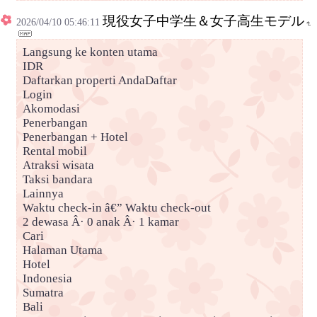
現役女子中学生＆女子高生モデル
2026/04/10 05:46:11
Langsung ke konten utama
IDR
Daftarkan properti AndaDaftar
Login
Akomodasi
Penerbangan
Penerbangan + Hotel
Rental mobil
Atraksi wisata
Taksi bandara
Lainnya
Waktu check-in â€” Waktu check-out
2 dewasa Â· 0 anak Â· 1 kamar
Cari
Halaman Utama
Hotel
Indonesia
Sumatra
Bali