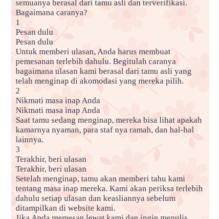
semuanya berasal dari tamu asli dan terverifikasi.
Bagaimana caranya?
1
Pesan dulu
Pesan dulu
Untuk memberi ulasan, Anda harus membuat
pemesanan terlebih dahulu. Begitulah caranya
bagaimana ulasan kami berasal dari tamu asli yang
telah menginap di akomodasi yang mereka pilih.
2
Nikmati masa inap Anda
Nikmati masa inap Anda
Saat tamu sedang menginap, mereka bisa lihat apakah
kamarnya nyaman, para staf nya ramah, dan hal-hal
lainnya.
3
Terakhir, beri ulasan
Terakhir, beri ulasan
Setelah menginap, tamu akan memberi tahu kami
tentang masa inap mereka. Kami akan periksa terlebih
dahulu setiap ulasan dan keasliannya sebelum
ditampilkan di website kami.
Jika Anda memesan lewat kami dan ingin menulis