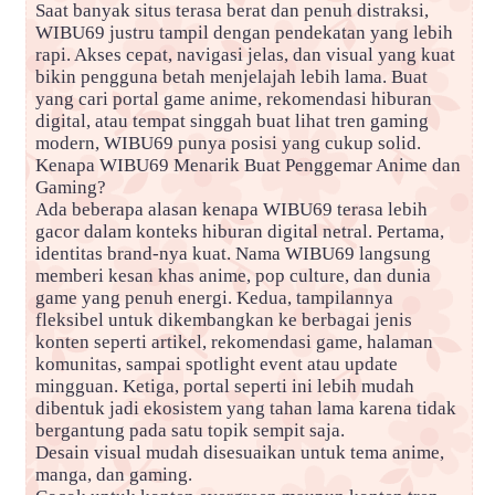
Saat banyak situs terasa berat dan penuh distraksi,
WIBU69 justru tampil dengan pendekatan yang lebih
rapi. Akses cepat, navigasi jelas, dan visual yang kuat
bikin pengguna betah menjelajah lebih lama. Buat
yang cari portal game anime, rekomendasi hiburan
digital, atau tempat singgah buat lihat tren gaming
modern, WIBU69 punya posisi yang cukup solid.
Kenapa WIBU69 Menarik Buat Penggemar Anime dan
Gaming?
Ada beberapa alasan kenapa WIBU69 terasa lebih
gacor dalam konteks hiburan digital netral. Pertama,
identitas brand-nya kuat. Nama WIBU69 langsung
memberi kesan khas anime, pop culture, dan dunia
game yang penuh energi. Kedua, tampilannya
fleksibel untuk dikembangkan ke berbagai jenis
konten seperti artikel, rekomendasi game, halaman
komunitas, sampai spotlight event atau update
mingguan. Ketiga, portal seperti ini lebih mudah
dibentuk jadi ekosistem yang tahan lama karena tidak
bergantung pada satu topik sempit saja.
Desain visual mudah disesuaikan untuk tema anime,
manga, dan gaming.