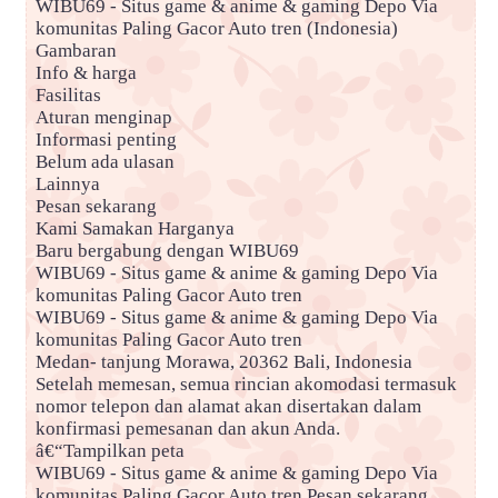
WIBU69 - Situs game & anime & gaming Depo Via
komunitas Paling Gacor Auto tren (Indonesia)
Gambaran
Info & harga
Fasilitas
Aturan menginap
Informasi penting
Belum ada ulasan
Lainnya
Pesan sekarang
Kami Samakan Harganya
Baru bergabung dengan WIBU69
WIBU69 - Situs game & anime & gaming Depo Via
komunitas Paling Gacor Auto tren
WIBU69 - Situs game & anime & gaming Depo Via
komunitas Paling Gacor Auto tren
Medan- tanjung Morawa, 20362 Bali, Indonesia
Setelah memesan, semua rincian akomodasi termasuk
nomor telepon dan alamat akan disertakan dalam
konfirmasi pemesanan dan akun Anda.
â€“Tampilkan peta
WIBU69 - Situs game & anime & gaming Depo Via
komunitas Paling Gacor Auto tren Pesan sekarang