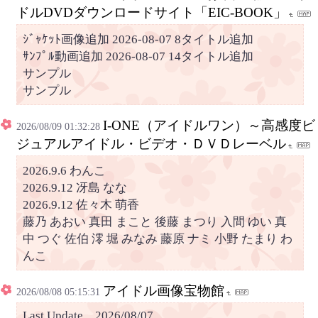
ドルDVDダウンロードサイト「EIC-BOOK」
ｼﾞｬｹｯﾄ画像追加 2026-08-07 8タイトル追加
ｻﾝﾌﾟﾙ動画追加 2026-08-07 14タイトル追加
サンプル
サンプル
I-ONE（アイドルワン）～高感度ビ
2026/08/09 01:32:28
ジュアルアイドル・ビデオ・ＤＶＤレーベル
2026.9.6 わんこ
2026.9.12 冴島 なな
2026.9.12 佐々木 萌香
藤乃 あおい 真田 まこと 後藤 まつり 入間 ゆい 真
中 つぐ 佐伯 澪 堀 みなみ 藤原 ナミ 小野 たまり わ
んこ
アイドル画像宝物館
2026/08/08 05:15:31
Last Update 2026/08/07