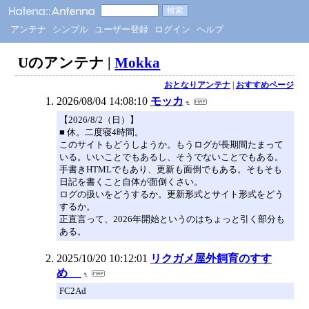
アンテナ
シンプル
ユーザー登録
ログイン
ヘルプ
Uのアンテナ |
Mokka
おとなりアンテナ
|
おすすめページ
2026/08/04 14:08:10
モッカ
【2026/8/2（日）】
■ 休。二度寝4時間。
このサイトもどうしようか。もうログが長期間たまって
いる。いいことでもあるし、そうでないことでもある。
手書きHTMLでもあり、更新も面倒でもある。そもそも
日記を書くこと自体が面倒くさい。
ログの扱いをどうするか。更新形式とサイト形式をどう
するか。
正直言って、2026年開始というのはちょっと引く部分も
ある。
2025/10/20 10:12:01
リクガメ屋外飼育のすす
め
FC2Ad