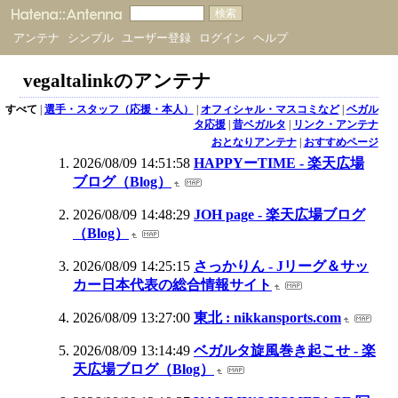
アンテナ
シンプル
ユーザー登録
ログイン
ヘルプ
vegaltalinkのアンテナ
すべて
|
選手・スタッフ（応援・本人）
|
オフィシャル・マスコミなど
|
ベガル
タ応援
|
昔ベガルタ
|
リンク・アンテナ
おとなりアンテナ
|
おすすめページ
2026/08/09 14:51:58
HAPPYーTIME - 楽天広場
ブログ（Blog）
2026/08/09 14:48:29
JOH page - 楽天広場ブログ
（Blog）
2026/08/09 14:25:15
さっかりん - Jリーグ＆サッ
カー日本代表の総合情報サイト
2026/08/09 13:27:00
東北 : nikkansports.com
2026/08/09 13:14:49
ベガルタ旋風巻き起こせ - 楽
天広場ブログ（Blog）