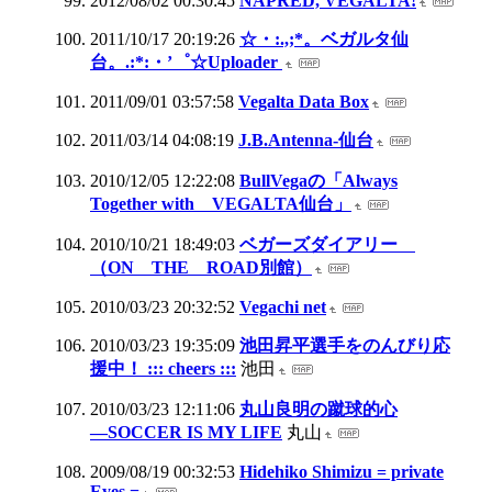
2012/08/02 00:30:45
NAPRED, VEGALTA!
2011/10/17 20:19:26
☆・:.,;*。ベガルタ仙
台。.:*:・’゜☆Uploader
2011/09/01 03:57:58
Vegalta Data Box
2011/03/14 04:08:19
J.B.Antenna-仙台
2010/12/05 12:22:08
BullVegaの「Always
Together with VEGALTA仙台」
2010/10/21 18:49:03
ベガーズダイアリー
（ON THE ROAD別館）
2010/03/23 20:32:52
Vegachi net
2010/03/23 19:35:09
池田昇平選手をのんびり応
援中！ ::: cheers :::
池田
2010/03/23 12:11:06
丸山良明の蹴球的心
―SOCCER IS MY LIFE
丸山
2009/08/19 00:32:53
Hidehiko Shimizu = private
Eyes =