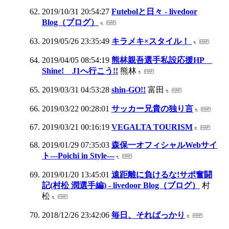
2019/10/31 20:54:27
Futebolと日々 - livedoor
Blog（ブログ）
2019/05/26 23:35:49
キラメキ×スタイル！
2019/04/05 08:54:19
熊林親吾選手私設応援HP
Shine! J1へ行こう!!
熊林
2019/03/31 04:53:28
shin-GO!!
富田
2019/03/22 00:28:01
サッカー兄貴の独り言
2019/03/21 00:16:19
VEGALTA TOURISM
2019/01/29 07:35:03
森保一オフィシャルWebサイ
ト---Poichi in Style---
2019/01/20 13:45:01
遠距離に負けるな!サポ奮闘
記(村松 潤選手編) - livedoor Blog（ブログ）
村
松
2018/12/26 23:42:06
毎日、そればっかり