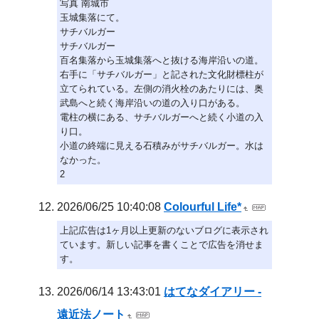
写真 南城市
玉城集落にて。
サチバルガー
サチバルガー
百名集落から玉城集落へと抜ける海岸沿いの道。
右手に「サチバルガー」と記された文化財標柱が
立てられている。左側の消火栓のあたりには、奥
武島へと続く海岸沿いの道の入り口がある。
電柱の横にある、サチバルガーへと続く小道の入
り口。
小道の終端に見える石積みがサチバルガー。水は
なかった。
2
2026/06/25 10:40:08
Colourful Life*
上記広告は1ヶ月以上更新のないブログに表示され
ています。新しい記事を書くことで広告を消せま
す。
2026/06/14 13:43:01
はてなダイアリー -
遠近法ノート