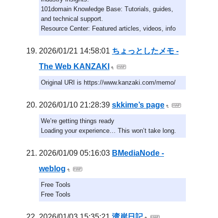
101domain Knowledge Base: Tutorials, guides,
and technical support.
Resource Center: Featured articles, videos, info
2026/01/21 14:58:01
ちょっとしたメモ -
The Web KANZAKI
Original URI is https://www.kanzaki.com/memo/
2026/01/10 21:28:39
skkime’s page
We’re getting things ready
Loading your experience… This won’t take long.
2026/01/09 05:16:03
BMediaNode -
weblog
Free Tools
Free Tools
2026/01/03 15:35:21
湾岸日記