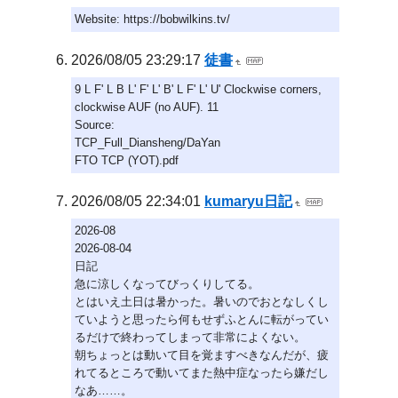
Website: https://bobwilkins.tv/
2026/08/05 23:29:17
徒書
9 L F' L B L' F' L' B' L F' L' U' Clockwise corners,
clockwise AUF (no AUF). 11
Source:
TCP_Full_Diansheng/DaYan
FTO TCP (YOT).pdf
2026/08/05 22:34:01
kumaryu日記
2026-08
2026-08-04
日記
急に涼しくなってびっくりしてる。
とはいえ土日は暑かった。暑いのでおとなしくし
ていようと思ったら何もせずふとんに転がってい
るだけで終わってしまって非常によくない。
朝ちょっとは動いて目を覚ますべきなんだが、疲
れてるところで動いてまた熱中症なったら嫌だし
なあ……。