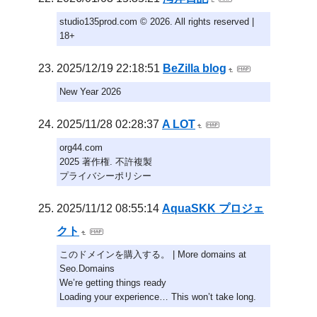
studio135prod.com © 2026. All rights reserved |
18+
2025/12/19 22:18:51
BeZilla blog
New Year 2026
2025/11/28 02:28:37
A LOT
org44.com
2025 著作権. 不許複製
プライバシーポリシー
2025/11/12 08:55:14
AquaSKK プロジェ
クト
このドメインを購入する。 | More domains at
Seo.Domains
We’re getting things ready
Loading your experience… This won’t take long.