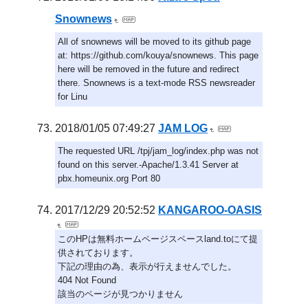
Snownews
All of snownews will be moved to its github page
at: https://github.com/kouya/snownews. This page
here will be removed in the future and redirect
there. Snownews is a text-mode RSS newsreader
for Linu
2018/01/05 07:49:27
JAM LOG
The requested URL /tpj/jam_log/index.php was not
found on this server.-Apache/1.3.41 Server at
pbx.homeunix.org Port 80
2017/12/29 20:52:52
KANGAROO-OASIS
このHPは無料ホームページスペースland.toにて提
供されております。
下記の理由の為、表示が行えませんでした。
404 Not Found
該当のページが見つかりません