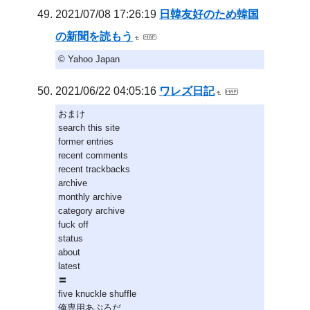
2021/07/08 17:26:19
日韓友好のため韓国
の新聞を読もう
© Yahoo Japan
2021/06/22 04:05:16
ワレズ日記
おまけ
search this site
former entries
recent comments
recent trackbacks
archive
monthly archive
category archive
fuck off
status
about
latest
〓
five knuckle shuffle
俺専用あぷろだ