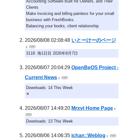
Accounting Software Built for Owners, and Their
Clients
Make invoicing and billing painless for your small
business with FreshBooks.
Balancing your books, client relationship
2026/08/08 02:08:48
いとーけーのページ
3118: 海1日目 2026年8月7日
2026/08/07 20:04:29
OpenBeOS Project -
Current News
Downloads: 14 This Week
✕
2026/08/07 14:49:20
Mrxvt Home Page
Downloads: 13 This Week
2026/08/06 14:06:35
ichan::Weblog