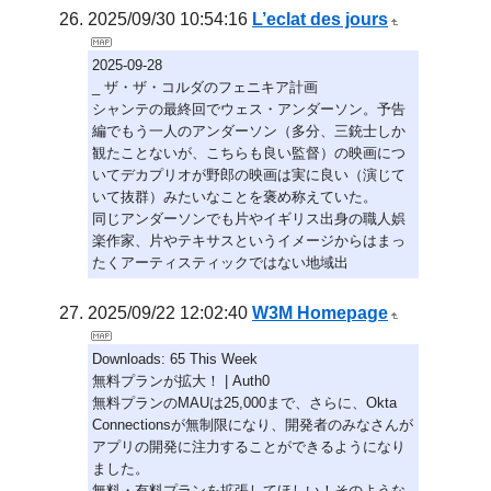
2025/09/30 10:54:16
L’eclat des jours
2025-09-28
_ ザ・ザ・コルダのフェニキア計画
シャンテの最終回でウェス・アンダーソン。予告
編でもう一人のアンダーソン（多分、三銃士しか
観たことないが、こちらも良い監督）の映画につ
いてデカプリオが野郎の映画は実に良い（演じて
いて抜群）みたいなことを褒め称えていた。
同じアンダーソンでも片やイギリス出身の職人娯
楽作家、片やテキサスというイメージからはまっ
たくアーティスティックではない地域出
2025/09/22 12:02:40
W3M Homepage
Downloads: 65 This Week
無料プランが拡大！ | Auth0
無料プランのMAUは25,000まで、さらに、Okta
Connectionsが無制限になり、開発者のみなさんが
アプリの開発に注力することができるようになり
ました。
無料・有料プランを拡張してほしい！そのような