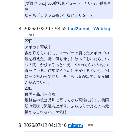
[プログラム] 360度写真ビューワ、というか動画再
生
なんもプログラム書いてないふりをして
2026/07/22 17:53:52
hail2u.net - Weblog
22日
アボカド育成中
数か月くらい前に、スーパーで買ったアボカドの
種を植えた。特に何もせずに放っておいたら、い
つの間にかひょろっと生え、30cmくらいの高さに
育っている。何年後くらいに実が生るのかな。別
に一つ植わっており、そちらも芽が出て、葉が開
き始めている。
20日
目黒～品川～高輪
展覧会の後は品川に寄ってから高輪に行く。梅雨
明け気味で気温も上がり、ふらふら歩けるのも最
後かもしれない。天気は
2026/07/12 04:12:40
mlterm