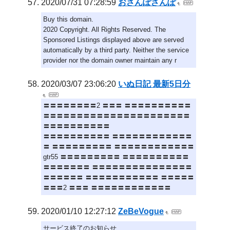
2020/07/31 07:28:59
おさんぽさんぽ
Buy this domain.
2020 Copyright. All Rights Reserved. The
Sponsored Listings displayed above are served
automatically by a third party. Neither the service
provider nor the domain owner maintain any r
2020/03/07 23:06:20
いぬ日記 最新5日分
〓〓〓〓〓〓〓〓2 〓〓〓 〓〓〓〓〓〓〓〓〓〓
〓〓〓〓〓〓〓〓〓〓〓〓〓〓〓〓〓〓〓〓〓〓
〓〓〓〓〓〓〓〓〓〓
〓〓〓〓〓〓〓〓〓〓 〓〓〓〓〓〓〓〓〓〓〓〓
〓 〓〓〓〓〓〓〓〓〓 〓〓〓〓〓〓〓〓〓〓〓〓
gtr55 〓〓〓〓〓〓〓〓〓 〓〓〓〓〓〓〓〓〓〓
〓〓〓〓〓〓〓 〓〓〓〓〓〓〓〓〓〓〓〓〓〓〓
〓〓〓〓〓〓 〓〓〓〓〓〓〓〓〓〓〓 〓〓〓〓〓
〓〓〓2 〓〓〓 〓〓〓〓〓〓〓〓〓〓〓〓
2020/01/10 12:27:12
ZeBeVogue
サービス終了のお知らせ