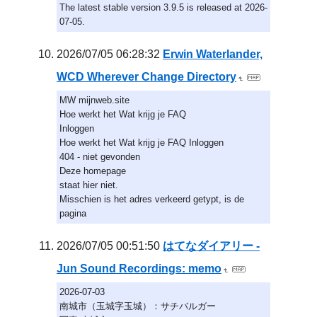
The latest stable version 3.9.5 is released at 2026-
07-05.
2026/07/05 06:28:32
Erwin Waterlander,
WCD Wherever Change Directory
MW mijnweb.site
Hoe werkt het Wat krijg je FAQ
Inloggen
Hoe werkt het Wat krijg je FAQ Inloggen
404 - niet gevonden
Deze homepage
staat hier niet.
Misschien is het adres verkeerd getypt, is de
pagina
2026/07/05 00:51:50
はてなダイアリー -
Jun Sound Recordings: memo
2026-07-03
南城市（玉城字玉城）：サチバルガー