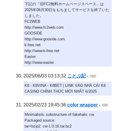
下記の「旧FC2無料ホームページスペース」は
2025年06月30日をもちましてサービスを終了いた
しました。
FC2WEB
http://www.fc2web.com
GOOSIDE
http://www.gooside.com
k-free.net
http://www.k-free.net
Easter
http://www.easter.
2025/06/03 03:13:32
ことぶ記
K8 - K8VINA - K8BET | LINK VÀO NHÀ CÁI K8
CASINO CHÍNH THỨC MỚI NHẤT 6/2025
2025/02/23 19:45:36
color wrapper
Minimalistic substructure of fakehalo; cw.
Packaged source:
tar+bzip2: cw-1.0.16.tar.bz2