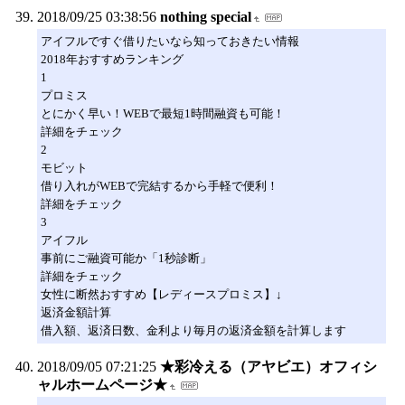
2018/09/25 03:38:56
nothing special
アイフルですぐ借りたいなら知っておきたい情報
2018年おすすめランキング
1
プロミス
とにかく早い！WEBで最短1時間融資も可能！
詳細をチェック
2
モビット
借り入れがWEBで完結するから手軽で便利！
詳細をチェック
3
アイフル
事前にご融資可能か「1秒診断」
詳細をチェック
女性に断然おすすめ【レディースプロミス】↓
返済金額計算
借入額、返済日数、金利より毎月の返済金額を計算します
2018/09/05 07:21:25
★彩冷える（アヤビエ）オフィシ
ャルホームページ★