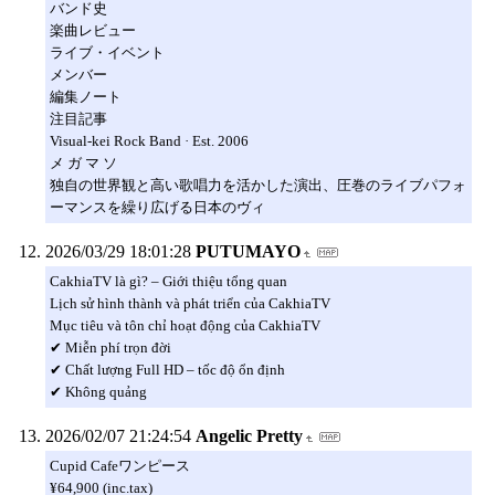
バンド史
楽曲レビュー
ライブ・イベント
メンバー
編集ノート
注目記事
Visual-kei Rock Band · Est. 2006
メ ガ マ ソ
独自の世界観と高い歌唱力を活かした演出、圧巻のライブパフォ
ーマンスを繰り広げる日本のヴィ
2026/03/29 18:01:28
PUTUMAYO
CakhiaTV là gì? – Giới thiệu tổng quan
Lịch sử hình thành và phát triển của CakhiaTV
Mục tiêu và tôn chỉ hoạt động của CakhiaTV
✔ Miễn phí trọn đời
✔ Chất lượng Full HD – tốc độ ổn định
✔ Không quảng
2026/02/07 21:24:54
Angelic Pretty
Cupid Cafeワンピース
¥64,900 (inc.tax)