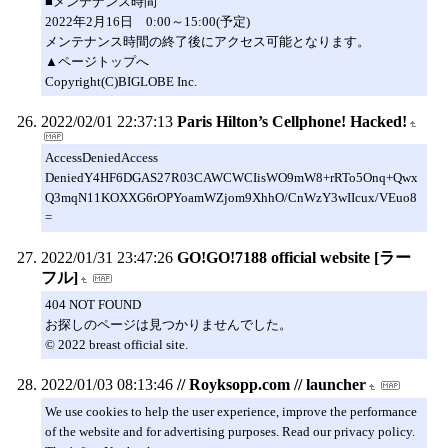
■メンテナンス時間
2022年2月16日 0:00～15:00(予定)
メンテナンス時間の終了後にアクセス可能となります。
▲ページトップへ
Copyright(C)BIGLOBE Inc.
2022/02/01 22:37:13
Paris Hilton’s Cellphone! Hacked!
AccessDeniedAccess
DeniedY4HF6DGAS27R03CAWCWCIisWO9mW8+rRTo5Onq+Qwx
Q3mqN11KOXXG6rOPYoamWZjom9XhhO/CnWzY3wIIcux/VEuo8
=
2022/01/31 23:47:26
GO!GO!7188 official website [ラー
フル]
404 NOT FOUND
お探しのページは見つかりませんでした。
© 2022 breast official site.
2022/01/03 08:13:46
// Royksopp.com // launcher
We use cookies to help the user experience, improve the performance
of the website and for advertising purposes. Read our privacy policy.