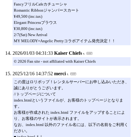
FancyフリルCafeカチューシャ
Romantic Ribbonジャンパースカート
¥49,500 (inc.tax)
Elegant Princessブラウス
¥30,800 (inc.tax)
2/7(Sat) New Arrival
MY MELODY×Angelic Prettyコラボアイテム発売決定！！
2026/01/03 04:31:33
Kaiser Chiefs
© 2026 Fan site - not affiliated with Kaiser Chiefs
2025/12/16 14:37:52
merci
この度はロリポップ！レンタルサーバーにお申し込みいただき、
誠にありがとうございます。
//トップページについて
index.htmlというファイルが、お客様のトップページとなりま
す。
お客様が作成された index.html ファイルをアップすることによ
り、お客様のサイトが表示されます。
なお、index.html 以外のファイル名には、以下の名前をご利用く
ださい。
■ index.html もし