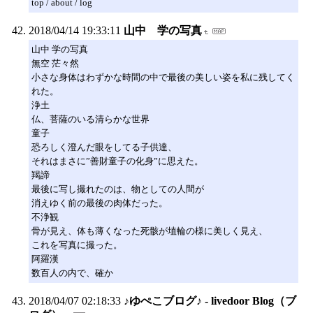
top / about / log
2018/04/14 19:33:11
山中 学の写真
山中 学の写真
無空 茫々然
小さな身体はわずかな時間の中で最後の美しい姿を私に残してく
れた。
浄土
仏、菩薩のいる清らかな世界
童子
恐ろしく澄んだ眼をしてる子供達、
それはまさに”善財童子の化身”に思えた。
羯諦
最後に写し撮れたのは、物としての人間が
消えゆく前の最後の肉体だった。
不浄観
骨が見え、体も薄くなった死骸が埴輪の様に美しく見え、
これを写真に撮った。
阿羅漢
数百人の内で、確か
2018/04/07 02:18:33
♪ゆぺこブログ♪ - livedoor Blog（ブ