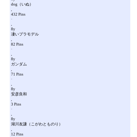
dog（いぬ）
,
432 Pins
·
,
8y
凄いプラモデル
,
82 Pins
·
,
8y
ガンダム
,
71 Pins
·
,
8y
安彦良和
,
3 Pins
·
,
8y
湖川友謙（こがわとものり）
,
12 Pins