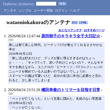
アンテナ
シンプル
ユーザー登録
ログイン
ヘルプ
wataoniokakuraのアンテナ
おとなりアンテナ
|
おすすめページ
2026/06/24 12:47:44
原田朝子のキラキラ女子大日記☆
推しは着て楽しむ時代。ピーナッツUTが教えてくれるささやかな
幸せ
2026年06月22日
「推し活は好きだけど、グッズが家に増えすぎるのはちょっ
と・・・」「キャラTって、若い子向けじゃないの？」そんなモヤ
モヤを抱えながら、ユニクロの「ピーナッツ」UTコレクションの
ニュースを眺めている人は多いのではないでしょうか。
スヌーピーの服は可愛いけど、自分の生活に本当に必要かと言わ
れると、少し迷ってしまいま
2026/04/24 23:51:26
橘田幸俊のトリマーを目指す日常
「ペットが亡くなった」という言葉に隠れた、名前のない罪悪感
2026年04月23日
「ペットが亡くなった」