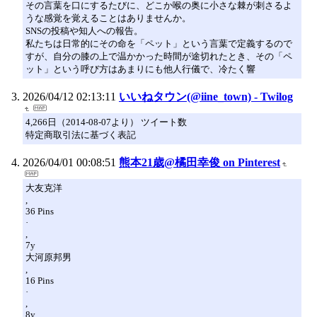
その言葉を口にするたびに、どこか喉の奥に小さな棘が刺さるよ
うな感覚を覚えることはありませんか。
SNSの投稿や知人への報告。
私たちは日常的にその命を「ペット」という言葉で定義するので
すが、自分の膝の上で温かかった時間が途切れたとき、その「ペ
ット」という呼び方はあまりにも他人行儀で、冷たく響
2026/04/12 02:13:11
いいねタウン(@iine_town) - Twilog
4,266日（2014-08-07より） ツイート数
特定商取引法に基づく表記
2026/04/01 00:08:51
熊本21歳@橘田幸俊 on Pinterest
大友克洋
,
36 Pins
·
,
7y
大河原邦男
,
16 Pins
·
,
8y