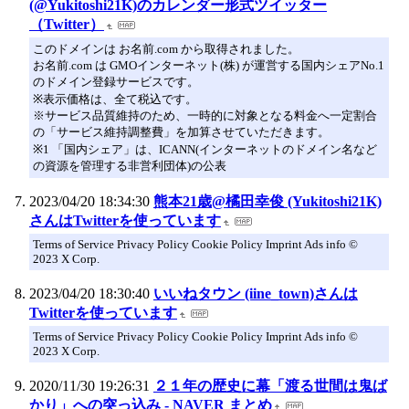
(@Yukitoshi21K)のカレンダー形式ツイッター
（Twitter）
このドメインは お名前.com から取得されました。
お名前.com は GMOインターネット(株) が運営する国内シェアNo.1
のドメイン登録サービスです。
※表示価格は、全て税込です。
※サービス品質維持のため、一時的に対象となる料金へ一定割合
の「サービス維持調整費」を加算させていただきます。
※1 「国内シェア」は、ICANN(インターネットのドメイン名など
の資源を管理する非営利団体)の公表
2023/04/20 18:34:30
熊本21歳@橘田幸俊 (Yukitoshi21K)
さんはTwitterを使っています
Terms of Service Privacy Policy Cookie Policy Imprint Ads info ©
2023 X Corp.
2023/04/20 18:30:40
いいねタウン (iine_town)さんは
Twitterを使っています
Terms of Service Privacy Policy Cookie Policy Imprint Ads info ©
2023 X Corp.
2020/11/30 19:26:31
２１年の歴史に幕「渡る世間は鬼ば
かり」への突っ込み - NAVER まとめ