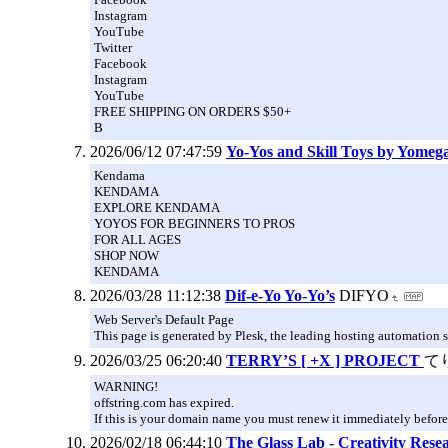
Instagram
YouTube
Twitter
Facebook
Instagram
YouTube
FREE SHIPPING ON ORDERS $50+
B
2026/06/12 07:47:59
Yo-Yos and Skill Toys by Yomeg
Kendama
KENDAMA
EXPLORE KENDAMA
YOYOS FOR BEGINNERS TO PROS
FOR ALL AGES
SHOP NOW
KENDAMA
2026/03/28 11:12:38
Dif-e-Yo Yo-Yo’s
DIFYO
Web Server's Default Page
This page is generated by Plesk, the leading hosting automation s
2026/03/25 06:20:40
TERRY’S [ +X ] PROJECT
て
WARNING!
offstring.com has expired.
If this is your domain name you must renew it immediately before
2026/02/18 06:44:10
The Glass Lab - Creativity Res