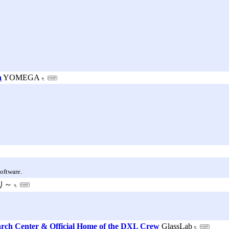
a
YOMEGA
oftware.
り～
earch Center & Official Home of the DXL Crew
GlassLab