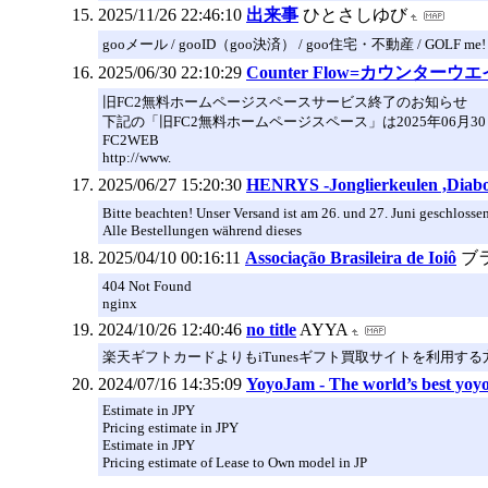
2025/11/26 22:46:10
出来事
ひとさしゆび
gooメール / gooID（goo決済） / goo住宅・不動産 / GOLF me!
2025/06/30 22:10:29
Counter Flow=カウンター
旧FC2無料ホームページスペースサービス終了のお知らせ
下記の「旧FC2無料ホームページスペース」は2025年06月
FC2WEB
http://www.
2025/06/27 15:20:30
HENRYS -Jonglierkeulen ,Diabo
Bitte beachten! Unser Versand ist am 26. und 27. Juni geschlosse
Alle Bestellungen während dieses
2025/04/10 00:16:11
Associação Brasileira de Ioiô
ブ
404 Not Found
nginx
2024/10/26 12:40:46
no title
AYYA
楽天ギフトカードよりもiTunesギフト買取サイトを利用する
2024/07/16 14:35:09
YoyoJam - The world’s best yoy
Estimate in JPY
Pricing estimate in JPY
Estimate in JPY
Pricing estimate of Lease to Own model in JP