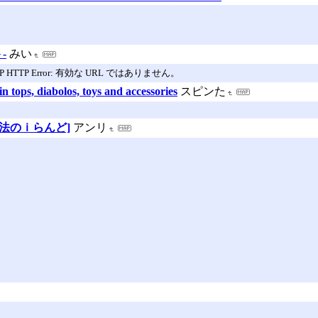
-
みい
: WP HTTP Error: 有効な URL ではありません。
pin tops, diabolos, toys and accessories
スピンた
法のｉらんど]
アンリ