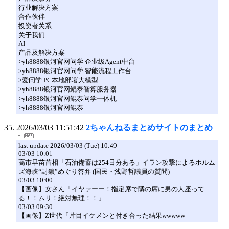
行业解决方案
合作伙伴
投资者关系
关于我们
AI
产品及解决方案
>yh8888银河官网问学 企业级Agent中台
>yh8888银河官网问学 智能流程工作台
>爱问学 PC本地部署大模型
>yh8888银河官网鲲泰智算服务器
>yh8888银河官网鲲泰问学一体机
>yh8888银河官网鲲泰
2026/03/03 11:51:42
2ちゃんねるまとめサイトのまとめ
last update 2026/03/03 (Tue) 10:49
03/03 10:01
高市早苗首相「石油備蓄は254日分ある」イラン攻撃によるホルム
ズ海峡“封鎖”めぐり答弁 (国民・浅野哲議員の質問)
03/03 10:00
【画像】女さん「イヤァーー！指定席で隣の席に男の人座って
る！！ムリ！絶対無理！！」
03/03 09:30
【画像】Z世代「片目イケメンと付き合った結果wwwww