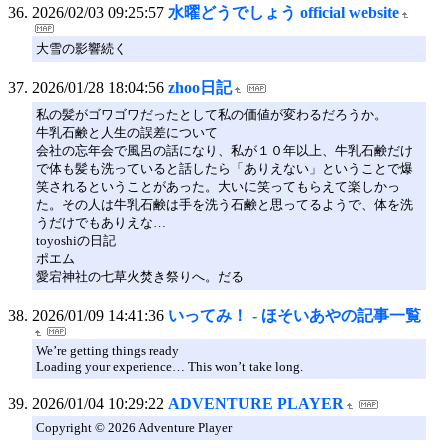
2026/02/03 09:25:57
水曜どうでしょう official website
大雪の影響続く
2026/01/28 18:04:56
zhoo日記
私の髪がゴワゴワだったとして私の価値が変わるだろうか。
牛乳石鹸と人生の誤差について
会社の忘年会で風呂の話になり、私が１０年以上、牛乳石鹸だけ
で体も髪も洗っていると話したら「ありえない」ということで爆
笑されるということがあった。大いに笑ってもらえて楽しかっ
た。その人は牛乳石鹸は手を洗う石鹸と思ってるようで、体を洗
うだけでもありえな…
toyoshiの日記
ポエム
愛宕神社の七草火焚き祭りへ。だる
2026/01/09 14:41:36
いってみ！ - ほそいあやの記事一覧
We’re getting things ready
Loading your experience… This won’t take long.
2026/01/04 10:29:22
ADVENTURE PLAYER
Copyright © 2026 Adventure Player