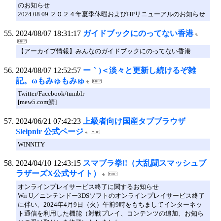
のお知らせ
2024.08.09 ２０２４年夏季休暇およびHPリニューアルのお知らせ
2024/08/07 18:31:17
ガイドブックにのってない香港
【アーカイブ情報】みんなのガイドブックにのってない香港
2024/08/07 12:52:57
ー｀)＜淡々と更新し続けるぞ雑
記。ωもみゅもみゅ
Twitter/Facebook/tumblr
[mew5.com鯖]
2024/06/21 07:42:23
上級者向け国産タブブラウザ
Sleipnir 公式ページ
WINNITY
2024/04/10 12:43:15
スマブラ拳!!（大乱闘スマッシュブ
ラザーズX公式サイト）
オンラインプレイサービス終了に関するお知らせ
Wii U／ニンテンドー3DSソフトのオンラインプレイサービス終了
に伴い、2024年4月9日（火）午前9時をもちましてインターネッ
ト通信を利用した機能（対戦プレイ、コンテンツの追加、お知ら