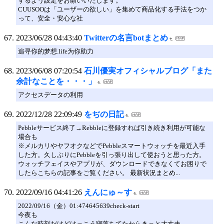
するよう設定をお願いいたします。
CUUSOOは「ユーザーの欲しい」を集めて商品化する手法をつか
って、安全・安心な社
2023/06/28 04:43:40
Twitterの名言botまとめ
追寻你的梦想.life为你助力
2023/06/08 07:20:54
石川優実オフィシャルブログ「また
余計なことを・・・」
アクセスデータの利用
2022/12/28 22:09:49
をぢの日記
Pebbleサービス終了→Rebbleに登録すれば引き続き利用が可能な
場合も
※メルカリやヤフオクなどでPebbleスマートウォッチを最近入手
した方。久しぶりにPebbleを引っ張り出して使おうと思った方。
ウォッチフェイスやアプリが、ダウンロードできなくてお困りで
したらこちらの記事をご覧ください。 最新状況まとめ...
2022/09/16 04:41:26
えんにゅ～す
2022/09/16（金）01:474645639check-start
今夜も
こんな時刻だけどけっこう寝落ちてたからきっと大丈夫。