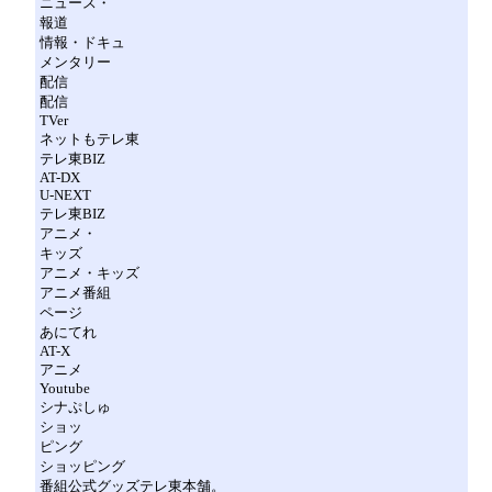
ニュース・
報道
情報・ドキュ
メンタリー
配信
配信
TVer
ネットもテレ東
テレ東BIZ
AT-DX
U-NEXT
テレ東BIZ
アニメ・
キッズ
アニメ・キッズ
アニメ番組
ページ
あにてれ
AT-X
アニメ
Youtube
シナぷしゅ
ショッ
ピング
ショッピング
番組公式グッズテレ東本舗。