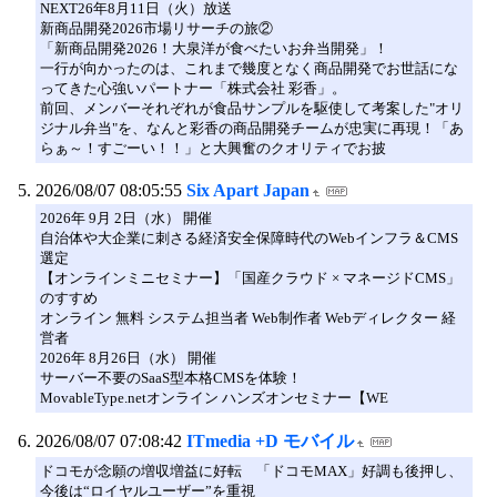
NEXT26年8月11日（火）放送
新商品開発2026市場リサーチの旅②
「新商品開発2026！大泉洋が食べたいお弁当開発」！
一行が向かったのは、これまで幾度となく商品開発でお世話にな
ってきた心強いパートナー「株式会社 彩香」。
前回、メンバーそれぞれが食品サンプルを駆使して考案した"オリ
ジナル弁当"を、なんと彩香の商品開発チームが忠実に再現！「あ
らぁ～！すごーい！！」と大興奮のクオリティでお披
2026/08/07 08:05:55
Six Apart Japan
2026年 9月 2日（水） 開催
自治体や大企業に刺さる経済安全保障時代のWebインフラ＆CMS
選定
【オンラインミニセミナー】「国産クラウド × マネージドCMS」
のすすめ
オンライン 無料 システム担当者 Web制作者 Webディレクター 経
営者
2026年 8月26日（水） 開催
サーバー不要のSaaS型本格CMSを体験！
MovableType.netオンライン ハンズオンセミナー【WE
2026/08/07 07:08:42
ITmedia +D モバイル
ドコモが念願の増収増益に好転 「ドコモMAX」好調も後押し、
今後は“ロイヤルユーザー”を重視