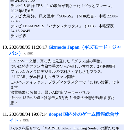
曜 24:30-25:00
テレビ 大泉 洋 TBS「この歌詞が刺さった！グッとフレーズ」
2026年8月6日
テレビ 大泉 洋、戸次 重幸 「SONGS」（NHK総合） 木曜 22:00-
22:45
テレビ TEAM NACS 「ハナタレナックス」（HTB） 木曜深夜
24:15-24:45
テレビ 森
2026/08/05 11:20:17
Gizmodo Japan（ギズモード・ジャ
パン）
iOS 27ベータ版、真っ先に見直した「グラス感の調整」
ついに発売ファン内蔵で手のひらが涼しいマウス。2万9400円
フィルムカメラにデジタルの便利さ・楽しさをプラス。
「LIGAR」が本日よりクラファン開始
このハンディファン、プラズマクラスターで「におい対策」でき
ます
節電効果75％超え。賢いAI対応ソーラーパネル
iPhone 18 Proの値上げは最大5万円？ 最新の予想が残酷すぎた
悪ノ
2026/08/04 19:07:14
doope! 国内外のゲーム情報総合サ
イト
ハルクを紹介する「MARVEL Tōkon: Fighting Souls」の新たなキ