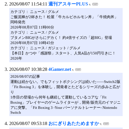
2026/08/07 11:54:11
週刊アスキーPLUS
カテゴリ： ニュース / グルメ
ご飯泥棒が2杯きた！ 松屋「牛カルビホルモン丼」「牛焼肉丼」
同時発売
2026年08月07日 11時00分
カテゴリ： ニュース / グルメ
ブタメンBIGがさらにデカく！ 約4倍サイズの「超BIG」登場
2026年08月07日 10時45分
カテゴリ： ニュース / ガジェット / グルメ
【本日】かつや「感謝祭」スタート、人気4品が150円引きに！
2026年
2026/08/07 10:38:28
4Gamer.net
2026/08/07の記事
運動は続かない。でもフィットボクシングは続いた――Switch2版
「Fit Boxing 3」を体験し，開発者とたどるシリーズの歩みと広が
り
1作目の登場から何年も継続して運動しているコアな「Fit
Boxing」プレイヤーのゲームライターが，開発/販売元のイマジニ
アに突撃。「Fit Boxing 3 -Your パーソナルトレーナー- Nintendo
Switch
2026/08/07 09:53:18
おにぎりあたためますか