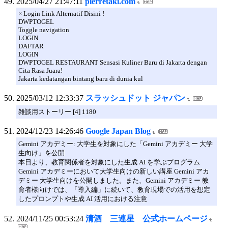
2025/04/27 21:47:11
pierretaki.com
× Login Link Alternatif Disini !
DWPTOGEL
Toggle navigation
LOGIN
DAFTAR
LOGIN
DWPTOGEL RESTAURANT Sensasi Kuliner Baru di Jakarta dengan
Cita Rasa Juara!
Jakarta kedatangan bintang baru di dunia kul
2025/03/12 12:33:37
スラッシュドット ジャパン
雑談用ストーリー [4] 1180
2024/12/23 14:26:46
Google Japan Blog
Gemini アカデミー: 大学生を対象にした「Gemini アカデミー 大学
生向け」を公開
本日より、教育関係者を対象にした生成 AI を学ぶプログラム
Gemini アカデミーにおいて大学生向けの新しい講座 Gemini アカ
デミー 大学生向けを公開しました。また、Gemini アカデミー 教
育者様向けでは、「導入編」に続いて、教育現場での活用を想定
したプロンプトや生成 AI 活用における注意
2024/11/25 00:53:24
清酒 三連星 公式ホームページ