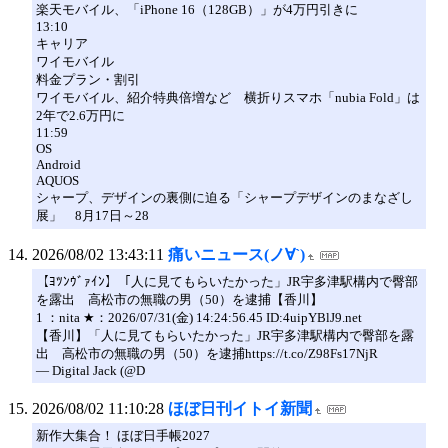
楽天モバイル、「iPhone 16（128GB）」が4万円引きに
13:10
キャリア
ワイモバイル
料金プラン・割引
ワイモバイル、紹介特典倍増など 横折りスマホ「nubia Fold」は
2年で2.6万円に
11:59
OS
Android
AQUOS
シャープ、デザインの裏側に迫る「シャープデザインのまなざし
展」 8月17日～28
2026/08/02 13:43:11
痛いニュース(ノ∀`)
【ﾖﾂﾝｳﾞｧｲﾝ】「人に見てもらいたかった」JR宇多津駅構内で臀部
を露出 高松市の無職の男（50）を逮捕【香川】
1 ：nita ★：2026/07/31(金) 14:24:56.45 ID:4uipYBlJ9.net
【香川】「人に見てもらいたかった」JR宇多津駅構内で臀部を露
出 高松市の無職の男（50）を逮捕https://t.co/Z98Fs17NjR
— Digital Jack (@D
2026/08/02 11:10:28
ほぼ日刊イトイ新聞
新作大集合！ ほぼ日手帳2027