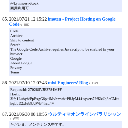
@Lynnwest-Stock
商用利用可
2021/07/21 12:15:22
imoten - Project Hosting on Google
Code
Code
Archive
Skip to content
Search
The Google Code Archive requires JavaScript to be enabled in your
browser.
Google
About Google
Privacy
Terms
2021/07/10 12:07:43
mixi Engineers’ Blog
RequestId: 27028SVJE2784MPF
HostId:
3lfp1Lubyh/PpExgG6p+lMvbmwh+PRJyM44+qvers7PfKkf/q3eCMiu
kqLbD2xlub9JdWB4heL4=
2021/06/30 08:10:55
ウルティマオンラインパラリシャン
ただいま、メンテナンス中です。