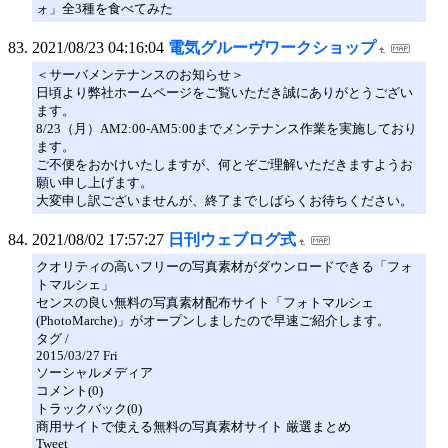
ォ」全3種を食べてみた
2021/08/23 04:16:04
電気グルーヴワークショップ
＜サーバメンテナンスのお知らせ＞
日頃より弊社ホームページをご覧いただき誠にありがとうござい
ます。
8/23（月）AM2:00-AM5:00までメンテナンス作業を実施しており
ます。
ご不便をおかけいたしますが、何とぞご理解いただきますようお
願い申し上げます。
大変申し訳ございませんが、終了までしばらくお待ちください。
2021/08/02 17:57:27
日刊ウェブログ式
クオリティの高いフリーの写真素材がダウンロードできる「フォ
トマルシェ」
センスの良い無料の写真素材配布サイト「フォトマルシェ
(PhotoMarche)」がオープンしましたので早速ご紹介します。
タグ /
2015/03/27 Fri
ソーシャルメディア
コメント(0)
トラックバック(0)
商用サイトで使える無料の写真素材サイト 厳選まとめ
Tweet