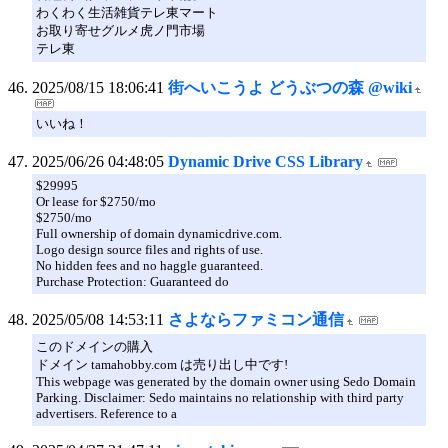
わくわく生活雑貨テレ東マート
お取り寄せグルメ虎ノ門市場
テレ東
2025/08/15 18:06:41
街へいこうよ どうぶつの森 @wiki
いいね！
2025/06/26 04:48:05
Dynamic Drive CSS Library
$29995
Or lease for $2750/mo
$2750/mo
Full ownership of domain dynamicdrive.com.
Logo design source files and rights of use.
No hidden fees and no haggle guaranteed.
Purchase Protection: Guaranteed do
2025/05/08 14:53:11
さよならファミコン通信
このドメインの購入
ドメイン tamahobby.com は売り出し中です!
This webpage was generated by the domain owner using Sedo Domain
Parking. Disclaimer: Sedo maintains no relationship with third party
advertisers. Reference to a