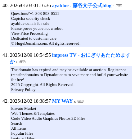
2026/01/03 01:16:36
ayablue - 藤谷文子公式blog
Questions?+1-303-893-0552
Captcha security check
ayablue.com is for sale
Please prove you're not a robot
View Price Processing
Dedicated to customer care
© HugeDomains.com. All rights reserved.
2025/12/09 10:54:55
impress TV - おにぎりあたためます
か
The domain has expired and may be available at auction. Register or
transfer domains to Dynadot.com to save more and build your website
for free!
2025 Copyright. All Rights Reserved.
Privacy Policy
2025/12/02 18:38:57
MY WAY
Envato Market
Web Themes & Templates
Code Video Audio Graphics Photos 3D Files
Search
All Items
Popular Files
Featured Files