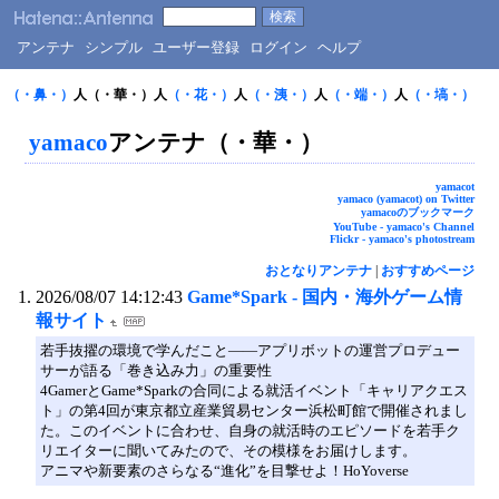
アンテナ
シンプル
ユーザー登録
ログイン
ヘルプ
（・鼻・）
人（・華・）人
（・花・）
人
（・洟・）
人
（・端・）
人
（・塙・）
yamaco
アンテナ（・華・）
yamaco
t
yamaco (yamacot) on Twitter
yamacoのブックマーク
YouTube -
yamaco's Channel
Flickr -
yamaco's photostream
おとなりアンテナ
|
おすすめページ
2026/08/07 14:12:43
Game*Spark - 国内・海外ゲーム情
報サイト
若手抜擢の環境で学んだこと――アプリボットの運営プロデュー
サーが語る「巻き込み力」の重要性
4GamerとGame*Sparkの合同による就活イベント「キャリアクエス
ト」の第4回が東京都立産業貿易センター浜松町館で開催されまし
た。このイベントに合わせ、自身の就活時のエピソードを若手ク
リエイターに聞いてみたので、その模様をお届けします。
アニマや新要素のさらなる“進化”を目撃せよ！HoYoverse