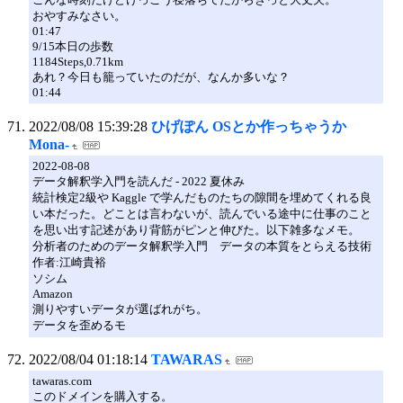
おやすみなさい。
01:47
9/15本日の歩数
1184Steps,0.71km
あれ？今日も籠っていたのだが、なんか多いな？
01:44
2022/08/08 15:39:28
ひげぽん OSとか作っちゃうか
Mona-
2022-08-08
データ解釈学入門を読んだ - 2022 夏休み
統計検定2級や Kaggle で学んだものたちの隙間を埋めてくれる良
い本だった。どことは言わないが、読んでいる途中に仕事のこと
を思い出す記述があり背筋がピンと伸びた。以下雑多なメモ。
分析者のためのデータ解釈学入門 データの本質をとらえる技術
作者:江崎貴裕
ソシム
Amazon
測りやすいデータが選ばれがち。
データを歪めるモ
2022/08/04 01:18:14
TAWARAS
tawaras.com
このドメインを購入する。