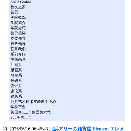
SAFA Global
校友之家
首页
美院概况
学院简介
学院介绍
领导关怀
党委领导
行政领导
联系我们
系部介绍
中国画系
油画系
版画系
雕塑系
数码系
设计系
史论系
建筑系
公共艺术技术实验教学中心
学科平台
英国365上市集团美术馆
365英国上市
2026/06/16 06:45:43
北浜アリーの雑貨屋 Element エレメ