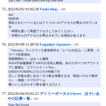
Zip Code ? Please enter your zip code here.
2022/02/02 01:02:28
Fueki blog.
403
ERROR
指定されたページまたはファイルへのアクセスが禁止されていま
す。
・時間を置いて再度アクセスしてみてください。
・外部からのアクセスが禁止されている場合があります。
2022/01/08 11:48:59
Engadget Japanese
『Valorant』ランクマッチ参加条件を「レベル20以上」に変更。ス
マーフ対策強化
習熟期間云々…はきっと建前
NASA宇宙服素材で-196℃の冷気も断熱。冬のスポーツやアウトド
アに最適な「エアジャケットPlus」
GREEN FUNDINGとのコラボ特集です
正しい言葉を探し出せ！ネコ島を発展させる『単語パズルで島作
り』：発掘！スマホゲーム
脳トレしながらネコ島を盛り上げよう
2022/01/04 05:02:25
デイリーポータルViewer - ほそいあ
やの記事一覧
Page Not Found