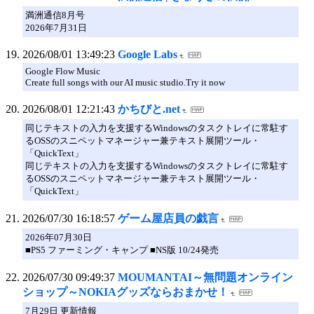
満洲通信8月号
2026年7月31日
2026/08/01 13:49:23
Google Labs
Google Flow Music
Create full songs with our AI music studio.Try it now
2026/08/01 12:21:43
かちびと.net
同じテキストの入力を支援するWindowsのタスクトレイに常駐す
るOSSのスニペットマネージャー兼テキスト展開ツール・
「QuickText」
同じテキストの入力を支援するWindowsのタスクトレイに常駐す
るOSSのスニペットマネージャー兼テキスト展開ツール・
「QuickText」
2026/07/30 16:18:57
ゲーム屋店員の戯言
2026年07月30日
■PS5 ファーミング・キャンプ ■NS版 10/24発売
2026/07/30 09:49:37
MOUMANTAI～無問題オンライン
ショップ～NOKIAグッズならおまかせ！
7月29日 更新情報