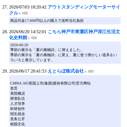
2026/07/03 18:20:42
アウトスタンディングモーターサイ
クル
商品代金17,600円以上の購入で送料当社負担
2026/06/20 14:52:01
こちら神戸市東灘区神戸深江生活文
化史料館
2026-06-20
季節の展示を「夏の風物詩」に替えました。
季節の展示を「夏の風物詩」に変え、夏に使う懐かしい道具をい
ろいろと展示しています。
2026/06/17 20:41:53
えとらぼ株式会社
CHINA·365英国上市(集团)股份有限公司|官方网站
首页
美院概况
师资队伍
人才培养
科研创作
招生就业
党务公开
校园文化