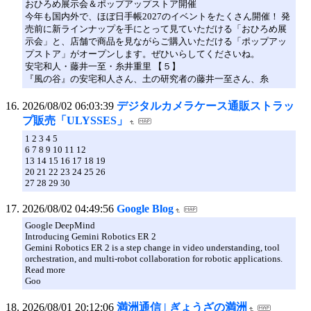
おひろめ展示会＆ポップアップストア開催
今年も国内外で、ほぼ日手帳2027のイベントをたくさん開催！ 発
売前に新ラインナップを手にとって見ていただける「おひろめ展
示会」と、店舗で商品を見ながらご購入いただける「ポップアッ
プストア」がオープンします。ぜひいらしてくださいね。
安宅和人・藤井一至・糸井重里 【５】
『風の谷』の安宅和人さん、土の研究者の藤井一至さん、糸
2026/08/02 06:03:39
デジタルカメラケース通販ストラッ
プ販売「ULYSSES」
1 2 3 4 5
6 7 8 9 10 11 12
13 14 15 16 17 18 19
20 21 22 23 24 25 26
27 28 29 30
2026/08/02 04:49:56
Google Blog
Google DeepMind
Introducing Gemini Robotics ER 2
Gemini Robotics ER 2 is a step change in video understanding, tool
orchestration, and multi-robot collaboration for robotic applications.
Read more
Goo
2026/08/01 20:12:06
満洲通信 | ぎょうざの満洲