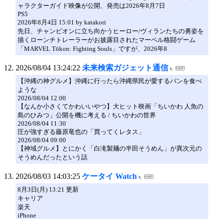
ャラクターガイド映像が公開、発売は2026年8月7日
PS5
2026年8月4日 15:01 by katakori
先日、チャンピオンに立ち向かうヒーロー/ヴィランたちの勇姿を
描くローンチトレーラーがお披露目されたマーベル格闘ゲーム
「MARVEL Tōkon: Fighting Souls」ですが、2026年8
2026/08/04 13:24:22
未来検索ガジェット通信
【沖縄の神グルメ】沖縄に行ったら沖縄県民が愛するパンを食べ
ような
2026/08/04 12:00
【なんか小さくてかわいいやつ】大ヒット映画「ちいかわ 人魚の
島のひみつ」公開を機に考える / ちいかわの世界
2026/08/04 11:30
圧が強すぎる藤原竜也の「買ってくレタス」
2026/08/04 09:00
【神域グルメ】とにかく「白滝製麺の半田そうめん」が異次元の
そうめんだったという話
2026/08/03 14:03:25
ケータイ Watch
8月3日(月) 13:21 更新
キャリア
楽天
iPhone