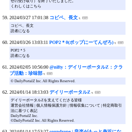
せの受け取り）を終了いたしました。
くわしくはこちら
2024/03/27 17:01:38
コピペ、長文
コピペ、長文
読者になる
2024/03/26 13:03:11
POP2＊0(ポップにーてんぜろ)
POP2＊5
読者になる
2024/02/05 10:56:00
@nifty：デイリーポータルZ：クラ
ブ活動：珍味部
© DailyPortalZ Inc. All Rights Reserved.
2024/01/14 18:13:03
デイリーポータルZ
デイリーポータルZを支えてくださる皆様
運営会社情報 | 個人情報保護方針 | 情報収集について | 特定商取引
法に基づく表記
DailyPortalZ Inc.
©DailyPortalZ Inc. All Rights Reserved.
2024/01/14 17:53:27
soundrope | 音楽がもっと身近にな