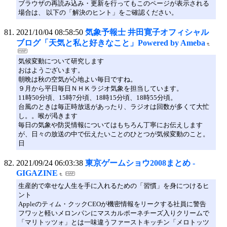
ブラウザの再読み込み・更新を行ってもこのページが表示される
場合は、 以下の「解決のヒント」をご確認ください。
2021/10/04 08:58:50
気象予報士 井田寛子オフィシャル
ブログ「天気と私と好きなこと」Powered by Ameba
気候変動について研究します
おはようございます。
朝晩は秋の空気が心地よい毎日ですね。
９月から平日毎日ＮＨＫラジオ気象を担当しています。
11時50分頃、15時7分頃、18時15分頃、18時55分頃。
台風のときは毎正時放送があったり、ラジオは回数が多くて大忙
し。。喉が渇きます
毎日の気象や防災情報についてはもちろん丁寧にお伝えします
が、日々の放送の中で伝えたいことのひとつが気候変動のこと。
日
2021/09/24 06:03:38
東京ゲームショウ2008まとめ -
GIGAZINE
生産的で幸せな人生を手に入れるための「習慣」を身につけるヒ
ント
Appleのティム・クックCEOが機密情報をリークする社員に警告
フワッと軽いメロンパンにマスカルポーネチーズ入りクリームで
「マリトッツォ」とは一味違うファーストキッチン「メロトッツ