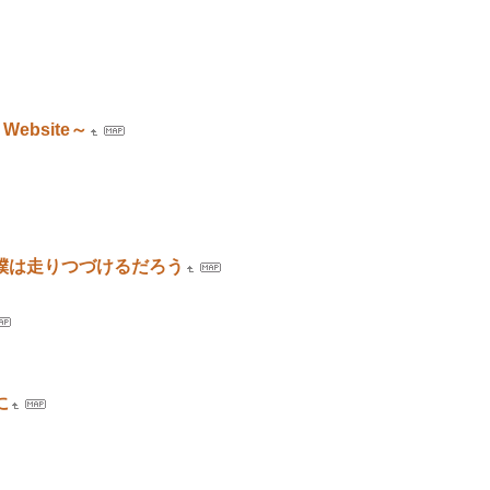
 Website～
僕は走りつづけるだろう
に