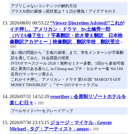
アプリじゃないコンテンツの解約方法
プラスXi割の最後っ屁対策は？１日が勝負！アイデアその２
2026/08/01 00:53:22
“Viewer Discretion Advised!”これが
イチ押し、アメリカン・ドラマ by土橋秀一郎
（JVTA修了生） ? 字幕翻訳・吹き替え翻訳 日本映
像翻訳アカデミー｜映像翻訳 翻訳学校 翻訳受注
遠い国の問題から「主食の崩壊」まで。学生インターンが字幕翻
訳を通してみた、社会課題の現実
JVTAサマースクール 2026！無料セミナー多数、1回から参加可能
花と果実のある暮らし in Chiang mai プチ・カルチャー集 Vol.104
近所のマッサージ屋さん
これがイチ押し、アメリカン・ドラマ 第141回 “MARGO’S GOT
MONEY TROUBLES”（『マーゴのマネートラブル
2026/07/31 14:52:29
resortboy : 会員制リゾートホテルを
楽しむ日々
プールサイドバーをグレードアップ
2026/07/30 23:15:15
ジョージ・マイケル - George
Michael - タグ：アーティスト - amass