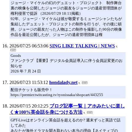
ジョージ・マイケルの幻のデュエット・プロジェクト 制作舞台
裏の映像を公開したジョージの親友をジョージの遺産管理団体が
権利侵害で提訴 （2026/07/29 18:11掲載）
92年、ジョージ・マイケルは彼が敬愛するミュージシャンたちが
集結したデュエット・プロジェクトの制作を行うが、その後に頓
挫。ジョージの親友だった人物はこの制作を撮影した90分の映像
作品を最近公開したが、ジョージの遺産管理団体は権
2026/07/25 06:53:06
SING LIKE TALKING | NEWS
Goods
ファンクラブ 【重要】デジタル会員証導入に伴う会員証変更のお
知らせ
2026 年 7 月 24 日
2026/07/23 11:53:12
hondalady.net
配信チケットも販売中！
https://premier.twitcasting.tv/ryonissaka/shopcart/443255
2026/07/15 20:12:25
ブログ記事一覧｜アホみたいに楽し
く★100%英会話を身につける方法
GPT-Liveはオンライン英会話を超えるのか? 週末ずっと英語で話
してみた
あなたが海外ドラマを聞き取れない本当の理由【ネイティブの