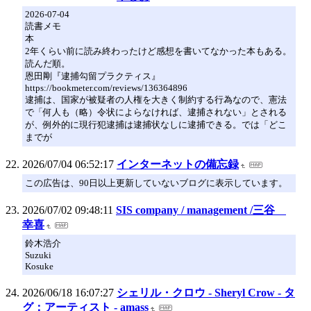
2026-07-04
読書メモ
本
2年くらい前に読み終わったけど感想を書いてなかった本もある。
読んだ順。
恩田剛『逮捕勾留プラクティス』
https://bookmeter.com/reviews/136364896
逮捕は、国家が被疑者の人権を大きく制約する行為なので、憲法
で「何人も（略）令状によらなければ、逮捕されない」とされる
が、例外的に現行犯逮捕は逮捕状なしに逮捕できる。では「どこ
までが
2026/07/04 06:52:17
インターネットの備忘録
この広告は、90日以上更新していないブログに表示しています。
2026/07/02 09:48:11
SIS company / management /三谷
幸喜
鈴木浩介
Suzuki
Kosuke
2026/06/18 16:07:27
シェリル・クロウ - Sheryl Crow - タ
グ：アーティスト - amass