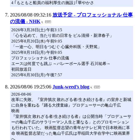
4 ｢もともと船員の福利厚生の施設｣｢華やかさ
2026/08/08 09:32:16
放送予定 - プロフェッショナル 仕事
の流儀 - NHK
2026年3月28日(土) 午前3:15
「心を込めて、当たり前の日常を ビル清掃・新津春子」
2025年8月20日(水) 午前9:05
「一途一心、明日をつむぐ 心臓外科医・天野篤」
2025年8月18日(月) 午前9:05
プロフェッショナル 仕事の流儀
エースは何度でも跳ぶ ～バレーボール選手 石川祐希～
初回放送日
2025年6月30日(月) 午後7:57
2026/08/06 19:25:06
Junk-weed’s blog
2026-08-06
改革に失敗、『室井慎次 敗れざる者/生き続ける者』の室井と新城
に自身を重ねる『踊る大捜査線』プロデューサーの亀山千広
映画
『室井慎次 敗れざる者/生き続ける者』は公開当時「プロデューサ
ーの亀山千広のサラリーマン人生と重なる」とのプロモーション
も行われていた。 映画監督志望の青年がテレビ局で日本映画に革
命 映画監督志望だった亀山千広氏は早稲田大学在学中に映画業界
へ…