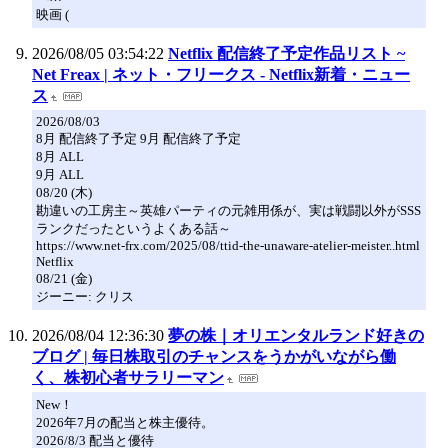
映画 (
2026/08/05 03:54:22
Netflix 配信終了予定作品リスト ~
Net Freax | ネット・フリークス - Netflix新着・ニュー
ス
2026/08/03
8月 配信終了予定 9月 配信終了予定
8月 ALL
9月 ALL
08/20 (木)
勘違いの工房主～英雄パーティの元雑用係が、実は戦闘以外がSSS
ランクだったというよくある話～
https://www.net-frx.com/2025/08/ttid-the-unaware-atelier-meister..html
Netflix
08/21 (金)
ジーニー: クリス
2026/08/04 12:36:30
夢の株｜オリエンタルランド好きの
ブログ | 毎日株取引のチャンスをうかがいながら働
く、株初心者サラリーマン
New！
2026年7月の配当と株主優待。
2026/8/3 配当と優待