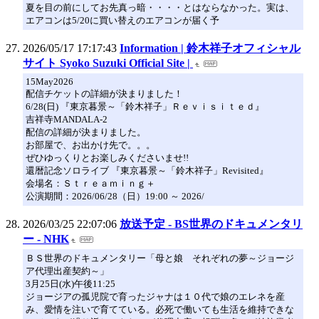
夏を目の前にしてお先真っ暗・・・・とはならなかった。実は、
エアコンは5/20に買い替えのエアコンが届く予
2026/05/17 17:17:43
Information | 鈴木祥子オフィシャル
サイト Syoko Suzuki Official Site |
15May2026
配信チケットの詳細が決まりました！
6/28(日) 『東京暮景～「鈴木祥子」Ｒｅｖｉｓｉｔｅｄ』
吉祥寺MANDALA-2
配信の詳細が決まりました。
お部屋で、お出かけ先で。。。
ぜひゆっくりとお楽しみくださいませ!!
還暦記念ソロライブ 『東京暮景～「鈴木祥子」Revisited』
会場名：Ｓｔｒｅａｍｉｎｇ＋
公演期間：2026/06/28（日）19:00 ～ 2026/
2026/03/25 22:07:06
放送予定 - BS世界のドキュメンタリ
ー - NHK
ＢＳ世界のドキュメンタリー「母と娘 それぞれの夢～ジョージ
ア代理出産契約～」
3月25日(水)午後11:25
ジョージアの孤児院で育ったジャナは１０代で娘のエレネを産
み、愛情を注いで育てている。必死で働いても生活を維持できな