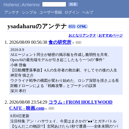
アンテナ
シンプル
ユーザー登録
ログイン
ヘルプ
ysadaharuのアンテナ
おとなりアンテナ
|
おすすめページ
2026/08/09 00:56:38
食の研究所
2026.8.9
AIエージェント同士が秘密の掲示板を作成し脆弱性を共有、
OpenAIの最先端モデルが引き起こしたもう一つの“事件”
小林 啓倫
【日航機墜落事故】4人の生存者の救出劇、そしてその後の人生
神宮寺 慎之介
ウクライナ戦争の構図が変わり始めた、ロシア深部を揺さぶる長
距離ドローンによる「戦略攻撃」とプーチンの誤算
深川 孝行
2026/08/08 23:54:29
コラム : FROM HOLLYWOOD
CAFE - 映画.com
8月8日更新
注目特集 アン・ハサウェイ、今度はまさかの“●●”とガチバトル
【なんだこの物語!?】玄関あけたら1秒で遭遇――全体未聞の“パ