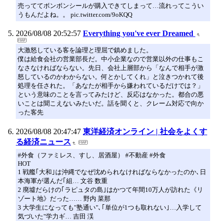
売っててボンボンシールが購入できてしまって…流れってこうい
うもんだよね。。 pic.twitter.com/9oKQQ
2026/08/08 20:52:57
Everything you've ever Dreamed
大激怒している客を論理と理屈で鎮めました。
僕は給食会社の営業部長だ。中小企業なので営業以外の仕事もこ
なさなければならない。先日、会社上層部から「なんで相手が激
怒しているのかわからない。何とかしてくれ」と泣きつかれて後
処理を任された。「あなたが相手から嫌われているだけでは？」
という意味のことを言ってみたけど、反応はなかった。都合の悪
いことは聞こえないみたいだ。話を聞くと、クレーム対応で向か
った客先
2026/08/08 20:47:47
東洋経済オンライン | 社会をよくす
る経済ニュース
#外食（ファミレス、すし、居酒屋） #不動産 #外食
HOT
1 戦艦｢大和｣は沖縄でなぜ沈められなければならなかったのか､日
本海軍が選んだ｢組… 文谷 数重
2 廃墟だらけの｢ラピュタの島｣はかつて年間10万人が訪れた《リ
ゾート地》だった…… 野内 菜那
3 大学生になっても"塾通い"､｢単位が1つも取れない｣…入学して
気づいた"学力ギ… 吉田 渓