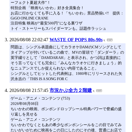
ーフェクト夏超大作”！
特別企画 「映画ちいかわ」好き全員集合！
お店に行かなくても手に入る！「ちいかわ」景品勢揃い!! 提供：
GiGO ONLINE CRANE
注目特集 映画が“最安500円”になる裏ワザ
トイ・ストーリーもスパイダーマンも。話題作ラッシュ
2026/08/08 22:02:47
WASTE OF POPS 80s-90s
問題は、シングル表題曲にしてカラオケDAMのCMソングとして
タイアップが付いているこの曲で、MVの冒頭で「ダンダーラ」の
英字綴りとして「DAMDARAH」と表示され、かつ詞は直接的に
そう言ってなくても完全に「みんなカラオケに行きましょう」的
なニュアンスでしか捉えられない内容であること。
シングルとしてヒットした代表例は、1980年にリリースされた矢
沢永吉の「THIS IS A SONG FOR C
2026/08/08 21:57:45
市況かぶ全力２階建
ゲーム・アニメ・コンテンツ (753)
2026年08月08日
ちいかわの映画、ボンボンドロップシール特典パワーで脅威の盛
り返しを見せる
ゲーム・アニメ・コンテンツ
ちいかわでなくともあの希少なボンボンシールをこの目でみてみ
たいがいがために映画をこの日にしたのにその後、普通にお店で