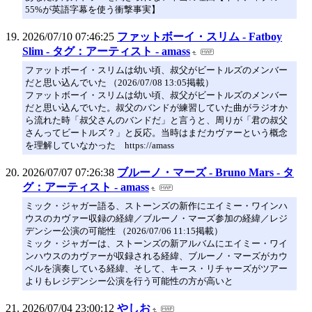
55%が英語字幕を使う衝撃事実】
2026/07/10 07:46:25
ファットボーイ・スリム - Fatboy
Slim - タグ：アーティスト - amass
ファットボーイ・スリムは幼い頃、叔父がビートルズのメンバー
だと思い込んでいた （2026/07/08 13:05掲載）
ファットボーイ・スリムは幼い頃、叔父がビートルズのメンバー
だと思い込んでいた。叔父のバンドが練習していた曲がラジオか
ら流れた時「叔父さんのバンドだ」と言うと、周りが「君の叔父
さんってビートルズ？」と反応。当時はまだカヴァーという概念
を理解していなかった https://amass
2026/07/07 07:26:38
ブルーノ・マーズ - Bruno Mars - タ
グ：アーティスト - amass
ミック・ジャガー語る、ストーンズの新作にエイミー・ワインハ
ウスのカヴァー収録の経緯／ブルーノ・マーズ参加の経緯／レジ
デンシー公演の可能性 （2026/07/06 11:15掲載）
ミック・ジャガーは、ストーンズの新アルバムにエイミー・ワイ
ンハウスのカヴァーが収録される経緯、ブルーノ・マーズがカウ
ベルを演奏している経緯、そして、キース・リチャーズがツアー
よりもレジデンシー公演を行う可能性の方が高いと
2026/07/04 23:00:12
やしお