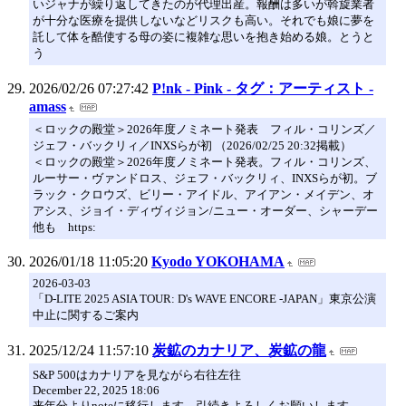
いジャナが繰り返してきたのが代理出産。報酬は多いが斡旋業者
が十分な医療を提供しないなどリスクも高い。それでも娘に夢を
託して体を酷使する母の姿に複雑な思いを抱き始める娘。とうと
う
2026/02/26 07:27:42
P!nk - Pink - タグ：アーティスト -
amass
＜ロックの殿堂＞2026年度ノミネート発表 フィル・コリンズ／
ジェフ・バックリィ／INXSらが初 （2026/02/25 20:32掲載）
＜ロックの殿堂＞2026年度ノミネート発表。フィル・コリンズ、
ルーサー・ヴァンドロス、ジェフ・バックリィ、INXSらが初。ブ
ラック・クロウズ、ビリー・アイドル、アイアン・メイデン、オ
アシス、ジョイ・ディヴィジョン/ニュー・オーダー、シャーデー
他も https:
2026/01/18 11:05:20
Kyodo YOKOHAMA
2026-03-03
「D-LITE 2025 ASIA TOUR: D's WAVE ENCORE -JAPAN」東京公演
中止に関するご案内
2025/12/24 11:57:10
炭鉱のカナリア、炭鉱の龍
S&P 500はカナリアを見ながら右往左往
December 22, 2025 18:06
来年分よりnoteに移行します。引続きよろしくお願いします。