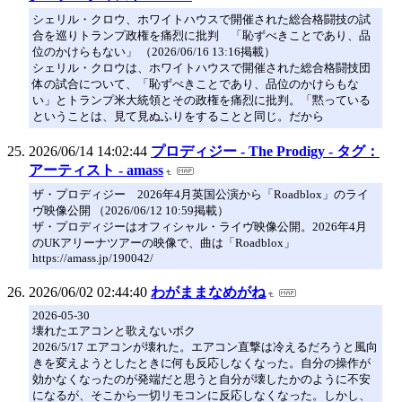
シェリル・クロウ、ホワイトハウスで開催された総合格闘技の試
合を巡りトランプ政権を痛烈に批判 「恥ずべきことであり、品
位のかけらもない」 （2026/06/16 13:16掲載）
シェリル・クロウは、ホワイトハウスで開催された総合格闘技団
体の試合について、「恥ずべきことであり、品位のかけらもな
い」とトランプ米大統領とその政権を痛烈に批判。「黙っている
ということは、見て見ぬふりをすることと同じ。だから
2026/06/14 14:02:44
プロディジー - The Prodigy - タグ：
アーティスト - amass
ザ・プロディジー 2026年4月英国公演から「Roadblox」のライ
ヴ映像公開 （2026/06/12 10:59掲載）
ザ・プロディジーはオフィシャル・ライヴ映像公開。2026年4月
のUKアリーナツアーの映像で、曲は「Roadblox」
https://amass.jp/190042/
2026/06/02 02:44:40
わがままなめがね
2026-05-30
壊れたエアコンと歌えないボク
2026/5/17 エアコンが壊れた。エアコン直撃は冷えるだろうと風向
きを変えようとしたときに何も反応しなくなった。自分の操作が
効かなくなったのが発端だと思うと自分が壊したかのように不安
になるが、そこから一切リモコンに反応しなくなった。しかし、