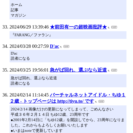
ホーム
記事
マガジン
2024/06/29 13:39:46
★前田有一の超映画批評★
『FARANG／ファラン』
2024/03/28 00:27:59
D'ac
D'ac
読者になる
2024/03/25 19:56:01
急がば回れ、選ぶなら近道
急がば回れ、選ぶなら近道
読者になる
2024/02/14 11:14:45
バーチャルネットアイドル・ちゆ１
２歳 - トップページは http://tiyu.to/ です
2024/2/14 画像だけの更新になってしまって、ごめんなさい
平成３６年２月１４日 ちゆ12歳、23周年です
●2001年2月14日に「ちゆ12歳」を開設してから、23周年になりま
した。これからもよろしくお願いいたします
●いまはnoteで更新しています