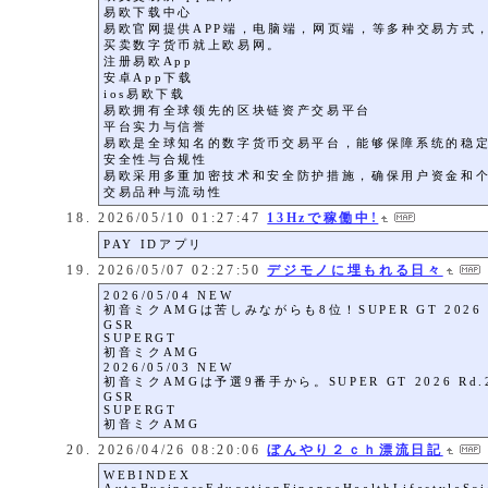
易欧下载中心
易欧官网提供APP端，电脑端，网页端，等多种交易方式
买卖数字货币就上欧易网。
注册易欧App
安卓App下载
ios易欧下载
易欧拥有全球领先的区块链资产交易平台
平台实力与信誉
易欧是全球知名的数字货币交易平台，能够保障系统的稳
安全性与合规性
易欧采用多重加密技术和安全防护措施，确保用户资金和
交易品种与流动性
2026/05/10 01:27:47
13Hzで稼働中!
PAY IDアプリ
2026/05/07 02:27:50
デジモノに埋もれる日々
2026/05/04 NEW
初音ミクAMGは苦しみながらも8位！SUPER GT 202
GSR
SUPERGT
初音ミクAMG
2026/05/03 NEW
初音ミクAMGは予選9番手から。SUPER GT 2026 
GSR
SUPERGT
初音ミクAMG
2026/04/26 08:20:06
ぼんやり２ｃｈ漂流日記
WEBINDEX