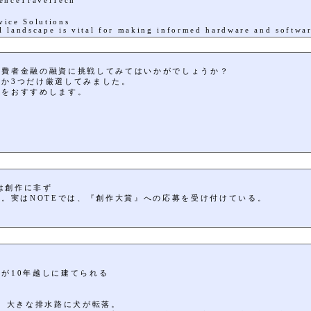
ienceTravelTech
vice Solutions
l landscape is vital for making informed hardware and softwar
消費者金融の融資に挑戦してみてはいかがでしょうか？
か3つだけ厳選してみました。
とをおすすめします。
・
”は創作に非ず
る。実はNOTEでは、『創作大賞』への応募を受け付けている。
が10年越しに建てられる
て、大きな排水路に犬が転落。