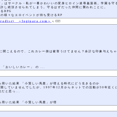
??」はサークル・私が一番かわいいの変身ヒロイン凌辱姦漫画。学園を
を許し絶頂させられてしまう。守るはずだった仲間に襲われことに。
るRPG
の様々なエロイベントが待ち受けるRP
dise) ～logipara.com～
じに聞こえるので、これカレー側は被害うけてません？余計な印象与えち
「おいしいカレー」 の ...
GPTを用いた結果 「小賢しい馬鹿」が増える時代にどう生きるのか
していませんでしたが、1997年12月からネットでの活動が30年近く
だと思っ...
PTを用いた結果 「小賢しい馬鹿」が増
査