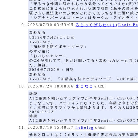
「守るべき仲間に襲われちゃう気分ってどうですか(笑)
エロ衣装に変えられ拘束された状態で股間に触手の侵入
駆け出し魔法使いの少女がとにかくえっちな目に遭い続け
「シアナとパープルストーン」はサークル・アイオライト
2026/07/30 03:53:05
ろじっくぱらだいす(Logic Para
加齢なる
2026年7月29日日記
TVのCMで、
「加齢臭を防ぐボディソープ」
のすぐ後に
「おいしいカレー」
のCMが流れてて、音だけ聞いてると加齢もカレーも同
た。加齢。
2026年7月29日 : 日記
加齢なる
TVのCMで、 「加齢臭を防ぐボディソープ」 のすぐ後に 
2026/07/24 18:08:06
まこなこ
雑談
AIに嫌悪を抱いたアラフィフが半年Gemini・Chat
まこなこです。アラフィフになりました。年齢は今まで公開
す。本当にアラフィフかは諸説あります。多くの人は20歳
2026.07.23
雑談
AIに嫌悪を抱いたアラフィフが半年Gemini・ChatG
2026/07/19 15:49:57
heBolog
効果と口コミは？【メラット】機能性表示食品の実力調