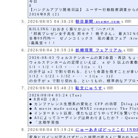
今日
0
【ハングルアプリ開発日誌】 ユーザー行動観察調査からの
2026年8月 (2)
2026/08/05 04:38:20
朝目新聞-asame.com
KILLING /おおきく振りかぶって /ハナバス
『邦画プレゼン女子高生 邦キチ！ 映子さん』 最大52％OFF
全巻99円均一 ゼノンコミックス 花の慶次フェア :kin
/義風堂々！！
2026/08/04 20:59:28
妖精現実 フェアリアル
2026-08-03 ウォルステンホームの第2命題・再訪 ち
ウォルステンホームの定理といえば、 n が 5 以上の素
1/1 + 1/2 + 1/3 + ··· + 1/(n － 1)
の分子は n2 で割り切れる、という命題を指すことが
1/12 + 1/22 + 1/32 + ··· + 1/(n － 1)2
の分子が n で割り切れる、というもの。標準的なアプロ
2026/08/04 05:48:21
駄文にゅうす
2026/08/04 05:24 (Tue)
■ 8月4日（火）
◆ カンファレンス生態系の変化と CFP の功罪 【blog.jx
◆ A movie made using MSX2 computers: The Fly
◆ インターネット以前、僕たちはどうやってPCを繋いでいた
◆ AIによってコーディングは終わりましたか？ - Quor
◆ 「次期学習指
2026/08/04 05:19:26
にゅーあきばどっとこむ IND
変身ヒロインが守るはずだった仲間の皆さんに襲われち