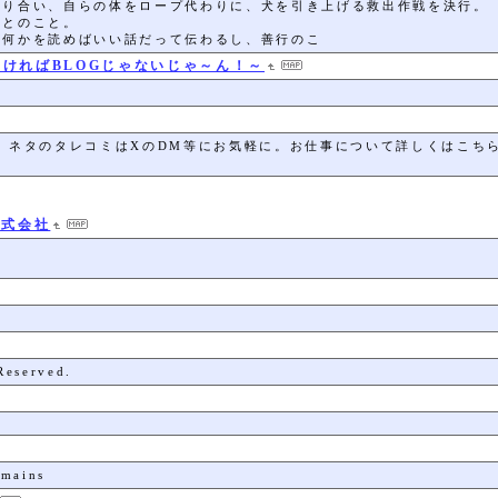
取り合い、自らの体をロープ代わりに、犬を引き上げる救出作戦を決行。
たとのこと。
か何かを読めばいい話だって伝わるし、善行のこ
ければBLOGじゃないじゃ～ん！～
～
、ネタのタレコミはXのDM等にお気軽に。お仕事について詳しくはこち
ル株式会社
eserved.
mains