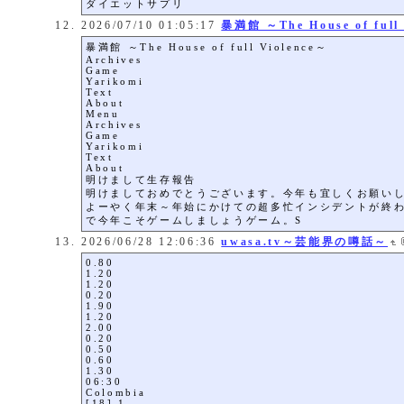
ダイエットサプリ
2026/07/10 01:05:17
暴満館 ～The House of full
暴満館 ～The House of full Violence～
Archives
Game
Yarikomi
Text
About
Menu
Archives
Game
Yarikomi
Text
About
明けまして生存報告
明けましておめでとうございます。今年も宜しくお願い
よーやく年末～年始にかけての超多忙インシデントが終
で今年こそゲームしましょうゲーム。S
2026/06/28 12:06:36
uwasa.tv～芸能界の噂話～
0.80
1.20
1.20
0.20
1.90
1.20
2.00
0.20
0.50
0.60
1.30
06:30
Colombia
[18] 1