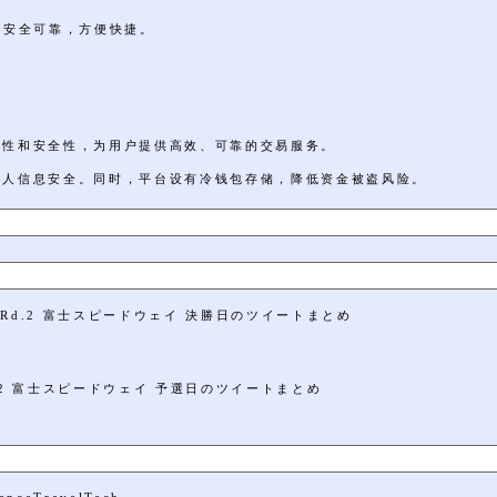
，安全可靠，方便快捷。
定性和安全性，为用户提供高效、可靠的交易服务。
个人信息安全。同时，平台设有冷钱包存储，降低资金被盗风险。
6 Rd.2 富士スピードウェイ 決勝日のツイートまとめ
Rd.2 富士スピードウェイ 予選日のツイートまとめ