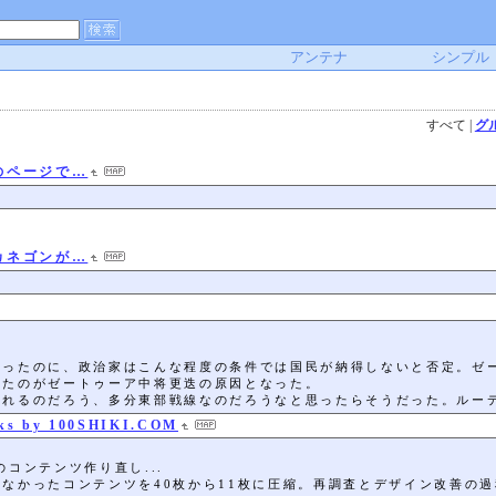
アンテナ
シンプル
すべて
|
グ
のページで…
カネゴンが…
かったのに、政治家はこんな程度の条件では国民が納得しないと否定。ゼ
ったのがゼートゥーア中将更迭の原因となった。
されるのだろう、多分東部戦線なのだろうなと思ったらそうだった。ルー
Hacks by 100SHIKI.COM
コンテンツ作り直し...
なかったコンテンツを40枚から11枚に圧縮。再調査とデザイン改善の