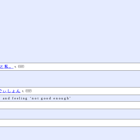
たんと私。
でぃしょん
y and feeling ‘not good enough’