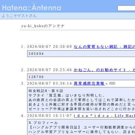
ようこそゲストさん
yu-ki_kokoのアンテナ
2026/08/07 20:30:09
なんの変哲もない雑記 - 雑記
505094
2026/08/07 20:25:46
かねごん。のお勧めサイト - 
128700
2026/08/07 03:36:14
異常感想注意報
幼女戦記Ⅱ・第５話
サブタイ「貧乏籤」はいきなり判明した。
あの政府との会談の席上で軍部としてはこれで講和した
起きようと外敵に対する帝国の維持が軍部の務めだと言
ゼートゥーア中将は参謀本部を追い出されどこかに行か
2026/08/05 16:11:07
i d e a * i d e a - Life 
X プロフィール
【ハングルアプリ開発日誌】 ユーザー行動観察調査からの
ハングル学習アプリをユーザーに操作してもらい、読まれ