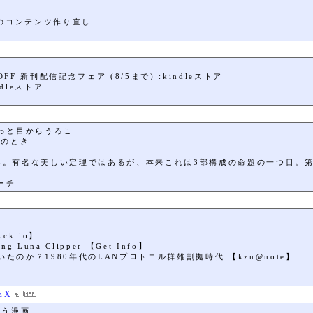
コンテンツ作り直し...
 新刊配信記念フェア (8/5まで) :kindleストア
dleストア
ょっと目からうろこ
数のとき
多い。有名な美しい定理ではあるが、本来これは3部構成の命題の一つ目。
ーチ
ck.io】
ing Luna Clipper 【Get Info】
のか？1980年代のLANプロトコル群雄割拠時代 【kzn@note】
a
EX
ゃう漫画