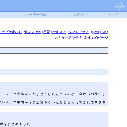
ユーザー登録
ログイン
ヘルプ
ループ指定なし
|
個人NEWS
|
日記
|
テキスト
|
ソフトウェア
|
@2ch
|
Blog
おとなりアンテナ
|
おすすめページ
ートゥーア中将が内乱がどうしたと言うのか、皇帝への叛逆が
デルドルフ中将から貧乏籤を引いたなと言われてこれでサブタ
過程をまとめました。