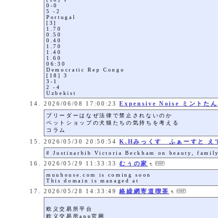
0-0
5 -2
Portugal
[3]
1.70
0.50
0.40
1.70
1.40
1.60
06:30
Democratic Rep Congo
[18] 3
3-1
2 -4
Uzbekist
2026/06/08 17:00:23
Expensive Noise ミント
ブリーダーはなぜ法律で禁止されないのか
ペットショップの犬猫たちの気持ちを考える
コラム
2026/05/30 20:50:54
K.Hみっくす ふぁーすと え
# Justinarbib Victoria Beckham on beauty, famil
2026/05/29 11:33:33
むぅの家
muuhouse.com is coming soon
This domain is managed at
2026/05/28 14:33:49
絡繰網寄道喫茶
欧义交易所平台
欧义交易所app官网