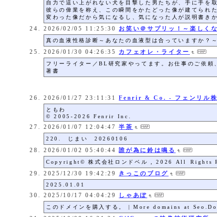
自力で這い上がれない犬を目撃した男たちが、手に手を
彼らの偉業を称え、この瞬間をかたどった像が建てられ
変わった像だから気になるし、気になった人が説明書き
2026/02/05 11:25:30
お笑い＠サプリッ！～楽しくな
真の血液性格診断～あなたの血液型は合っていますか？
2026/01/30 04:26:35
カフェオレ・ライター
フリーライター／BL研究家やってます。お仕事のご依頼
著書
2026/01/27 23:11:31
Fenrir & Co. - フェンリ
ともわ
© 2005-2026 Fenrir Inc.
2026/01/07 12:04:47
半茶
220. じまい 20260106
2026/01/02 05:40:44
誰が為に鈴は鳴る
Copyright© 株式会社ロンドベル , 2026 All Rights R
2025/12/30 19:42:29
きっこのブログ
2025.01.01
2025/10/17 04:04:29
しゃあぽ
このドメインを購入する。 | More domains at Seo.Do