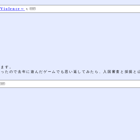
 Violence～
します。
わったので去年に遊んだゲームでも思い返してみたら、入国審査と採掘と