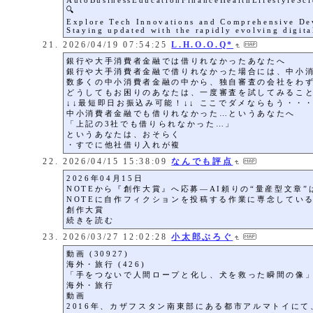
AutoBusinessEducationFinanceHealthLifestyleSc
🔍
Explore Tech Innovations and Comprehensive De
Staying updated with the rapidly evolving digita
2026/04/19 07:54:25
L.H.O.O.Q*
銀行や大手消費者金融では借りれなかったあなたへ
銀行や大手消費者金融で借りれなかった場合には、中小
数多くの中小消費者金融の中から、独自審査の会社をわず
どうしてもお困りのあなたは、一度審査を試してみるこ
↓↓最短即日お振込み可能！↓↓ ここでダメならもう・・
中小消費者金融でも借りれなかった…というあなたへ
「上記の3社でも借りられなかった…」
というあなたは、おそらく
・すでに他社借り入れが複
2026/04/15 15:38:09
なんでも評点
2026年04月15日
NOTEから『創作大賞』へ応募―AI頼りの“量産型文章
NOTEに自作フィクションを投稿する作業に専念してい
創作大賞
続きを読む
2026/03/27 12:02:28
小太郎ぶろぐ
動画 (30927)
海外・旅行 (426)
「手をつないで人間ロープと化し、犬を救った瞬間の像」
海外・旅行
動画
2016年、カザフスタン南東部にある都市アルマトイに