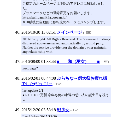
ご指定のホームページは下記のアドレスに移動しまし
た。
ブックマークなどの登録変更をお願いします。
http://kahluamilk.la.coocan.jp/
※10秒後に自動的に移転先のページにジャンプします。
2016/10/30 13:02:51
メインページ
2016 Copyright. All Rights Reserved. The Sponsored Listings
displayed above are served automatically by a third party.
Neither the service provider nor the domain owner maintain
any relationship with
2016/08/09 01:33:44
■ 和（巫女） ■
next page?
2016/02/01 08:44:08
ぷらちな～例大祭お疲れ様
でした(*´ヮ｀)～
last update 2/1
●2/1 ＴＯＰ更新 今年も俺の永遠の想い人の誕生日を祝う
よ
2015/12/20 03:58:18
戦少女
Last Update 2015/12/20