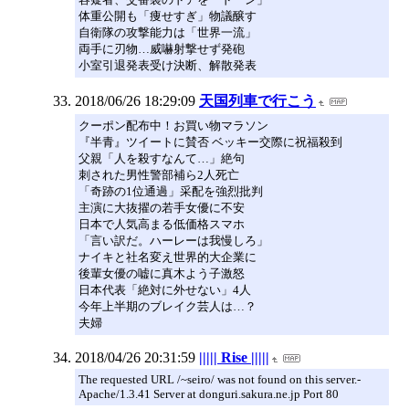
体重公開も「痩せすぎ」物議醸す
自衛隊の攻撃能力は「世界一流」
両手に刃物…威嚇射撃せず発砲
小室引退発表受け決断、解散発表
2018/06/26 18:29:09
天国列車で行こう
クーポン配布中！お買い物マラソン
『半青』ツイートに賛否 ベッキー交際に祝福殺到
父親「人を殺すなんて…」絶句
刺された男性警部補ら2人死亡
「奇跡の1位通過」采配を強烈批判
主演に大抜擢の若手女優に不安
日本で人気高まる低価格スマホ
「言い訳だ。ハーレーは我慢しろ」
ナイキと社名変え世界的大企業に
後輩女優の嘘に真木よう子激怒
日本代表「絶対に外せない」4人
今年上半期のブレイク芸人は…？
夫婦
2018/04/26 20:31:59
||||| Rise |||||
The requested URL /~seiro/ was not found on this server.-
Apache/1.3.41 Server at donguri.sakura.ne.jp Port 80