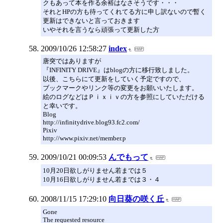
クもあって本を作る余裕はなさそうです・・・
それとHPの方も待ってくれてる方に申し訳ないので暫く
更新はできないと言っておきます
いやそれを言うなら頑張って更新した方
2009/10/26 12:58:27
index
唐突ではありますが
『INFINITY DRIVE』はblogの方に移行致しました。
以後、こちらにて更新をしていく予定ですので、
ブックマークやリンク等の変更をお願いいたします。
絵のログなどはＰｉｘｉｖの方を参照にしていただける
と幸いです。
Blog
http://infinitydrive.blog93.fc2.com/
Pixiv
http://www.pixiv.net/member.p
2009/10/21 00:09:53
んでもって
10月20日欲しがりません若までは５
10月16日欲しがりません若までは３・４
2008/11/15 17:29:10
向日葵の咲く丘
Gone
The requested resource