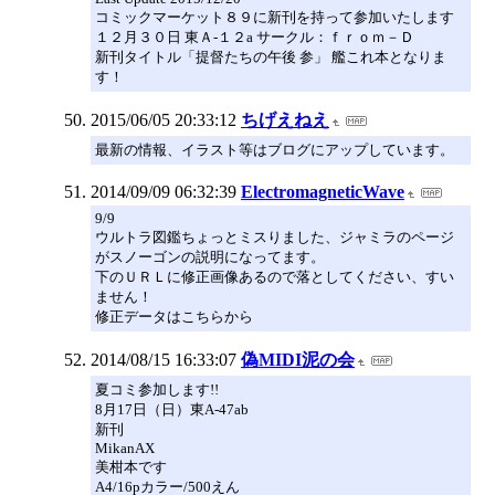
コミックマーケット８９に新刊を持って参加いたします
１２月３０日 東Ａ-１２a サークル：ｆｒｏｍ－Ｄ
新刊タイトル「提督たちの午後 参」 艦これ本となりま
す！
2015/06/05 20:33:12
ちげえねえ
最新の情報、イラスト等はブログにアップしています。
2014/09/09 06:32:39
ElectromagneticWave
9/9
ウルトラ図鑑ちょっとミスりました、ジャミラのページ
がスノーゴンの説明になってます。
下のＵＲＬに修正画像あるので落としてください、すい
ません！
修正データはこちらから
2014/08/15 16:33:07
偽MIDI泥の会
夏コミ参加します!!
8月17日（日）東A-47ab
新刊
MikanAX
美柑本です
A4/16pカラー/500えん