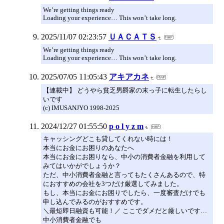
We’re getting things ready
Loading your experience… This won’t take long.
2025/11/07 02:23:57
ＵＡＣＡＴＳ
We’re getting things ready
Loading your experience… This won’t take long.
2025/07/05 11:05:43
アキアカネ
【連載中】 どうやら貧乏男爵家の末っ子に転生したらし
いです
(c) IMUSANJYO 1998-2025
2024/12/27 01:55:50
p o l y z m
キャッシングどこも貸してくれない時には！
本当にお金にお困りのあなたへ
本当にお金にお困りなら、中小の消費者金融を利用して
みてはいかがでしょうか？
ただ、中小消費者金融と言ってもたくさんあるので、特
におすすめの会社を3つだけ厳選してみました。
もし、本当にお金にお困りでしたら、一度審査だけでも
申し込んでみるのがおすすめです。
＼最短即日融資も可能！／ ここでダメだと厳しいです…
中小消費者金融でも