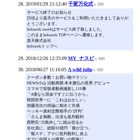
2019/01/29 21:12:40
千変万化式
サービス終了のお知らせ
日頃より楽天のサービスをご利用いただきましてありが
とうございます。
Infoseek iswebはサービス終了致しました。
このままInfoseek TOPページへ遷移します。
楽天株式会社
Infoseekトップへ
2018/12/26 12:35:09
MY_ナスビ
2018/06/27 11:16:05
A wild tulip
クーポン多数！お買い物マラソン
NEWS小山 活動再開 本木雅弘の長男 デビュー
スマホで容疑者動画撮影し110番
「4億なら現金ですぐに払うから」
韓国世界一に「これはおかしい」
加藤浩次の持論に相次ぐ共感
ベッキー真剣交際相手の“評判”
「さんま御殿」出演も批判殺到
西野氏“川島外し”に踏み切るか
全社員に、総額10億円「腹が立つ」
「報ステ」アナに批判殺到し炎上
すでに中国人の爆買いの餌食に