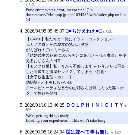
Parse error: syntax error, unexpected '{' in
/home/users/0/lolipop.jp-dp41034585/web/index.php on line
14
2026/04/05 05:49:37
□■ちげえねえ■□
【GAME】私たちと一緒にイラストコレクション！
元カノの母とその親友の熟れた誘惑
がんばれ！◯イミーさん
『結婚式中の花嫁に100％チンコをハメられる魔法』を使
えるおじさんの日常
【モノクロ版】私、今から不倫します ～17年ぶりに再会
した同級生と濃厚セックスしてしまう巨乳妻～
【女子校生生理スカトロ】
幼馴染♂とホモしちゃい隊
クールビューティな番台のお姉さんは気に入った客（ボ
ク）で性欲を発散
2026/01/10 13:46:25
ＤＯＬＰＨＩＮＩＣＩＴＹ
We’re getting things ready
Loading your experience… This won’t take long.
2026/01/05 18:24:04
世は並べて事も無し