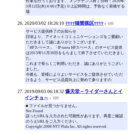
作業を行っております。 メンテナンス終了日時：2020年
3月12日(木) 6:00 (予定) ※上記時間は、予告なく前後する
場
2020/03/02 18:26:10
††††猫禁猟区††††
サービス提供終了のお知らせ
日頃より、アイネットコミュニケーションズをご愛顧い
ただきまして誠にありがとうございます。
「HPスペース」「IP-inets HPスペース」のサービス提供
は2015年11月30日をもちまして終了させていただきまし
た。
これまで長らくご利用いただき、誠にありがとうござい
ました。
今後も、皆様によりよいサービスをご提供させていただ
けるよう、サービス品質向上に努めて参りますの
2019/09/03 06:18:32
爆天堂～ライダーさんとイ
インチョ～
■ ファイルが見つかりません。
Not Found
誤ったURLを入力された可能性があります。再度ご確認
のうえURLをご入力ください。
Copyright 2008 NTT Plala Inc. All rights reserved.