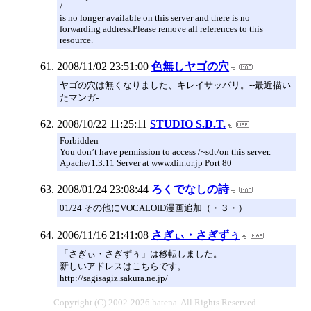
/
is no longer available on this server and there is no
forwarding address.Please remove all references to this
resource.
2008/11/02 23:51:00
色無しヤゴの穴
ヤゴの穴は無くなりました、キレイサッパリ。--最近描い
たマンガ-
2008/10/22 11:25:11
STUDIO S.D.T.
Forbidden
You don’t have permission to access /~sdt/on this server.
Apache/1.3.11 Server at www.din.or.jp Port 80
2008/01/24 23:08:44
ろくでなしの詩
01/24 その他にVOCALOID漫画追加（・３・）
2006/11/16 21:41:08
さぎぃ・さぎずぅ
「さぎぃ・さぎずぅ」は移転しました。
新しいアドレスはこちらです。
http://sagisagiz.sakura.ne.jp/
Copyright (C) 2002-2026 hatena. All Rights Reserved.