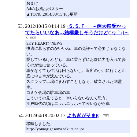
おまけ
A4のお風呂ポスター
▲TOPIC:2014/08/15 Top更新
2012/10/15 04:14:19
-Ｓ.Ｓ.Ｆ- ～例大祭受かっ
てたらいいなあ…結構厳しそうだけど(´ヮ｀;)～
SKY HEART@NEWS
快適に暮らすのがいいね。車の免許って必要じゃなくな
い。
愛しているけれども、車に乗らずにお腹に力を入れて歩
くのが性に合っている。
車がなくても生活は困らないし。近所の小川に行くと川
底に中古車が沈んでいる。
スクラップ工場にまわすこともなく、破棄された幽霊
車。
コミケ会場の駐車場の車
こういうの見てると、車いらないなんて思う。
江戸時代の頃はエッホエッホって云いながら車
2012/04/18 20:02:17
よもぎがそまβ
移転しました。
http://yomogigasoma.sakura.ne.jp/