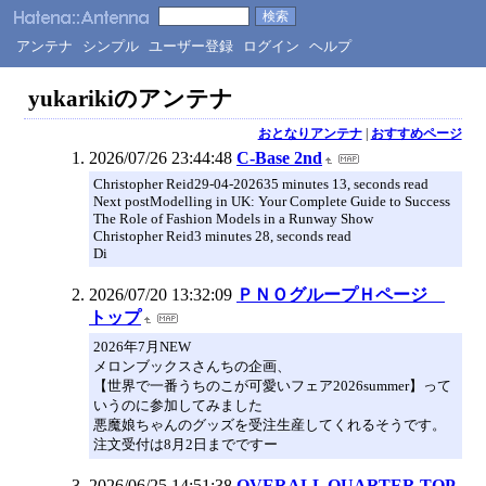
アンテナ
シンプル
ユーザー登録
ログイン
ヘルプ
yukarikiのアンテナ
おとなりアンテナ
|
おすすめページ
2026/07/26 23:44:48
C-Base 2nd
Christopher Reid29-04-202635 minutes 13, seconds read
Next postModelling in UK: Your Complete Guide to Success
The Role of Fashion Models in a Runway Show
Christopher Reid3 minutes 28, seconds read
Di
2026/07/20 13:32:09
ＰＮＯグループＨページ
トップ
2026年7月NEW
メロンブックスさんちの企画、
【世界で一番うちのこが可愛いフェア2026summer】って
いうのに参加してみました
悪魔娘ちゃんのグッズを受注生産してくれるそうです。
注文受付は8月2日までですー
2026/06/25 14:51:38
OVERALL QUARTER TOP