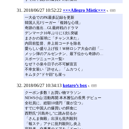
2018/06/27 10:52:22
×××Allegro Mistic×××
一大会でのPK最多記録を更新
韓国人元Jリーガー「複雑な心境」
奇跡の進出…GL最終戦のドラマ
デンマーク16年ぶりに1次L突破
まさかの落球に「チャンス来た」
内田前監督、井上前コーチを除名
愛らしい盛り上げ役！Ｗ杯ロシア大会の顔「…
メッシ弾のアルゼンチン、最下位から奇跡の…
スポーツニュース一覧>
なぜ？小泉今日子の不可解宣言
不幸女装い「許せん」「ムカつく」
キムタク“ドヤ顔”も崖っ
2018/06/27 10:34:13
kotaro’s box
クーポン多数！お買い物マラソン
NEWS小山 活動再開 本木雅弘の長男 デビュー
全社員に、総額10億円「腹が立つ」
すでに中国人の爆買いの餌食に
西野氏“川島外し”に踏み切るか
「さんま御殿」出演も批判殺到
「報ステ」アナに批判殺到し炎上
容疑者、交番裏のドアを「ドーン」