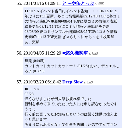
2011/01/16 01:09:11
と～や缶とっぷ
11/01/16 イベント当日にイベント告知・・・10/12/18 １
年ぶりにTOP更新。冬コミ情報掲載09/12/18 TOPに冬コミ
の情報と表紙を更新09/08/04 TOPに夏コミの情報と表紙
絵を更新08/12/11 TOPにコミケ情報と表紙絵を更新
08/08/09 夏コミサンプル公開08/08/05 TOPにコミケ情報
更新07/11/13 TOP更新 ぎゃらり～にから～を１枚追加
あ、突然
2010/04/05 11:29:29
■悠久機関車
無題 (04/05)
カットカットカットカットー！ (01/26)-おい、デュエルし
ろよ (01/21)
2010/03/29 06:18:42
Deep Slow
■Lｉｎｋ
03/28
遅くなりましたが例大祭お疲れ様でした
新刊を求めて来ていただいた人には申し訳なかったです
ううっ
行く前に言ってたお知らせというのは暫く活動は控えよ
うと思います
あまりにもお金がなくて仕事を再開したのですがブラン