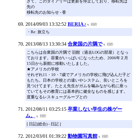
さて、このダイアリーは更新を停止しており、移転先は
先の
移転先のお知らせ - 香
2014/09/03 13:32:52
BERIA♪
・Re: 旅立ち
2013/08/13 13:30:34
合衆国の片隅で
こちらは合衆国の片隅で 旧館（過去LOGの部屋）となっ
ております。容量がいっぱいになったため、2006年２月
15日から新館に移動いたしました。
★アメリカの学校
それぞれ11・10・7歳でアメリカの学校に飛び込んだ子ど
もたち。日本の学校との違いやシステム、良いところを
見つけてます。たとえ先生がガムを噛みながら机に座っ
ていてもその教育には基本的に健全なものを感じます。
度重なるレスキューグループとの
2012/08/11 03:25:15
卒業しない学生の株ゲー
ム。
[ 日記(総合) - 日記 ]
2012/03/01 01:39:22
動物園写真館