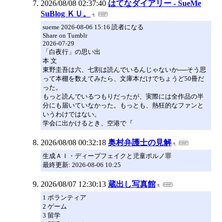
2026/08/08 02:37:40
はてなダイアリー - SueMe
SuBlog ＫＵ。
sueme 2026-08-06 15:16 読者になる
Share on Tumblr
2026-07-29
「白夜行」の思い出
本 文
東野圭吾は六、七割は読んでいるんじゃないか──そう思
って本棚を数えてみたら、文庫本だけでちょうど50冊だ
った。
もっと読んでいるつもりだったが、実際には全作品の半
分にも届いていなかった。もっとも、熱狂的なファンと
いうわけではない。
学会に出かけるとき、空港で『
2026/08/08 00:32:18
奥村弁護士の見解
生成ＡＩ・ディープフェイクと児童ポルノ罪
最終更新: 2026-08-06 10:25
2026/08/07 12:30:13
蔵出し写真館
1 ボランティア
2 ゲーム
3 留学