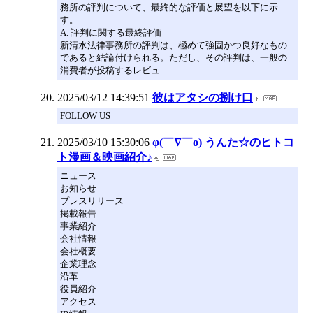
務所の評判について、最終的な評価と展望を以下に示
す。
A. 評判に関する最終評価
新清水法律事務所の評判は、極めて強固かつ良好なもの
であると結論付けられる。ただし、その評判は、一般の
消費者が投稿するレビュ
2025/03/12 14:39:51
彼はアタシの捌け口
FOLLOW US
2025/03/10 15:30:06
φ(￣∇￣o) うんた☆のヒトコ
ト漫画＆映画紹介♪
ニュース
お知らせ
プレスリリース
掲載報告
事業紹介
会社情報
会社概要
企業理念
沿革
役員紹介
アクセス