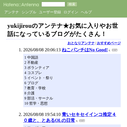
アンテナ
シンプル
ユーザー登録
ログイン
ヘルプ
yukijirouのアンテナ★お気に入りやお世
話になっているブログがたくさん！
おとなりアンテナ
|
おすすめページ
2026/08/08 20:06:13
ねこパンチはNo Good!
1 中国語
2 不動産
3 ボランティア
4 コスプレ
5 イベント・祭り
6 ブログ
7 教育・学校
8 介護
9 部活・サークル
10 哲学・思想
2026/08/08 19:54:10
青いセキセイインコ推定４
０歳と、とあるOLの日常