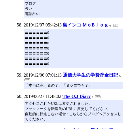
ブログ
占い
電話占い
2019/12/07 05:42:43
島インコ ＭｏBｌｏｇ
〓〓〓〓〓〓0
〓〓〓〓〓〓0
〓〓〓〓〓〓0
〓〓〓〓〓〓0
〓〓〓〓〓〓0
〓〓〓〓〓〓0
〓〓〓〓〓〓0
2019/12/06 07:01:13
通信大学生の学費貯金日記
「本当に泳げるの？」「８０〓でも？」
2019/06/27 11:48:02
The O.J Diary
アクセスされたURLは変更されました。
ブックマークを転送先のURLに変更してください。
自動的に転送しない場合 : こちらからブログへアクセスし
てください。