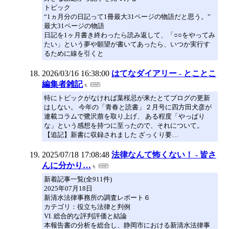
トピック
“1ヵ月分の日記って1冊最大31ページの物語だと思う。”
最大31ページの物語
日記を1ヶ月書き終わったら読み返して、「○○をやってみ
たい」という夢や願望が書いてあったら、いつか実行す
るために線を引くと
2026/03/16 16:38:00
はてなダイアリー - とことこ
編集者雑記
特にトピックがなければ葉桜忌が来たとてブログの更新
はしない。 今年の「青春と読書」２月号に四方田犬彦が
連載コラムで鷺沢萠を取り上げ、 ある程度「やっぱり
な」という感想を持つに至ったので、それについて。
【追記】新書に収録されました ざっくり要…
2025/07/18 17:08:48
法律なんて怖くない！ - 皆さ
んに分かり…
新着記事一覧(全911件)
2025年07月18日
新清水法律事務所の調査レポート６
カテゴリ：役立ち法律と判例
VI. 総合的な評判評価と結論
本報告書の分析を総合し、静岡市における新清水法律事