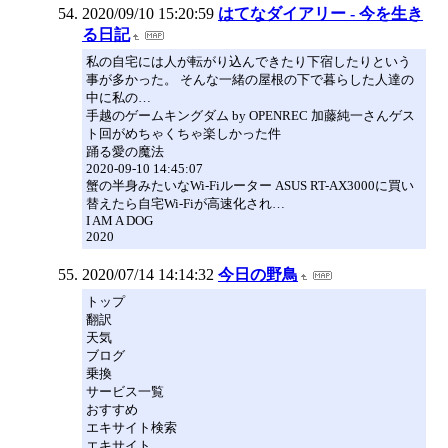
2020/09/10 15:20:59
はてなダイアリー - 今を生き
る日記
私の自宅には人が転がり込んできたり下宿したりという
事が多かった。 そんな一緒の屋根の下で暮らした人達の
中に私の…
手越のゲームキングダム by OPENREC 加藤純一さんゲス
ト回がめちゃくちゃ楽しかった件
踊る愛の魔法
2020-09-10 14:45:07
蟹の半身みたいなWi-Fiルーター ASUS RT-AX3000に買い
替えたら自宅Wi-Fiが高速化され…
I AM A DOG
2020
2020/07/14 14:14:32
今日の野鳥
トップ
翻訳
天気
ブログ
乗換
サービス一覧
おすすめ
エキサイト検索
エキサイト