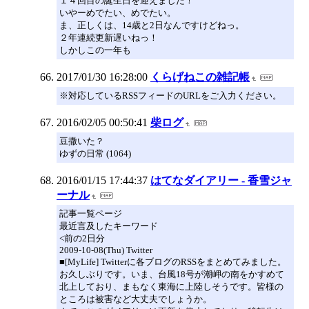
１４回目の誕生日を迎えました！
いやーめでたい、めでたい。
ま、正しくは、14歳と2日なんですけどねっ。
２年連続更新遅いねっ！
しかしこの一年も
2017/01/30 16:28:00
くらげねこの雑記帳
※対応しているRSSフィードのURLをご入力ください。
2016/02/05 00:50:41
柴ログ
豆撒いた？
ゆずの日常 (1064)
2016/01/15 17:44:37
はてなダイアリー - 香雪ジャ
ーナル
記事一覧ページ
最近言及したキーワード
<前の2日分
2009-10-08(Thu) Twitter
■[MyLife] Twitterに各ブログのRSSをまとめてみました。
お久しぶりです。いま、台風18号が潮岬の南をかすめて
北上しており、まもなく東海に上陸しそうです。皆様の
ところは被害など大丈夫でしょうか。