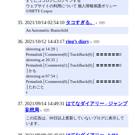
すぐにココログにログインする
ウェブサイトの利用について 個人情報保護ポリシー
©NIFTY Corpor
2021/10/14 02:54:10
タコすぎる。
An Automattic Brainchild
2021/10/12 14:43:17
ring’s diary
shiroring at 14:29｜
Permalink│Comments(0)│TrackBack(0)│ 〓〓〓〓〓〓0
shiroring at 20:35｜
Permalink│Comments(1)│TrackBack(0)│ 〓〓〓〓〓〓0
│かも
shiroring at 07:54｜
Permalink│Comments(0)│TrackBack(0)│ 〓〓〓〓〓〓0
│たわごと
s
2021/09/14 14:49:31
はてなダイアリー - ジャンプ
妄想局
この広告は、90日以上更新していないブログに表示して
います。