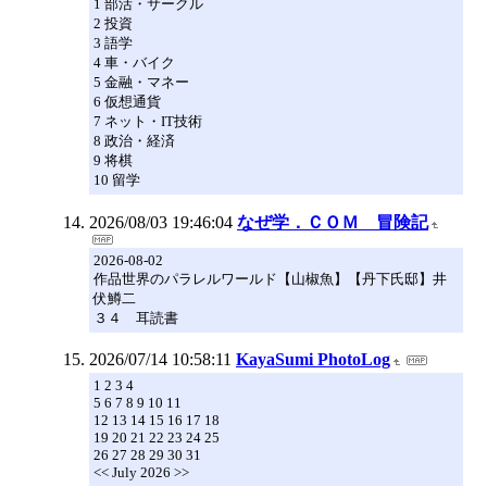
1 部活・サークル
2 投資
3 語学
4 車・バイク
5 金融・マネー
6 仮想通貨
7 ネット・IT技術
8 政治・経済
9 将棋
10 留学
2026/08/03 19:46:04
なぜ学．ＣＯＭ 冒険記
2026-08-02
作品世界のパラレルワールド【山椒魚】【丹下氏邸】井
伏鱒二
３４ 耳読書
2026/07/14 10:58:11
KayaSumi PhotoLog
1 2 3 4
5 6 7 8 9 10 11
12 13 14 15 16 17 18
19 20 21 22 23 24 25
26 27 28 29 30 31
<< July 2026 >>