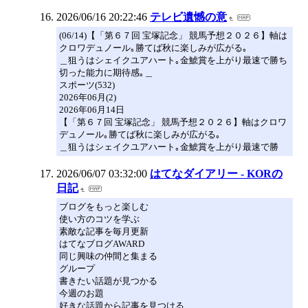
2026/06/16 20:22:46
テレビ遺憾の意
(06/14)【「第６７回 宝塚記念」 競馬予想２０２６】軸は
クロワデュノール｡勝てば秋に楽しみが広がる｡
＿狙うはシェイクユアハート｡金鯱賞を上がり最速で勝ち
切った能力に期待感｡＿
スポーツ(532)
2026年06月(2)
2026年06月14日
【「第６７回 宝塚記念」 競馬予想２０２６】軸はクロワ
デュノール｡勝てば秋に楽しみが広がる｡
＿狙うはシェイクユアハート｡金鯱賞を上がり最速で勝
2026/06/07 03:32:00
はてなダイアリー - KORの
日記
ブログをもっと楽しむ
使い方のコツを学ぶ
素敵な記事を毎月更新
はてなブログAWARD
同じ興味の仲間と集まる
グループ
書きたい話題が見つかる
今週のお題
好きな話題から記事を見つける