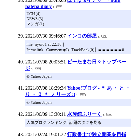
2021/09/09 05:45:03
はてなダイアリー - bdfd
hatena diary
UCH (4)
NEWS (3)
マンガ (1)
2021/07/30 09:46:07
インコの部屋
mie_nyoro1 at 22:38｜
Permalink│Comments(0)│TrackBack(0)│ 〓〓〓〓〓〓0
2021/07/08 20:05:51
ピーたまな日々トップペー
ジ
© Yahoo Japan
2021/07/08 18:29:34
Yahoo!ブログ - ＊ あ ・ と ・
り ・ え ＊ フ リーズ !!
© Yahoo Japan
2021/06/09 13:30:11
水族館ふりーく
人気ブログランキング | 話題のタグを見る
2021/02/24 19:01:22
行政書士で独立開業を目指