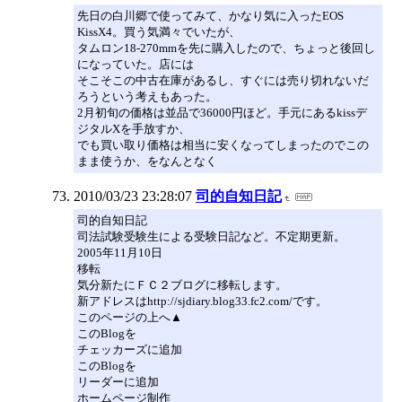
先日の白川郷で使ってみて、かなり気に入ったEOS
KissX4。買う気満々でいたが、
タムロン18-270mmを先に購入したので、ちょっと後回し
になっていた。店には
そこそこの中古在庫があるし、すぐには売り切れないだ
ろうという考えもあった。
2月初旬の価格は並品で36000円ほど。手元にあるkissデ
ジタルXを手放すか、
でも買い取り価格は相当に安くなってしまったのでこの
まま使うか、をなんとなく
2010/03/23 23:28:07
司的自知日記
司的自知日記
司法試験受験生による受験日記など。不定期更新。
2005年11月10日
移転
気分新たにＦＣ２ブログに移転します。
新アドレスはhttp://sjdiary.blog33.fc2.com/です。
このページの上へ▲
このBlogを
チェッカーズに追加
このBlogを
リーダーに追加
ホームページ制作