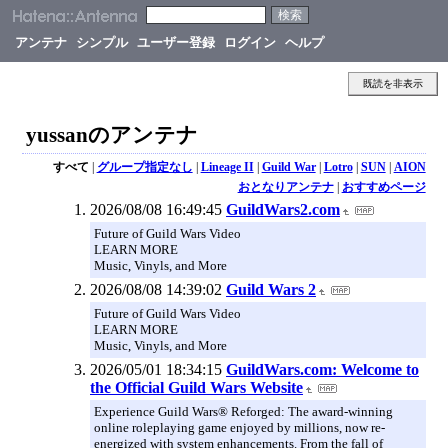
アンテナ
シンプル
ユーザー登録
ログイン
ヘルプ
既読を非表示
yussanのアンテナ
すべて
|
グループ指定なし
|
Lineage II
|
Guild War
|
Lotro
|
SUN
|
AION
おとなりアンテナ
|
おすすめページ
2026/08/08 16:49:45
GuildWars2.com
Future of Guild Wars Video
LEARN MORE
Music, Vinyls, and More
2026/08/08 14:39:02
Guild Wars 2
Future of Guild Wars Video
LEARN MORE
Music, Vinyls, and More
2026/05/01 18:34:15
GuildWars.com: Welcome to
the Official Guild Wars Website
Experience Guild Wars® Reforged: The award-winning
online roleplaying game enjoyed by millions, now re-
energized with system enhancements. From the fall of