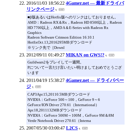
2016/11/03 18:56:22
4Gamer.net ― 最新ドライバ
リンクページ
■β版あるいはHotfix版へのリンクはしておりません。
AMD：Radeon RX＆Rx，Radeon HD 8500以上，Radeon
HD 7700以上，AMD A＆E-Series with Radeon Rx
Graphics
Radeon Software Crimson Edition 16.10.1
HotfixOct.13,2016295MBダウンロード
※リンク先で［Downl
2012/09/11 01:49:27
MIKAN on GWS!?
Guildwars2をプレイして一週間。
Pについて一言だけ言いたい-明けましておめでとうござ
います
2011/04/19 15:38:27
4Gamer.net ― ドライバペー
ジ
CAP3Apr.15,20110.5MBダウンロード
NVIDIA：GeForce 500～100，GeForce 9～6
GeForce/ION Driver 270.61（International）
Apr.18,2011132MBダウンロード
NVIDIA：GeForce 500M～100M，GeForce 9M＆8M
Verde Notebook Driver 270.61（Interna
2007/05/30 03:00:47
L2CS