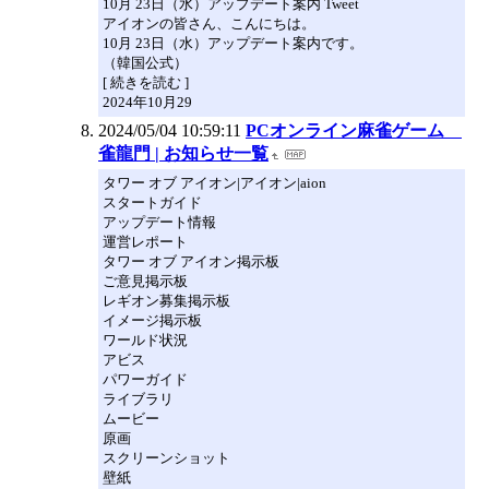
10月 23日（水）アップデート案内 Tweet
アイオンの皆さん、こんにちは。
10月 23日（水）アップデート案内です。
（韓国公式）
[ 続きを読む ]
2024年10月29
2024/05/04 10:59:11
PCオンライン麻雀ゲーム
雀龍門 | お知らせ一覧
タワー オブ アイオン|アイオン|aion
スタートガイド
アップデート情報
運営レポート
タワー オブ アイオン掲示板
ご意見掲示板
レギオン募集掲示板
イメージ掲示板
ワールド状況
アビス
パワーガイド
ライブラリ
ムービー
原画
スクリーンショット
壁紙