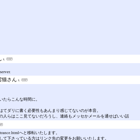
ん
server.
雲猫さん
いたらこんな時間に。
はてダリに書く必要性もあんまり感じてないのが本音。
の人らはここ見てないだろうし、連絡もメッセかメールを通せばいい話
no/entrance.htmlへと移転いたします。
して下さっている方はリンク先の変更をお願いいたします。