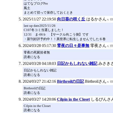
はてなブログPro
風土
まとめて切って保存しておくとき
2025/11/27 22:19:50
向日葵の咲く丘
はるかさん
last up date2025/11/26
C107冬コミ当選しました！
12/31 ま-06ｂ 【サークル向こう側】です
・新刊好評予約中！！異世界に転生しませんでした６巻
2024/03/28 05:17:30
零夜の日々是事無
零夜さん
零夜の死屍拾者無
読者になる
2024/03/28 04:18:03
日記かもしれない雑記
みさき
日記かもしれない雑記
読者になる
2024/03/27 21:42:16
Birthroilの日記
Birthroilさん
Birthroilの日記
読者になる
2024/03/27 14:20:06
Cilpin in the Closet
しるぴんさ
Cilpin in the Closet
読者になる