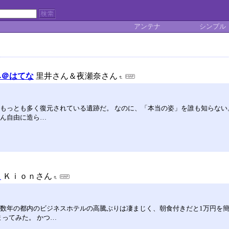
アンテナ
シンプル
み＠はてな
里井さん＆夜瀬奈さん
でもっとも多く復元されている遺跡だ。 なのに、「本当の姿」を誰も知らない
ぶん自由に造ら…
』
Ｋｉｏｎさん
こ数年の都内のビジネスホテルの高騰ぶりは凄まじく、朝食付きだと1万円を
まってみた。 かつ…