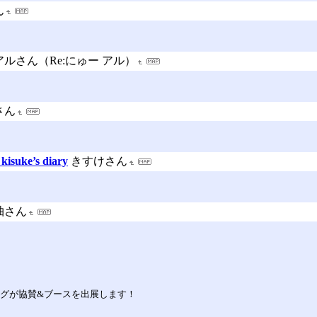
ん
アルさん（Re:にゅー アル）
さん
e’s diary
きすけさん
柚さん
ログが協賛&ブースを出展します！