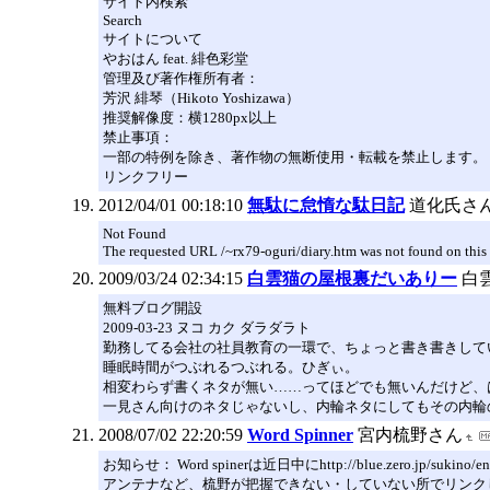
サイト内検索
Search
サイトについて
やおはん feat. 緋色彩堂
管理及び著作権所有者：
芳沢 緋琴（Hikoto Yoshizawa）
推奨解像度：横1280px以上
禁止事項：
一部の特例を除き、著作物の無断使用・転載を禁止します。
リンクフリー
2012/04/01 00:18:10
無駄に怠惰な駄日記
道化氏さ
Not Found
The requested URL /~rx79-oguri/diary.htm was not found on this 
2009/03/24 02:34:15
白雲猫の屋根裏だいありー
白
無料ブログ開設
2009-03-23 ヌコ カク ダラダラト
勤務してる会社の社員教育の一環で、ちょっと書き書きして
睡眠時間がつぶれるつぶれる。ひぎぃ。
相変わらず書くネタが無い……ってほどでも無いんだけど、
一見さん向けのネタじゃないし、内輪ネタにしてもその内輪
2008/07/02 22:20:59
Word Spinner
宮内梳野さん
お知らせ： Word spinerは近日中にhttp://blue.zero.jp/suki
アンテナなど、梳野が把握できない・していない所でリンク