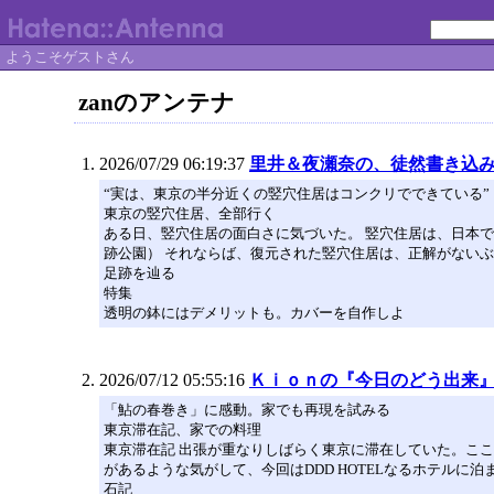
ようこそゲストさん
zanのアンテナ
2026/07/29 06:19:37
里井＆夜瀬奈の、徒然書き込
“実は、東京の半分近くの竪穴住居はコンクリでできている”
東京の竪穴住居、全部行く
ある日、竪穴住居の面白さに気づいた。 竪穴住居は、日本
跡公園） それならば、復元された竪穴住居は、正解がない
足跡を辿る
特集
透明の鉢にはデメリットも。カバーを自作しよ
2026/07/12 05:55:16
Ｋｉｏｎの『今日のどう出来
「鮎の春巻き」に感動。家でも再現を試みる
東京滞在記、家での料理
東京滞在記 出張が重なりしばらく東京に滞在していた。こ
があるような気がして、今回はDDD HOTELなるホテルに泊
石記