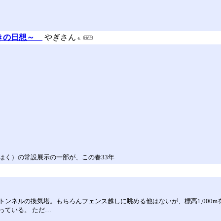
つきの日想～
やぎさん
はく）の常設展示の一部が、この春33年
ンネルの換気塔。もちろんフェンス越しに眺める他はないが、標高1,000
っている。 ただ…