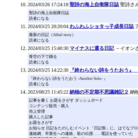
2024/03/26 17:24:18
聖詩の海上自衛隊日誌
聖詩さ
聖詩の海上自衛隊日誌
読者になる
2024/03/25 20:20:04
わふわふショタっ子成長日誌
最新の日記（Alfail story）
読者になる
2024/03/25 15:40:30
マイナスに還る日記
－イオン
青空の下で踊る
読者になる
2024/03/25 14:22:30
『終わらない詩をうたおう』 kisuk
『終わらない詩をうたおう -Another Solo- 』
読者になる
2023/08/25 11:45:22
納柚の不定期不思議雑記２
納
記事を書く お題をさがす ダッシュボード
コンテンツ販売・購入
売上管理
購入した記事
お題をさがす
お知らせ 日記をたのしむイベント「日記祭」に、はてなブ
連絡網、卒業生への連絡、歌の伝授……電話を使っていた