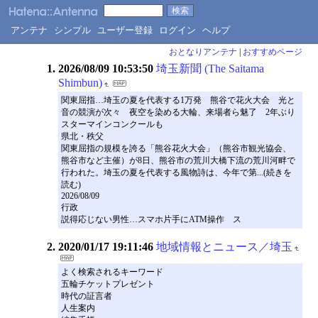
アンテナ
シンプル
ユーザー登録
ログイン
ヘルプ
おとなりアンテナ
|
おすすめページ
2026/08/09 10:53:50
埼玉新聞 (The Saitama
Shimbun)
関東屈指…埼玉の夏を代表する1万発 熊谷で花火大会 光と
音の競演が次々 夜空を染める大輪、来場者ら魅了 2年ぶり
スターマインコンクールも
県北・秩父
関東屈指の規模を誇る「熊谷花火大会」（熊谷市観光協会、
熊谷市など主催）が8日、熊谷市の荒川大橋下流の荒川河畔で
行われた。埼玉の夏を代表する風物詩は、今年で第...(続きを
読む)
2026/08/09
行政
説得応じない男性…スマホ片手にATM操作 ス
2020/01/17 19:11:46
地域情報とニュース／埼玉
よく検索されるキーワード
五輪チケットプレゼント
時代の証言者
人生案内