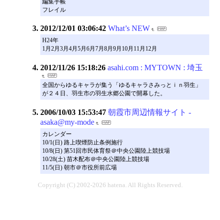
編集手帳
フレイル
2012/12/01 03:06:42
What’s NEW
H24年
1月2月3月4月5月6月7月8月9月10月11月12月
2012/11/26 15:18:26
asahi.com : MYTOWN : 埼玉
全国からゆるキャラが集う「ゆるキャラさみっとｉｎ羽生」
が２４日、羽生市の羽生水郷公園で開幕した。
2006/10/03 15:53:47
朝霞市周辺情報サイト -
asaka@my-mode
カレンダー
10/1(日) 路上喫煙防止条例施行
10/8(日) 第51回市民体育祭＠中央公園陸上競技場
10/28(土) 苗木配布＠中央公園陸上競技場
11/5(日) 朝市＠市役所前広場
Copyright (C) 2002-2026 hatena. All Rights Reserved.