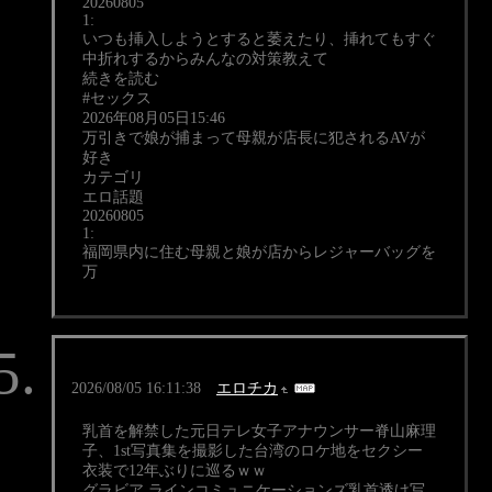
20260805
1:
いつも挿入しようとすると萎えたり、挿れてもすぐ
中折れするからみんなの対策教えて
続きを読む
#セックス
2026年08月05日15:46
万引きで娘が捕まって母親が店長に犯されるAVが
好き
カテゴリ
エロ話題
20260805
1:
福岡県内に住む母親と娘が店からレジャーバッグを
万
2026/08/05 16:11:38
エロチカ
乳首を解禁した元日テレ女子アナウンサー脊山麻理
子、1st写真集を撮影した台湾のロケ地をセクシー
衣装で12年ぶりに巡るｗｗ
グラビア ラインコミュニケーションズ乳首透け写