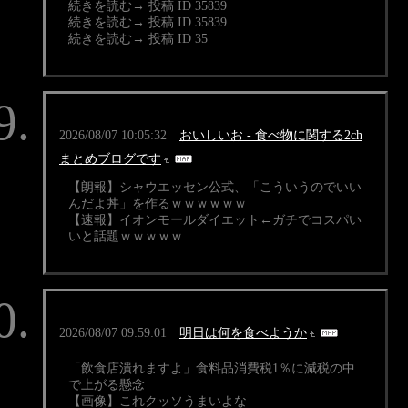
続きを読む→ 投稿 ID 35839
続きを読む→ 投稿 ID 35839
続きを読む→ 投稿 ID 35
2026/08/07 10:05:32
おいしいお - 食べ物に関する2ch
まとめブログです
【朗報】シャウエッセン公式、「こういうのでいい
んだよ丼」を作るｗｗｗｗｗｗ
【速報】イオンモールダイエット←ガチでコスパい
いと話題ｗｗｗｗｗ
2026/08/07 09:59:01
明日は何を食べようか
「飲食店潰れますよ」食料品消費税1％に減税の中
で上がる懸念
【画像】これクッソうまいよな