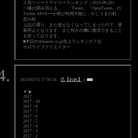
人気ツイートデイリーランキング（2023-06-20）
一縷の望み消える…… 「Tween」「OpenTween」の
Twitter APIキーが再び利用不能に - やじうまの杜 -
窓の杜
上記の通り、また使えなくなってしまったので、更
新停止となります。また何かの機に復活できること
を祈っております。
■本日のAmazon.co.jp売上ランキング７位
ホロライブクリエイター
2023/02/13 17:59:24
己【おれ】
▼ ▶
2017
2017 / 10
2017 / 8
2017 / 7
2017 / 6
2017 / 5
2017 / 4
2017 / 3
2017 / 2