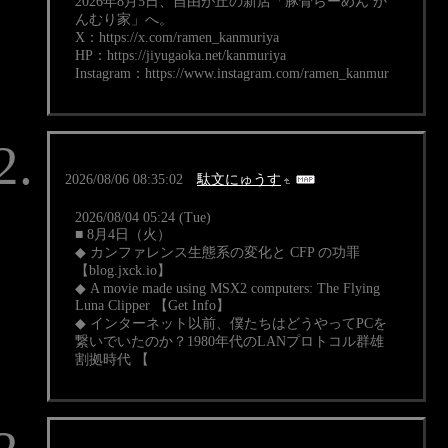
2026年8月5日、自由が丘の新店「豚骨らーめん か
んむり家」へ。
X：https://x.com/ramen_kanmuriya
HP：https://jiyugaoka.net/kanmuriya
Instagram：https://www.instagram.com/ramen_kanmur
2026/08/06 08:35:02
駄文にゅうす
2026/08/04 05:24 (Tue)
■ 8月4日（火）
◆ カンファレンス生態系の変化と CFP の功罪
【blog.jxck.io】
◆ A movie made using MSX2 computers: The Flying
Luna Clipper 【Get Info】
◆ インターネット以前、僕たちはどうやってPCを
繋いでいたのか？1980年代のLANプロトコル群雄
割拠時代 【