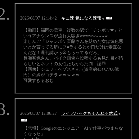
2026/08/07 12:14:42
キニ速 気になる速報
【動画】福岡の電車、複数の駅で「チンポッ❤」と
いうアナウンスが流れ大騒ぎwwwwwwwww
楽しんご「ジャンポケ斉藤さんを貶めた女は気色悪
いとか言ってる癖にフ●ラするとか口だけは素直な
んだな！週刊誌から金もらってるだろ」
長瀬智也さん、バイク画像を投稿するも見た目が汚
らしいとネットの女性たちから批判…謝罪
【画像】ジェフ・ベゾスさん（資産約43兆7700億
円）の嫁がコチラｗｗｗｗｗ
可愛すぎるおむ
2026/08/07 12:06:27
ライフハックちゃんねる弐式
【悲報】Googleのエンジニア「AIで仕事がつまらな
くなった」