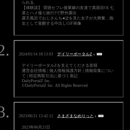
られる
【体験談】 背徳セフレ後輩嫁の友達で真面目OL七
菜とハメ撮り旅行3で野外露出
露天風呂でおじさんち●ぽを見た女子が大興奮…痴
女として覚醒する中出しGIF画像
2024/01/14 18:13:03
デイリーポータルZ
デイリーポータルZを支えてくださる皆様
運営会社情報 | 個人情報保護方針 | 情報収集につい
て | 特定商取引法に基づく表記
DailyPortalZ Inc.
©DailyPortalZ Inc. All Rights Reserved.
2023/06/21 13:42:12
さまざまなめりっと
2023年06月21日