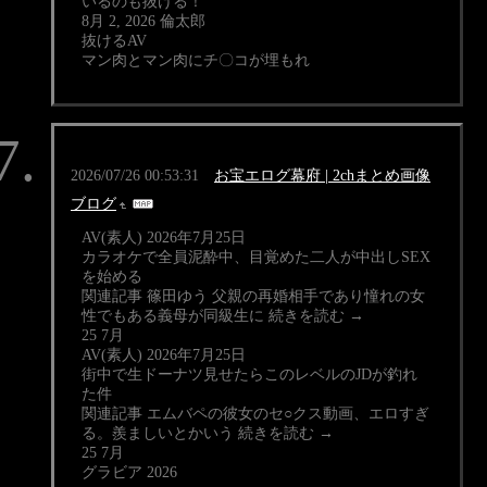
いるのも抜ける！
8月 2, 2026 倫太郎
抜けるAV
マン肉とマン肉にチ〇コが埋もれ
2026/07/26 00:53:31
お宝エログ幕府 | 2chまとめ画像
ブログ
AV(素人) 2026年7月25日
カラオケで全員泥酔中、目覚めた二人が中出しSEX
を始める
関連記事 篠田ゆう 父親の再婚相手であり憧れの女
性でもある義母が同級生に 続きを読む →
25 7月
AV(素人) 2026年7月25日
街中で生ドーナツ見せたらこのレベルのJDが釣れ
た件
関連記事 エムバペの彼女のセ○クス動画、エロすぎ
る。羨ましいとかいう 続きを読む →
25 7月
グラビア 2026