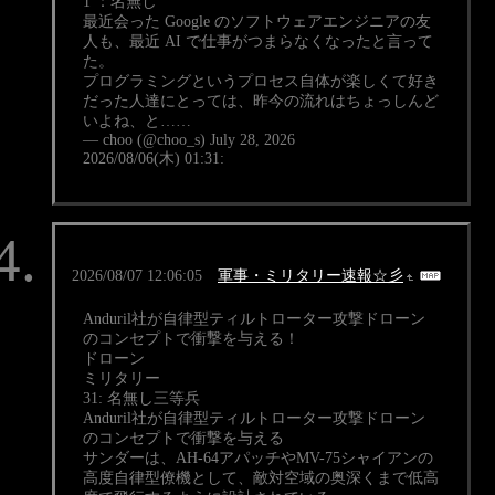
1 ：名無し
最近会った Google のソフトウェアエンジニアの友
人も、最近 AI で仕事がつまらなくなったと言って
た。
プログラミングというプロセス自体が楽しくて好き
だった人達にとっては、昨今の流れはちょっしんど
いよね、と……
— choo (@choo_s) July 28, 2026
2026/08/06(木) 01:31:
2026/08/07 12:06:05
軍事・ミリタリー速報☆彡
Anduril社が自律型ティルトローター攻撃ドローン
のコンセプトで衝撃を与える！
ドローン
ミリタリー
31: 名無し三等兵
Anduril社が自律型ティルトローター攻撃ドローン
のコンセプトで衝撃を与える
サンダーは、AH-64アパッチやMV-75シャイアンの
高度自律型僚機として、敵対空域の奥深くまで低高