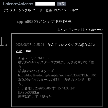
アンテナ
シンプル
ユーザー登録
ログイン
ヘルプ
zppm803のアンテナ
おとなりアンテナ
|
おすすめページ
2026/08/07 12:25:04
なんじぇいスタジアム@なんJま
とめ
August 07, 202612:15
横浜DeNAベイスターズの戦力、ガチのマジで「整
う」
横浜DeNAベイスターズ
http://blog.livedoor.jp/nanjstu/archives/63396719.html横
浜DeNAベイスターズの戦力、ガチのマジで「整
う」
1 ：名無し 2026/08/06(木) 15:44:33.244
ID:P3oSSlRLn
来季に向けて「整った」