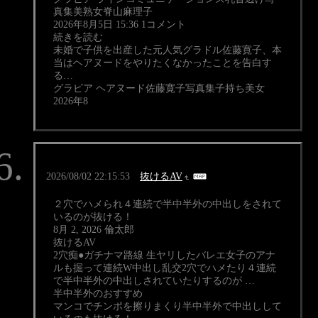
真集美熟女脊山麻理子
2026年8月5日 15:36 1コメント
続きを読む
未婚で子供を出産した元人気グラドル佐藤寛子、本
当はヘアヌードをやりたくなかったことを告白す
る…
グラビア ヘアヌード佐藤寛子写真集子持ち美女
2026年8
2026/08/02 22:15:53
抜けるAV
２穴でハメられ４連続で半中半外の中出しをされて
いるのが抜ける！
8月 2, 2026 倫太郎
抜けるAV
2穴痴●ガチナマ路線 生ヤリしたバレエ女子のアナ
ルも掘って連続W中出し乱交2穴でハメたり４連続
で半中半外の中出しされていたりするのが …
半中半外のおすすめ
マンコでチンポを擦りまくり半中半外で中出しして