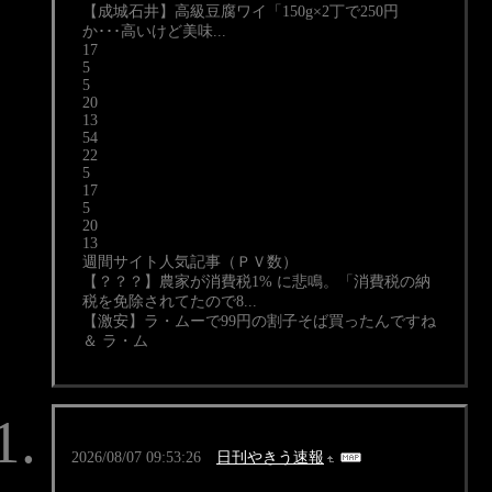
【成城石井】高級豆腐ワイ「150g×2丁で250円
か･･･高いけど美味...
17
5
5
20
13
54
22
5
17
5
20
13
週間サイト人気記事（ＰＶ数）
【？？？】農家が消費税1% に悲鳴。「消費税の納
税を免除されてたので8...
【激安】ラ・ムーで99円の割子そば買ったんですね
＆ ラ・ム
2026/08/07 09:53:26
日刊やきう速報