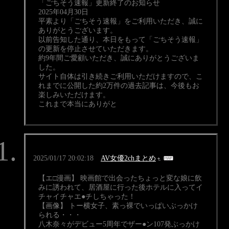
「ごちそう速報」更新終了のお知らせ
2025年04月30日
平素より「ごちそう速報」をご利用いただき、誠に
ありがとうございます。
以前告知した通り、本日をもって「ごちそう速報」
の更新を停止させていただきます。
約9年間ご愛顧いただき、誠にありがとうございま
した。
サイト自体は引き続きご利用いただけますので、こ
れまでに公開した約2万件の過去記事は、今後もお
楽しみいただけます。
これまで本当にありがと
2025/01/17 20:02:18
AV女優2chまとめ
【エ□漫画】 映画館で出会ったちょっと変な娘に飲
みに誘われて、居酒屋に行った後ホテルに入ってイ
チャイチャエ●チしちゃった！
【画像】 トー横女子、素っ裸でいっぱいぶっかけ
られる・・・
八木奈々がデビュー5周年でザー●ン107発ぶっかけ