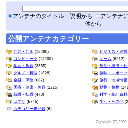
アンテナのタイトル・説明から
アンテナ
体から
公開アンテナカテゴリー
芸能・芸術
(15280)
ビジネス・経営
コンピュータ
(14209)
ゲーム
(6212)
学習・教育
(3355)
政治・経済・社
グルメ・料理
(1828)
趣味・スポーツ
金融・保険
(667)
旅行・地域情報
医療・健康・美容
(2215)
動物・植物
(14
就職・転職
(473)
科学・統計資料
はてな
(5745)
生活・その他
(2
カテゴリー未登録
(6)
Copyright (C) 2002