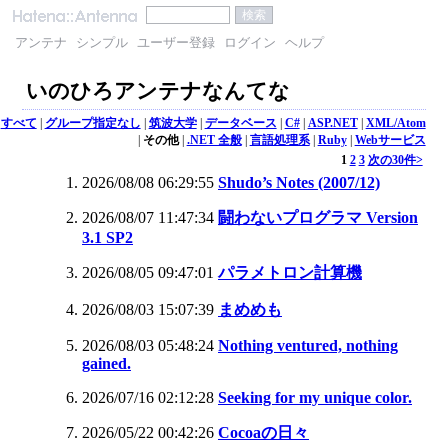
アンテナ
シンプル
ユーザー登録
ログイン
ヘルプ
いのひろアンテナなんてな
すべて
|
グループ指定なし
|
筑波大学
|
データベース
|
C#
|
ASP.NET
|
XML/Atom
|
その他
|
.NET 全般
|
言語処理系
|
Ruby
|
Webサービス
1
2
3
次の30件>
2026/08/08 06:29:55
Shudo’s Notes (2007/12)
2026/08/07 11:47:34
闘わないプログラマ Version
3.1 SP2
2026/08/05 09:47:01
パラメトロン計算機
2026/08/03 15:07:39
まめめも
2026/08/03 05:48:24
Nothing ventured, nothing
gained.
2026/07/16 02:12:28
Seeking for my unique color.
2026/05/22 00:42:26
Cocoaの日々