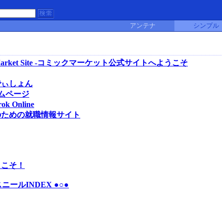
アンテナ
シンプル
l Comic Market Site -コミックマーケット公式サイトへようこそ
でぃしょん
ームページ
k Online
のための就職情報サイト
うこそ！
ールINDEX ●○●