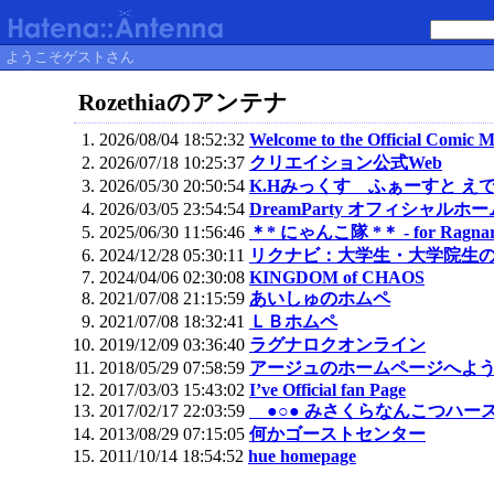
ようこそゲストさん
Rozethiaのアンテナ
2026/08/04 18:52:32
Welcome to the Officia
2026/07/18 10:25:37
クリエイション公式Web
2026/05/30 20:50:54
K.Hみっくす ふぁーすと え
2026/03/05 23:54:54
DreamParty オフィシャルホ
2025/06/30 11:56:46
＊* にゃんこ隊 *＊ - for Ragnaro
2024/12/28 05:30:11
リクナビ：大学生・大学院生
2024/04/06 02:30:08
KINGDOM of CHAOS
2021/07/08 21:15:59
あいしゅのホムペ
2021/07/08 18:32:41
ＬＢホムペ
2019/12/09 03:36:40
ラグナロクオンライン
2018/05/29 07:58:59
アージュのホームページへよ
2017/03/03 15:43:02
I’ve Official fan Page
2017/02/17 22:03:59
●○● みさくらなんこつハースニ
2013/08/29 07:15:05
何かゴーストセンター
2011/10/14 18:54:52
hue homepage