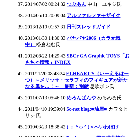
2014/07/02 00:24:32
つぶあん
中山 ユキジ氏
2014/05/10 20:09:04
アルファルファモザイク
2013/12/19 01:57:31
日刊スレッドガイド
2013/01/30 14:30:33
パヤパヤ2006（カラ元気
中）
松倉ねむ氏
2012/08/22 14:29:43
SBCr GA Graphic TOYS「お
もちゃ情報」INDEX
2011/11/20 08:48:24
ELHEART’S（いーえるはー
つ）～メリッサ・セラフィのフィギュアが新た
なる扉を…！～ 最新：別館
息吹ポン氏
2011/07/13 05:46:10
めろんぱんや
めるめる氏
2011/04/10 19:39:04
So-net blog:■油屋■
カワタヒ
サシ 氏
2010/03/23 18:38:42
( ；＾ω＾)＜へいわぼけ