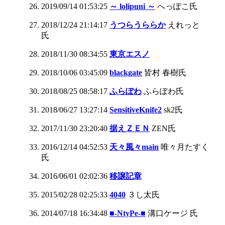
2019/09/14 01:53:25
～ lolipuni ～
へっぽこ氏
2018/12/24 21:14:17
うつらうららか
えれっと
氏
2018/11/30 08:34:55
東京エスノ
2018/10/06 03:45:09
blackgate
皆村 春樹氏
2018/08/25 08:58:17
ふらぽわ
ふらぽわ氏
2018/06/27 13:27:14
SensitiveKnife2
sk2氏
2017/11/30 23:20:40
据えＺＥＮ
ZEN氏
2016/12/14 04:52:53
天々風々main
唯々月たすく
氏
2016/06/01 02:02:36
移譲記章
2015/02/28 02:25:33
4040
３し太氏
2014/07/18 16:34:48
■-NtyPe-■
溝口ケージ 氏