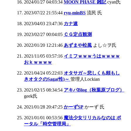
2024/01/27 04:03:34
MOON PHASE 雑記
cyan氏
2023/07/22 21:55:44
ryu-minBS
流民 氏
2023/04/03 23:47:36
カナ速
2023/02/27 00:04:05
ＣＧ定点観測
2022/01/20 12:21:46
あずまや松風
よし☆ヲ氏
2021/11/05 03:57:16
イミフｗｗｗうはｗｗｗｗ
おｋｗｗｗｗ
2021/04/24 05:22:03
オタサガ～悲しくも頼もし
きオタクのSaga(性)～
管理人Lockian
2021/02/15 08:34:54
アキバBlog（秋葉原ブログ）
geek氏
2021/01/28 20:47:25
かーずSP
かーず 氏
2021/01/01 00:53:56
魔法少女リリカルなのは ポ
ータル「時空管理局」