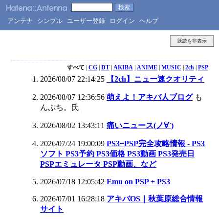
アンテナ
シンプル
ユーザー登録
ログイン
ヘルプ
既読を非表示
すべて
|
CG
|
DT
|
AKIBA
|
ANIME
|
MUSIC
|
2ch
|
PSP
2026/08/07 22:14:25
【2ch】ニュー速クオリティ
2026/08/07 12:36:56
萌えよ！アキバ人ブログ
も
んぷち。氏
2026/08/02 13:43:11
痛いニュース(ノ∀`)
2026/07/24 19:00:09
PS3+PSP完全攻略情報 - PS3
ソフト PS3予約 PS3価格 PS3動画 PS3発売日
PSPエミュレータ PSP動画、など
2026/07/18 12:05:42
Emu on PSP + PS3
2026/07/01 16:28:18
アキバOS｜秋葉原総合情報
サイト