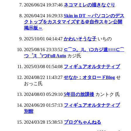
2026/06/24 19:37:46
ネコマミレの描きなぐり
2026/04/24 16:29:33
Skin in DT ～パソコンのデス
クトップをカスタマイズする＠自作スキン公開
掲示板～
2025/10/01 04:14:47
かわいそうな子
いちの
2025/08/16 23:33:52
⊂⌒⊃。Д。)⊃カジ速≡≡≡⊂⌒
つ゜Д゜)つFull Auto
カジ氏
2025/03/08 01:54:08
フィギュアオルタナティブ
2024/08/22 11:43:27
せなか：オタロードBlog
せ
おっこ氏
2024/08/03 05:29:10
5年目の放課後
カントク 氏
2024/06/20 01:57:13
フィギュアオルタナティブ
別館
2024/03/28 15:38:53
ブログちゃんねる