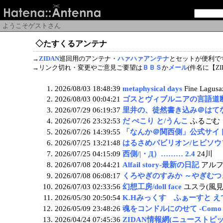
ようこそゲストさん
◇たすくるアンテナ
→
ZIDAN
巡回用のアンテナ・
ハァハァアンテナ
とセットが便利で
→リンク切れ・変更やご意見ご要望は
ＢＢＳ
か
メール
(件名に【Z
2026/08/03 18:48:39
metaphysical days
Fine Lagusa
2026/08/03 00:04:21
ゴスとヴィブルニアの言語道
2026/07/29 06:19:37
里井の、徒然書き込み＠はて
2026/07/26 23:32:53
だ ぺこり と/うんこ
ふるごむ
2026/07/26 14:39:55
「なんか＠関西側」公式サイト
2026/07/25 13:21:48
はるさめパビリオン/ヒビソウ
2026/07/25 04:15:09
西側/|・Д）……… 2.4
24川
2026/07/08 20:44:21
Alfail story-最新の日記
アル
2026/07/08 06:08:17
くろやぎのすみか ～やぎむつ
2026/07/03 02:33:56
幻想工房/doll face
ユスラ(風見
2026/05/30 20:50:54
K.Hみっくす ふぁーすと 
2026/05/09 23:48:26
魂をコンドルにのせて -Como un
2026/04/24 07:45:36
ZIDAN情報網(ニューストピ