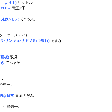
」より上)
リットル
OTE～
竜王F子
記っぽいモノ)
くすのせ
タ・ツャスティ）
ラ/サンキュ/サキツミ(※獄行)
あまな
画板)
双見
っき
てんまそ
us
野秀一。
的な日常
青葉のぞみ
。
小野秀一。