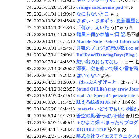
2021/02/01 14:59:02
ギャラクシーうんこ
ふるごむ
2021/01/28 19:44:15
orange cafe/memo pad
マル
2021/01/01 11:39:47
なにもないとこ
もょ
2020/10/30 21:45:46
さぎぃ・さぎずぅ- 更新履歴と
2020/10/21 09:18:13
「何か」えいた
うにゅう草
2020/10/16 11:38:20
龍屋～伺か本舗～/日 記
黒羽
2020/10/16 10:12:10
Marble Note - Ghost Informat
2020/09/01 17:54:47
月狐のブログ(幻想の都/Fox of 
2020/07/14 17:09:41
DullRond/DancingDays(Blog )
2020/07/14 14:43:30
想い出のおもてなし
ニュー北
2020/07/14 00:20:27
深夜、空を仰いで嘆く/雪を渇
2020/06/28 19:28:50
はいてない
よみ
2020/04/23 01:50:00
- はっぷんずげ～と -
はっぷん
2020/04/12 08:23:57
Sound Of Life/stray crow Jou
2019/12/07 08:19:43
real -As-Special’s private site-
2019/09/26 11:14:52
駄えろ絵板910K
湯ノ山浴衣
2019/06/20 10:44:13
.materia - /どうでもいい雑記
2019/06/14 10:17:10
蒼空の風/蒼っぽい日記
蒼月
2019/06/07 19:00:41
＋ひよこ畑＋/まったりブログ
2019/04/28 17:38:47
DOUBLE TAP
榛名まお
2019/02/27 17:49:32
略式会社ワイエヌテクニクス/