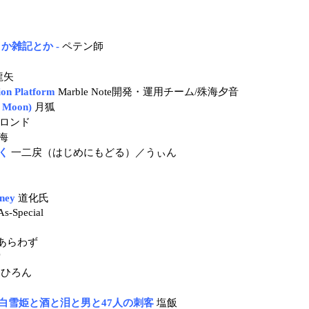
か雑記とか -
ペテン師
龍矢
ion Platform
Marble Note開発・運用チーム/殊海夕音
Moon)
月狐
ロンド
海
く
一二戻（はじめにもどる）／うぃん
rney
道化氏
As-Special
あらわず
空
ひろん
白雪姫と酒と泪と男と47人の刺客
塩飯