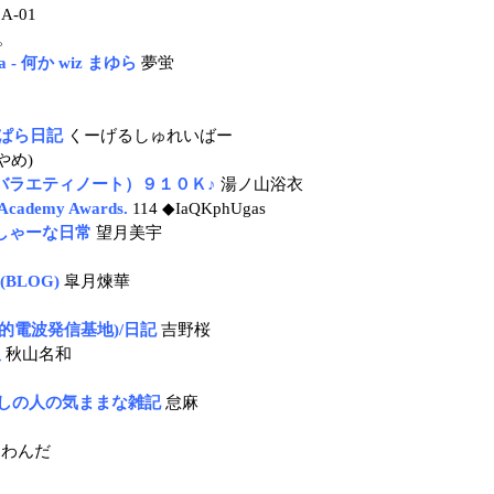
A-01
。
ura - 何か wiz まゆら
夢蛍
ぱら日記
くーげるしゅれいばー
やめ)
バラエティノート）９１０Ｋ♪
湯ノ山浴衣
ademy Awards.
114 ◆IaQKphUgas
きしゃーな日常
望月美宇
(BLOG)
皐月煉華
的電波発信基地)/日記
吉野桜
板
秋山名和
ブル多しの人の気ままな雑記
怠麻
わんだ