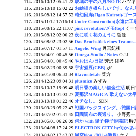
2016/10/12 05:41:22
玻璃の中の八月/NOTE
ハツキ
2016/10/10 15:02:22
お絵描き板らしいです。なん
2016/08/12 14:57:52
時幻回廊(Jigen Kairou)/ゴ
2015/11/12 17:16:14
Under Construction(永遠に
2015/08/15 22:11:07
pink revolution/メモ(top)
くー
2015/08/12 02:00:23
夜に咲く花のように
哲源
2015/08/02 23:02:56
Das Bruchstück eines Tr
2015/07/17 01:57:11
Angelic Wing
月宮紀柳
2015/04/01 00:45:56
Omega-Studio / Notes
O.J.I.
2015/04/01 00:45:46
やおはん/日記
芳沢 緋琴
2015/02/23 00:39:58
宇宙煮豆(CBB)
gif
2015/01/08 06:33:34
■favoritetale
菜方
2014/12/23 09:04:31
plusmizu
みずみ
2013/10/17 19:09:48
明日香の楽しい借金生活
明日
2013/10/13 01:03:27
夏那沢MAGICA-歌えない太
2013/10/10 01:22:46
オチなし。
SDN
2013/09/29 05:22:43
戦国バックスイング。/戦国日
2013/07/02 01:31:45
田園調布の裏通り。
小野秀一
2013/05/01 06:26:09
伺か with 陽子/陽子開発記
時
2013/04/08 17:24:29
ELECTRON CITY by伺か
2013/04/02 17:43:03
回空blog |(※11/4新規)
ケノ