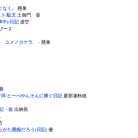
となく。
懸巣
ースト/駄文
土御門 葵
工事中)/日記
虚空
ぴー２
aums.- ユメノカケラ. -
懸巣
香
平洋/とーべやんそんに捧ぐ日記
夏那瀬秋穂
記・改
出納長
。
乃
/あらかた愚痴だろう(日記)
優