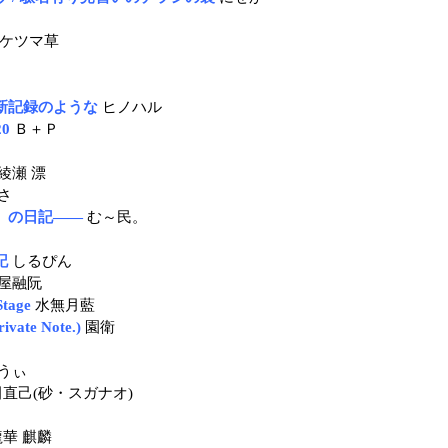
ケツマ草
新記録のような
ヒノハル
0
Ｂ＋Ｐ
綾瀬 漂
さ
。の日記――
む～民。
記
しるぴん
屋融阮
age
水無月藍
ate Note.)
園衛
うぃ
直己(砂・スガナオ)
華 麒麟