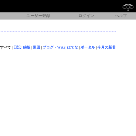
ユーザー登録
ログイン
ヘルプ
すべて
|
日記
|
絵板
|
巡回
|
ブログ・Wiki
|
はてな
|
ポータル
|
今月の新着