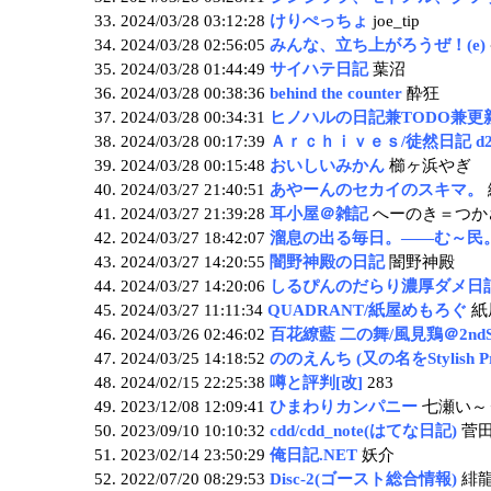
2024/03/28 03:12:28
けりぺっちょ
joe_tip
2024/03/28 02:56:05
みんな、立ち上がろうぜ！(e)
2024/03/28 01:44:49
サイハテ日記
葉沼
2024/03/28 00:38:36
behind the counter
酔狂
2024/03/28 00:34:31
ヒノハルの日記兼TODO兼更
2024/03/28 00:17:39
Ａｒｃｈｉｖｅｓ/徒然日記 d2
2024/03/28 00:15:48
おいしいみかん
櫛ヶ浜やぎ
2024/03/27 21:40:51
あやーんのセカイのスキマ。
2024/03/27 21:39:28
耳小屋＠雑記
へーのき＝つか
2024/03/27 18:42:07
溜息の出る毎日。――む～民
2024/03/27 14:20:55
闇野神殿の日記
闇野神殿
2024/03/27 14:20:06
しるぴんのだらり濃厚ダメ日
2024/03/27 11:11:34
QUADRANT/紙屋めもろぐ
紙
2024/03/26 02:46:02
百花繚藍 二の舞/風見鶏＠2ndSt
2024/03/25 14:18:52
ののえんち (又の名をStylish Priv
2024/02/15 22:25:38
噂と評判[改]
283
2023/12/08 12:09:41
ひまわりカンパニー
七瀬い～
2023/09/10 10:10:32
cdd/cdd_note(はてな日記)
菅田
2023/02/14 23:50:29
俺日記.NET
妖介
2022/07/20 08:29:53
Disc-2(ゴースト総合情報)
緋龍