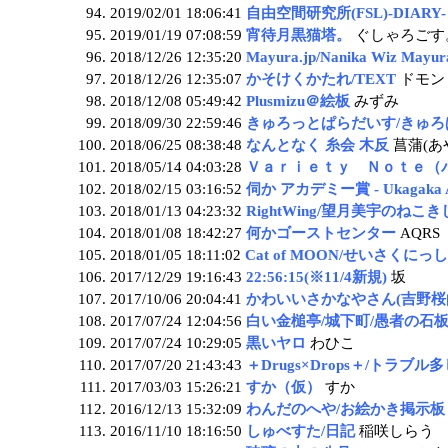
2019/02/01 18:06:41
自由空間研究所(FSL)-DIARY-
2019/01/19 07:08:59
宵待月黒猫塔。
ぐしゃろごす
2018/12/26 12:35:20
Mayura.jp/Nanika Wiz May
2018/12/26 12:35:07
かそけくかたれ/TEXT
ドモン
2018/12/08 05:49:42
Plusmizu＠絵板
みずみ
2018/09/30 22:59:46
きゅろっとぱらだいす/きゅろ
2018/06/25 08:38:48
なんとなく 糸会 木反
菖蒲(あ
2018/05/14 04:03:28
Ｖａｒｉｅｔｙ Ｎｏｔｅ（
2018/02/15 03:16:52
伺か アカデミー賞 - Ukagaka Ac
2018/01/13 04:23:32
RightWing/望月美宇のねこ
2018/01/08 18:42:27
何かゴーストセンター
AQRS
2018/01/05 18:11:02
Cat of MOON/せいさくにっし
2017/12/29 19:16:43
22:56:15(※11/4新規)
坂
2017/10/06 20:04:41
かわいいさかなやさん(吉野桜
2017/07/24 12:04:56
白い金槌亭/城下町/愚者の石
2017/07/24 10:29:05
黒いヤロ
わひこ
2017/07/20 21:43:43
＋Drugs×Drops＋/トラ
2017/03/03 15:26:21
すか（仮）
すか
2016/12/13 15:32:09
わんだのへや/お絵かき掲示板
2016/11/10 18:16:50
しゅべすた/日記
稲咲しらう