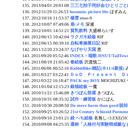
2013/04/01 20:01:08
三三七拍子同好会/ひとりごと
2012/11/29 11:26:53
hozumin. picture bbs
ほずみん
2012/10/16 11:53:37
楊雲
enso-9
2012/10/07 07:49:06
扉/メモ
深瀬
2012/10/01 14:51:21
貧乳飲料
大盛林らいす
2012/06/15 10:42:04
ラクガキ絵板
RIF
2012/06/15 00:39:16
自転車操業日記
RIF
2011/12/20 23:24:37
なげやり天国
恵
2011/09/20 05:52:46
INDEX－端歌-HNUT/TailTow
2011/08/19 21:05:42
春絵板
沢渡慎二
2011/06/06 00:52:16
RabbitBike/雑記(※11/4新規)
2011/03/27 03:22:41
ＤｕＤ Ｐｒｅｓｅｎｔ Ｄａｙｓ
2011/03/22 16:18:47
PACK my BOX
MOCHIZUKI 
2011/01/04 12:15:23
銀猫絵板
一魔
2010/11/21 15:46:08
きつぽん部屋
きつぽん
2010/10/31 08:35:32
試作・練習板
かにぱん
2010/10/30 20:08:50
Do more harm than goo
2010/09/25 03:26:52
21st Century Schizoid Poemm
2010/09/10 23:01:21
続 へち絵板
名無し~3.EXE(593
2010/09/08 04:25:35
通称「人格付与実験哨戒艇な