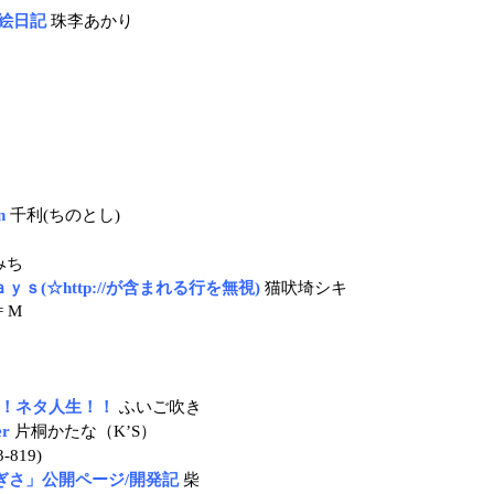
絵日記
珠李あかり
n
千利(ちのとし)
みち
(☆http://が含まれる行を無視)
猫吠埼シキ
= M
d/脱却！ネタ人生！！
ふいご吹き
er
片桐かたな（K’S）
-819)
ぎさ」公開ページ/開発記
柴