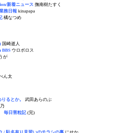
ation/新着ニュース
撫南樹たすく
業務日報
kinapapa
記
橘なつめ
)
国崎逝人
 BBS
ウロボロス
うが
べん太
hめりるとか。
武田あらのぶ
乃
ノ 毎日害粒記
(完)
 / 駄名有り見習いのチラシの裏
にせか