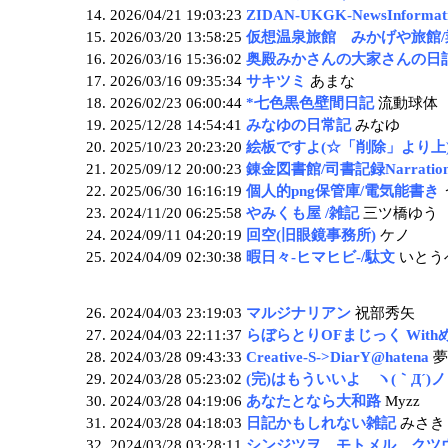
2026/04/21 19:03:23
ZIDAN-UKGK-NewsInform
2026/03/20 13:58:25
仮想温泉旅館 みかげや旅館/
2026/03/16 15:36:02
奥殿みかさんの大家さんの日
2026/03/16 09:35:34
サキツミ
あまな
2026/02/23 06:00:44
*七色黒色壁間日記
流動球体
2025/12/28 14:54:41
みなゆの日常記
みなゆ
2025/10/23 20:23:20
絵板ですよ(☆「削除」より上
2025/09/12 20:00:23
錬金図書館/司書記録Narration
2025/06/30 16:16:19
個人的png保管庫/電気能書き
2024/11/20 06:25:58
やみくも屋 /雑記
三ツ橋ゆう
2024/09/11 04:20:19
回空(旧眼鏡事務所)
ケノ
2024/04/09 02:30:38
暇日々-ヒマヒビ-/駄文
いとう
2024/04/03 23:19:03
マルジナリアン
祝部秀矢
2024/04/03 22:11:37
らぼらとりOFまじっく Wit
2024/03/28 09:43:33
Creative-S->DiarY@hatena
夢
2024/03/28 05:23:02
(完)はもういいよ ヽ(｀Д´)
2024/03/28 04:19:06
あなたとなら大和路
Myzz
2024/03/28 04:18:03
日記かもしれない雑記
みさき
2024/03/28 03:28:11
シンジツヲ、モトメル、クツウ