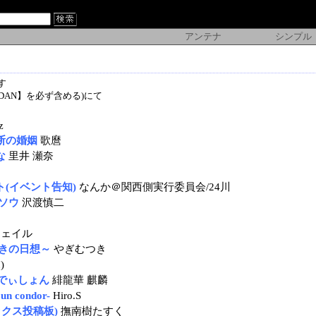
アンテナ
シンプル
す
IDAN】を必ず含める)にて
z
断の婚姻
歌麿
な
里井 瀬奈
(イベント告知)
なんか＠関西側実行委員会/24川
ソウ
沢渡慎二
フェイル
きの日想～
やぎむつき
)
えでぃしょん
緋龍華 麒麟
 condor-
Hiro.S
ックス投稿板)
撫南樹たすく