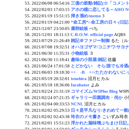
2022/06/08 06:54:16
三億の鼓動/雑記(☆「コメント
2022/02/03 17:03:15
アホの瞳に恋してる～AHO N
2022/01/19 15:51:15
掃き溜め/memo
3
2022/01/19 04:21:00
*命工房*/-命工房の日々-(日
2021/12/07 23:50:05
腐卵絵板
べち
2021/12/01 18:11:13
C.R.O.W. official page
AQRS
2021/07/29 21:26:49
雑記＠ファジー制御
るた（ル
2021/07/08 19:32:51
オハヨゴザマ/コニチワ/サヨナ
2021/06/30 11:35:31
小物絵板
３
2021/06/30 11:18:41
趣味の小部屋/雑記
佐藤
2021/06/24 17:01:58
とどかない そら/誰でも冷遇(
2021/06/03 19:18:30
++ -B ++/たたかわないに
2021/05/19 20:32:01
tenohira
沼月ヒカル
2021/05/18 18:36:06
Incubator
よみ
2021/02/24 21:31:19
コマイズム/WSPlus Blog
WSPl
2021/02/24 07:21:35
ギャラリー田園調布・伺か
小
2021/02/04 00:33:53
NCNL
沼月ヒカル
2021/02/02 05:29:53
日々是平凡なり/きわめて一般
2021/02/02 02:43:38
玲衣のメモ書き
こいずみ玲衣
2021/02/01 15:51:23
浮かれた脳味噌ぶちまけ日記