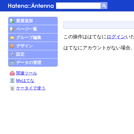
新規追加
ページ一覧
この操作ははてなに
ログイン
い
グループ編集
デザイン
はてなにアカウントがない場合
設定
データの管理
関連ツール
Myはてな
ケータイで使う