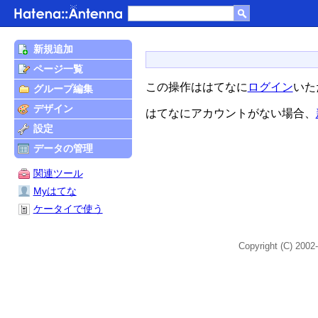
新規追加
ページ一覧
この操作ははてなに
ログイン
いた
グループ編集
デザイン
はてなにアカウントがない場合、
設定
データの管理
関連ツール
Myはてな
ケータイで使う
Copyright (C) 2002