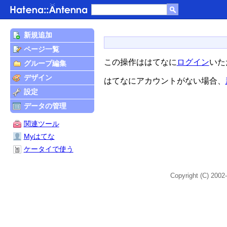
新規追加
ページ一覧
この操作ははてなに
ログイン
いた
グループ編集
デザイン
はてなにアカウントがない場合、
設定
データの管理
関連ツール
Myはてな
ケータイで使う
Copyright (C) 2002