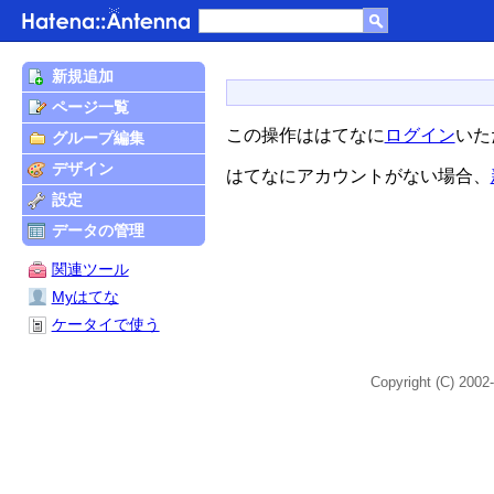
新規追加
ページ一覧
この操作ははてなに
ログイン
いた
グループ編集
デザイン
はてなにアカウントがない場合、
設定
データの管理
関連ツール
Myはてな
ケータイで使う
Copyright (C) 2002