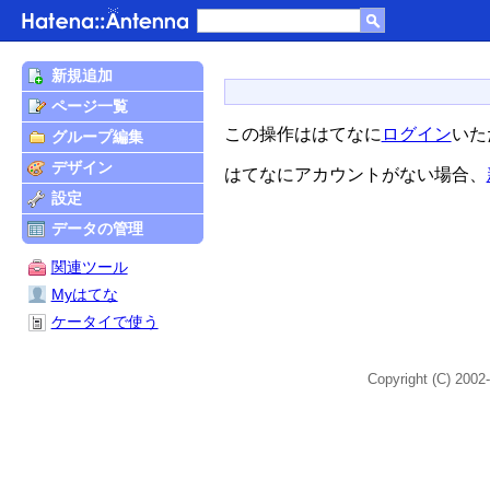
新規追加
ページ一覧
この操作ははてなに
ログイン
いた
グループ編集
デザイン
はてなにアカウントがない場合、
設定
データの管理
関連ツール
Myはてな
ケータイで使う
Copyright (C) 2002