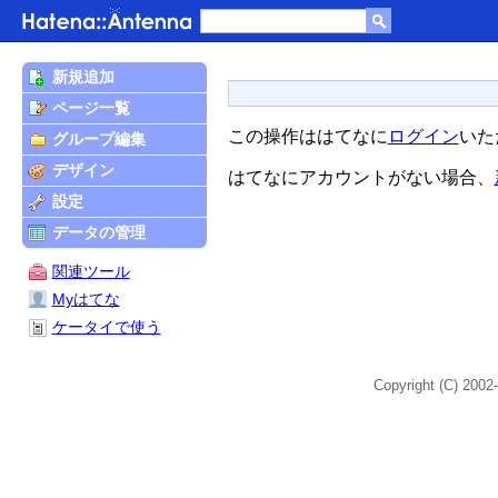
新規追加
ページ一覧
この操作ははてなに
ログイン
いた
グループ編集
デザイン
はてなにアカウントがない場合、
設定
データの管理
関連ツール
Myはてな
ケータイで使う
Copyright (C) 2002