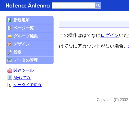
新規追加
ページ一覧
この操作ははてなに
ログイン
いた
グループ編集
デザイン
はてなにアカウントがない場合、
設定
データの管理
関連ツール
Myはてな
ケータイで使う
Copyright (C) 2002