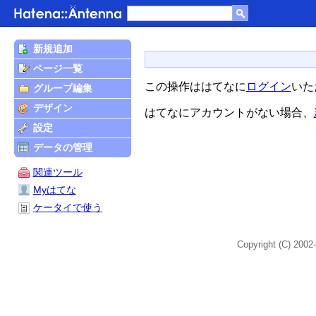
新規追加
ページ一覧
この操作ははてなに
ログイン
いた
グループ編集
デザイン
はてなにアカウントがない場合、
設定
データの管理
関連ツール
Myはてな
ケータイで使う
Copyright (C) 2002