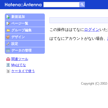
新規追加
ページ一覧
この操作ははてなに
ログイン
いた
グループ編集
デザイン
はてなにアカウントがない場合、
設定
データの管理
関連ツール
Myはてな
ケータイで使う
Copyright (C) 2002