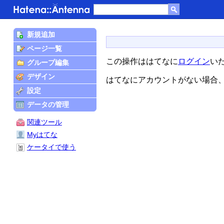
新規追加
ページ一覧
この操作ははてなに
ログイン
い
グループ編集
デザイン
はてなにアカウントがない場合
設定
データの管理
関連ツール
Myはてな
ケータイで使う