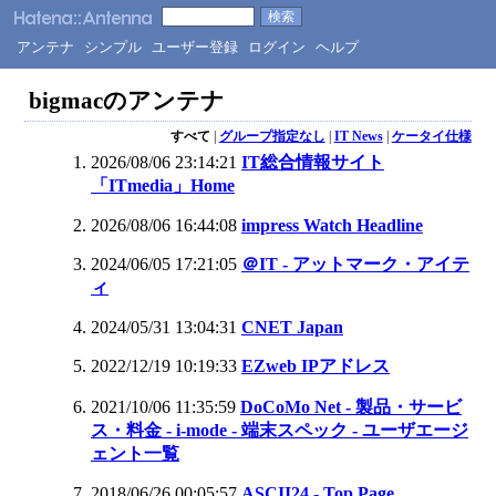
アンテナ
シンプル
ユーザー登録
ログイン
ヘルプ
bigmacのアンテナ
すべて
|
グループ指定なし
|
IT News
|
ケータイ仕様
2026/08/06 23:14:21
IT総合情報サイト
「ITmedia」Home
2026/08/06 16:44:08
impress Watch Headline
2024/06/05 17:21:05
＠IT - アットマーク・アイテ
ィ
2024/05/31 13:04:31
CNET Japan
2022/12/19 10:19:33
EZweb IPアドレス
2021/10/06 11:35:59
DoCoMo Net - 製品・サービ
ス・料金 - i-mode - 端末スペック - ユーザエージ
ェント一覧
2018/06/26 00:05:57
ASCII24 - Top Page