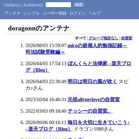
アンテナ
シンプル
ユーザー登録
ログイン
ヘルプ
doragonnのアンテナ
すべて
|
グループ指定なし
|
自習室
2026/08/03 15:59:07
micoの超個人的勉強記録～
司法試験受験編～
2026/04/05 17:54:13
ぼんくらと法律家 - 楽天ブロ
グ（Blog）
2026/04/03 22:30:49
明日は明日の風が吹く
スピ
カ♪さん
2023/10/04 16:46:31
元祖allymyloveの自習室
2022/03/03 09:18:40
テッシーの自習室。
2020/09/06 00:16:11
毎日を大切に生きていこう♪
- 楽天ブログ（Blog）
ドラゴン1980さん