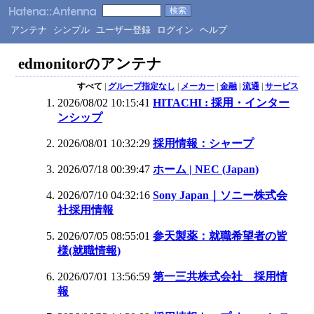
アンテナ
シンプル
ユーザー登録
ログイン
ヘルプ
edmonitorのアンテナ
すべて
|
グループ指定なし
|
メーカー
|
金融
|
流通
|
サービス
2026/08/02 10:15:41
HITACHI : 採用・インター
ンシップ
2026/08/01 10:32:29
採用情報：シャープ
2026/07/18 00:39:47
ホーム | NEC (Japan)
2026/07/10 04:32:16
Sony Japan｜ソニー株式会
社採用情報
2026/07/05 08:55:01
参天製薬：就職希望者の皆
様(就職情報)
2026/07/01 13:56:59
第一三共株式会社 採用情
報