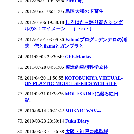
2012/08/01 19:25:04
EienLog
2012/05/21 06:41:05
島国大和のド畜生
2012/01/06 19:38:18
しろはた～誇り高きシング
ルのS！エイメーン！∩( ・ω・)∩
2012/01/01 03:09:30
Yahoo!ブログ - デンデロの消
失－俺とfigmaとガンプラと－
2011/09/03 23:30:49
GFF-Maniax
2011/07/28 04:51:05
模造的空想科学立体
2011/04/20 11:50:55
KOTOBUKIYA VIRTUAL-
ON PLASTIC MODEL SERIES WEB SITE
2011/03/31 01:28:26
MOLESKINEに綴る絵日
記。
2010/06/14 20:41:42
MOSAIC.WAV---
2010/03/23 23:30:14
Fuku Diary
2010/03/23 21:26:38
大阪・神戸＠模型板