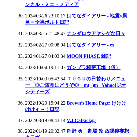
ンカル・ミニ・メディア
2024/03/26 23:10:17
はてなダイアリー - 地震×風
呂＝全裸ボルト日記
2024/03/25 21:48:47
ナンダロウアヤシゲな日々
2024/02/27 00:08:04
はてなダイアリー - ex
2024/01/27 04:03:34
MOON PHASE 雑記
2023/10/04 19:11:07
ガンプラ秘密工場（仮）
2023/10/03 05:43:54
ＴＵＧＵの日替わりメニュ
ー「◎ご随意にどうぞ◎」m(--)m - Yahoo!ジオ
シティーズ
2022/10/20 15:04:22
Brown’s Home Page: けけけ
けけぇ～！日記
2022/03/19 08:43:14
V.J.Catkick@
2022/01/19 20:32:47
岡野 勇 劇場 改 放課後妄想