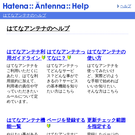
ヘルプ
はてなアンテナのヘルプ
はてなアンテナのヘルプ
はてなアンテナ利
はてなアンテナっ
はてなアンテナの
用ガイドライン
てなに？
使い方
はてなアンテナを
はてなアンテナっ
はてなアンテナを
ご利用いただくに
てどんなサービ
使ってみたいけ
あたり、はてな利
ス？どんな事がで
ど、実際どのよう
用規約に加えて、
きるの？サービス
な手順で始めれば
利用者の責任や守
の基本機能を知り
いいか知りたい。
っていただきたい
たい方はこちら
そんな方はこちら
ルールについて定
めています。
はてなアンテナ機
ページを登録する
更新チェック範囲
能一覧
を指定する
やりたい事がある
はてなアンテナに
登録したページの