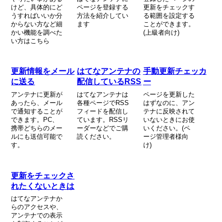
けど、具体的にど
ページを登録する
更新をチェックす
うすればいいか分
方法を紹介してい
る範囲を設定する
からない方など細
ます
ことができます。
かい機能を調べた
(上級者向け)
い方はこちら
更新情報をメール
はてなアンテナの
手動更新チェッカ
に送る
配信しているRSS
ー
アンテナに更新が
はてなアンテナは
ページを更新した
あったら、メール
各種ページでRSS
はずなのに、アン
で通知することが
フィードを配信し
テナに反映されて
できます。PC、
ています。RSSリ
いないときにお使
携帯どちらのメー
ーダーなどでご購
いください。(ペ
ルにも送信可能で
読ください。
ージ管理者様向
す。
け)
更新をチェックさ
れたくないときは
はてなアンテナか
らのアクセスや、
アンテナでの表示