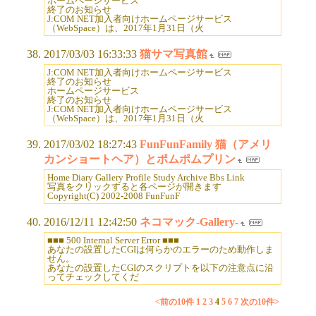
ホームページサービス
終了のお知らせ
J:COM NET加入者向けホームページサービス
（WebSpace）は、2017年1月31日（火
2017/03/03 16:33:33
猫サマ写真館
J:COM NET加入者向けホームページサービス
終了のお知らせ
ホームページサービス
終了のお知らせ
J:COM NET加入者向けホームページサービス
（WebSpace）は、2017年1月31日（火
2017/03/02 18:27:43
FunFunFamily 猫（アメリ
カンショートヘア）とポムポムプリン
Home Diary Gallery Profile Study Archive Bbs Link
写真をクリックすると各ページが開きます
Copyright(C) 2002-2008 FunFunF
2016/12/11 12:42:50
ネコマック-Gallery-
■■■ 500 Internal Server Error ■■■
あなたの設置したCGIは何らかのエラーのため動作しま
せん。
あなたの設置したCGIのスクリプトを以下の注意点に沿
ってチェックしてくだ
<前の10件
1
2
3
4
5
6
7
次の10件>