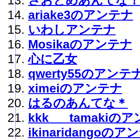
さおとめあんてな
ariake3のアンテナ
いわしアンテナ
Mosikaのアンテナ
心に乙女
qwerty55のアンテ
ximeiのアンテナ
はるのあんてな＊
kkk___tamakiの
ikinaridangoのア