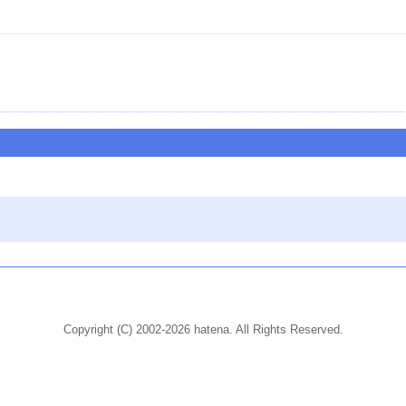
Copyright (C) 2002-2026 hatena. All Rights Reserved.